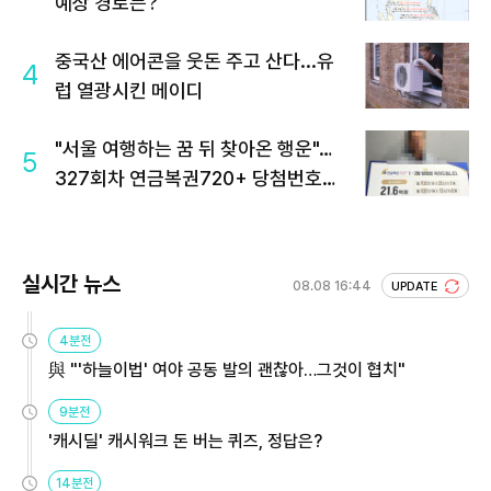
예상 경로는?
중국산 에어콘을 웃돈 주고 산다...유
4
럽 열광시킨 메이디
"서울 여행하는 꿈 뒤 찾아온 행운"…
5
327회차 연금복권720+ 당첨번호조
회 주목
실시간 뉴스
08.08 16:44
UPDATE
4분전
與 "'하늘이법' 여야 공동 발의 괜찮아…그것이 협치"
9분전
'캐시딜' 캐시워크 돈 버는 퀴즈, 정답은?
14분전