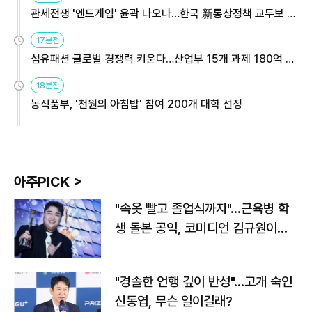
관세전쟁 '엔드게임' 윤곽 나오나…한국 新통상정책 교두보 활
용해야
17분전
섬유패션 글로벌 경쟁력 키운다…산업부 15개 과제 180억 지
원
18분전
농식품부, '천원의 아침밥' 참여 200개 대학 선정
아주PICK >
"속옷 빨고 졸업식까지"…근육병 학
생 돌본 공익, 코미디언 김규원이었
다
"경솔한 언행 깊이 반성"…고개 숙인
신동엽, 무슨 일이길래?