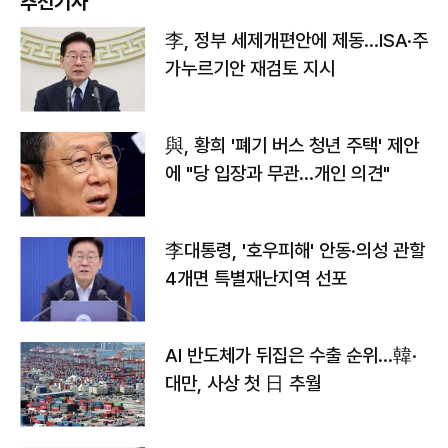
추천기사
李, 정부 세제개편안에 제동…ISA·주
가누르기안 재검토 지시
與, 황희 '폐기 버스 청년 주택' 제안
에 "당 입장과 무관…개인 의견"
李대통령, '호우피해' 안동·의성 관할
4개면 특별재난지역 선포
AI 반도체가 뒤집은 수출 순위…韓·
대만, 사상 첫 日 추월