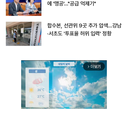
에 '맹공'…"공급 억제기"
합수본, 선관위 9곳 추가 압색…강남
·서초도 '투표율 허위 입력' 정황
더보기
arrow_forward_ios
Unmute