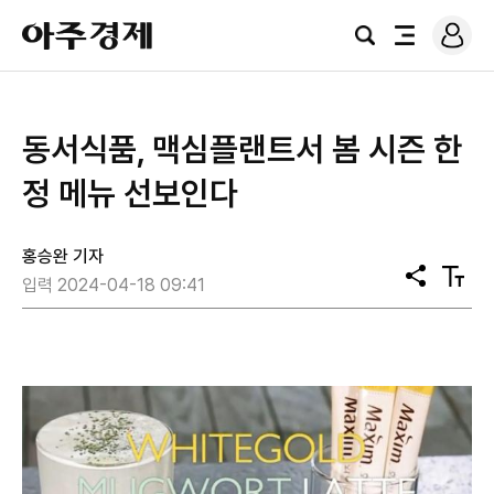
로
아
그
검
전
주
인
색
체
경
메
제
뉴
동서식품, 맥심플랜트서 봄 시즌 한
정 메뉴 선보인다
홍승완 기자
공
텍
입력 2024-04-18 09:41
유
스
트
크
기