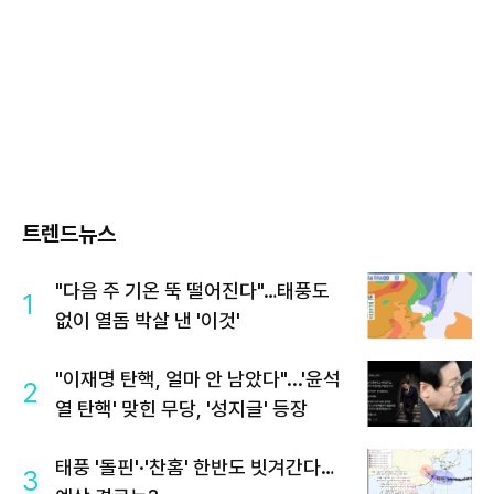
트렌드뉴스
"다음 주 기온 뚝 떨어진다"…태풍도
1
없이 열돔 박살 낸 '이것'
"이재명 탄핵, 얼마 안 남았다"...'윤석
2
열 탄핵' 맞힌 무당, '성지글' 등장
태풍 '돌핀'·'찬홈' 한반도 빗겨간다…
3