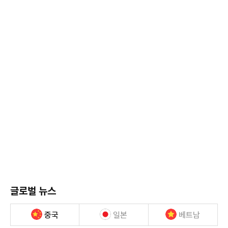
글로벌 뉴스
중국
일본
베트남