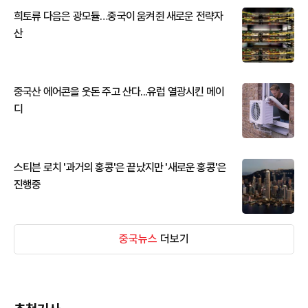
희토류 다음은 광모듈…중국이 움켜쥔 새로운 전략자
산
중국산 에어콘을 웃돈 주고 산다...유럽 열광시킨 메이
디
스티븐 로치 '과거의 홍콩'은 끝났지만 '새로운 홍콩'은
진행중
중국뉴스
더보기