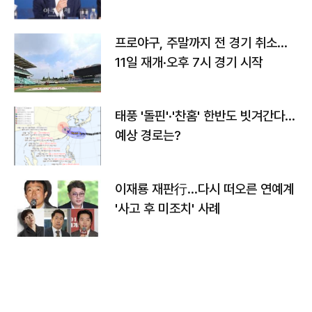
프로야구, 주말까지 전 경기 취소…
11일 재개·오후 7시 경기 시작
태풍 '돌핀'·'찬홈' 한반도 빗겨간다…
예상 경로는?
이재룡 재판行…다시 떠오른 연예계
'사고 후 미조치' 사례