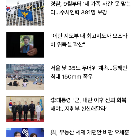
경찰, 9월부터 '제 가족 사건' 못 맡는
다…수사인력 881명 보강
"이란 지도부 내 최고지도자 모즈타
바 위독설 확산"
서울 낮 35도 무더위 계속…동해안
최대 150㎜ 폭우
李대통령 "군, 내란 이후 신뢰 회복
해야…지휘부 헌신해달라"
與, 부동산 세제 개편안 비판 오세훈