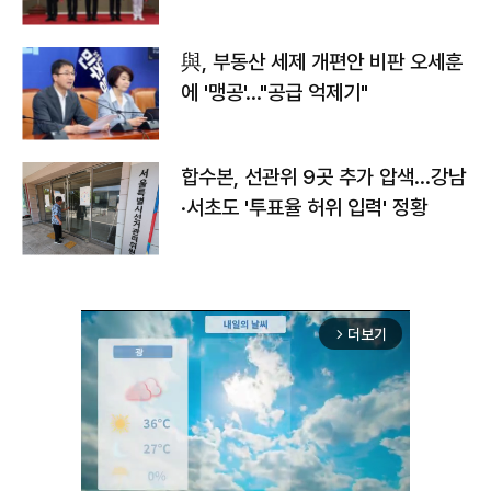
與, 부동산 세제 개편안 비판 오세훈
에 '맹공'…"공급 억제기"
합수본, 선관위 9곳 추가 압색…강남
·서초도 '투표율 허위 입력' 정황
더보기
arrow_forward_ios