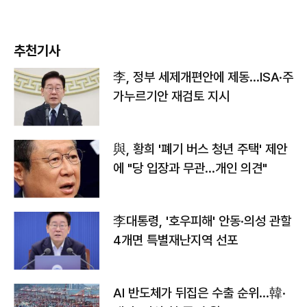
추천기사
李, 정부 세제개편안에 제동…ISA·주
가누르기안 재검토 지시
與, 황희 '폐기 버스 청년 주택' 제안
에 "당 입장과 무관…개인 의견"
李대통령, '호우피해' 안동·의성 관할
4개면 특별재난지역 선포
AI 반도체가 뒤집은 수출 순위…韓·