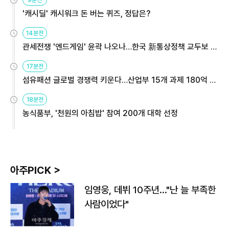
'캐시딜' 캐시워크 돈 버는 퀴즈, 정답은?
14분전
관세전쟁 '엔드게임' 윤곽 나오나…한국 新통상정책 교두보 활
용해야
17분전
섬유패션 글로벌 경쟁력 키운다…산업부 15개 과제 180억 지
원
18분전
농식품부, '천원의 아침밥' 참여 200개 대학 선정
아주PICK >
임영웅, 데뷔 10주년…"난 늘 부족한
사람이었다"