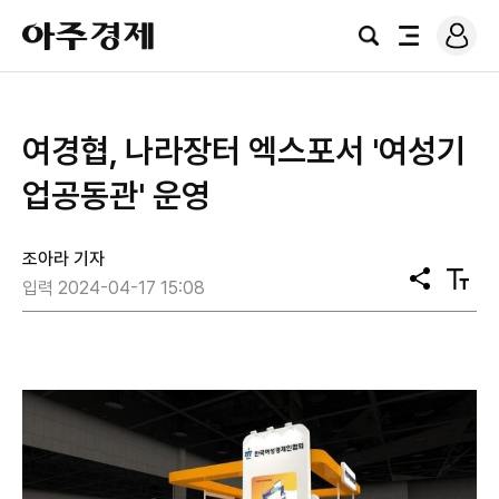
로
아
그
검
전
주
인
색
체
경
메
제
뉴
여경협, 나라장터 엑스포서 '여성기
업공동관' 운영
조아라 기자
공
텍
입력 2024-04-17 15:08
유
스
트
크
기