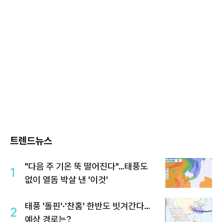
트렌드뉴스
"다음 주 기온 뚝 떨어진다"…태풍도
1
없이 열돔 박살 낸 '이것'
태풍 '돌핀'·'찬홈' 한반도 빗겨간다…
2
예상 경로는?