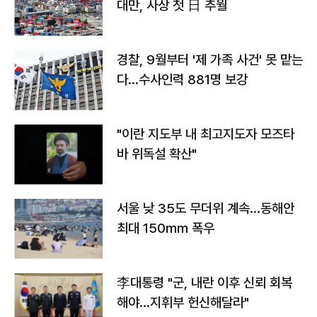
대만, 사상 첫 日 추월
경찰, 9월부터 '제 가족 사건' 못 맡는
다…수사인력 881명 보강
"이란 지도부 내 최고지도자 모즈타
바 위독설 확산"
서울 낮 35도 무더위 계속…동해안
최대 150㎜ 폭우
李대통령 "군, 내란 이후 신뢰 회복
해야…지휘부 헌신해달라"