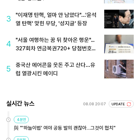
"이재명 탄핵, 얼마 안 남았다"...'윤석
3
열 탄핵' 맞힌 무당, '성지글' 등장
"서울 여행하는 꿈 뒤 찾아온 행운"…
4
327회차 연금복권720+ 당첨번호조
회 주목
중국산 에어콘을 웃돈 주고 산다...유
5
럽 열광시킨 메이디
실시간 뉴스
08.08 20:07
UPDATE
4분전
與 "'하늘이법' 여야 공동 발의 괜찮아…그것이 협치"
9분전