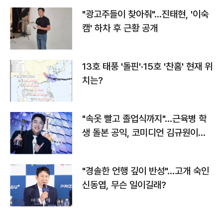
"광고주들이 찾아줘"…진태현, '이숙
캠' 하차 후 근황 공개
13호 태풍 '돌핀'·15호 '찬홈' 현재 위
치는?
"속옷 빨고 졸업식까지"…근육병 학
생 돌본 공익, 코미디언 김규원이었
다
"경솔한 언행 깊이 반성"…고개 숙인
신동엽, 무슨 일이길래?