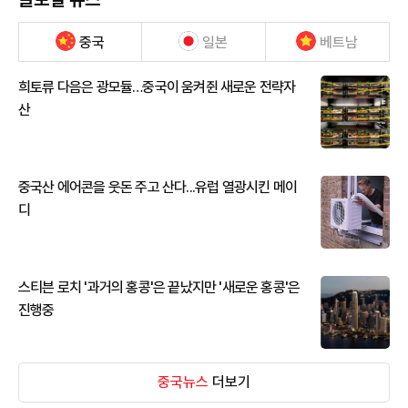
중국
일본
베트남
희토류 다음은 광모듈…중국이 움켜쥔 새로운 전략자
산
중국산 에어콘을 웃돈 주고 산다...유럽 열광시킨 메이
디
스티븐 로치 '과거의 홍콩'은 끝났지만 '새로운 홍콩'은
진행중
중국뉴스
더보기