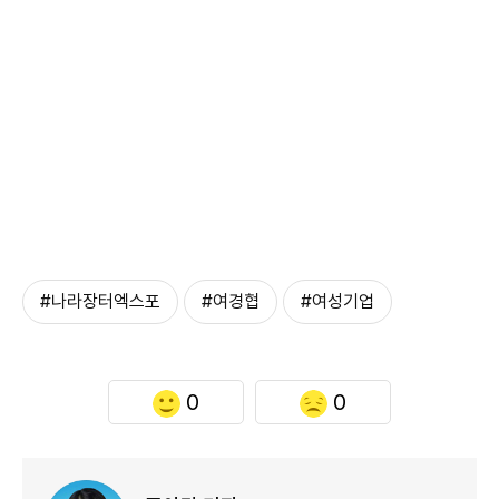
#나라장터엑스포
#여경협
#여성기업
0
0