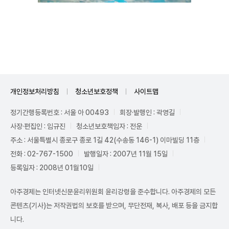
Unmute
개인정보처리방침
청소년보호정책
사이트맵
정기간행등록번호 : 서울 아 00493
회장·발행인 : 곽영길
사장·편집인 : 임규진
청소년보호책임자 : 전운
주소 : 서울특별시 종로구 종로 1길 42(수송동 146-1) 이마빌딩 11층
전화 : 02-767-1500
발행일자 : 2007년 11월 15일
등록일자 : 2008년 01월10일
아주경제는 인터넷신문윤리위원회 윤리강령을 준수합니다. 아주경제의 모든
콘텐츠(기사)는 저작권법의 보호를 받으며, 무단전재, 복사, 배포 등을 금지합
니다.