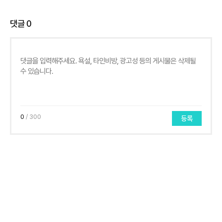
댓글
0
0
/ 300
등록