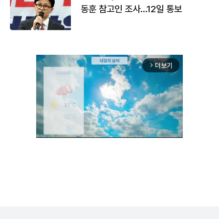
동훈 참고인 조사...12일 통보
더보기
arrow_forward_ios
Unmute