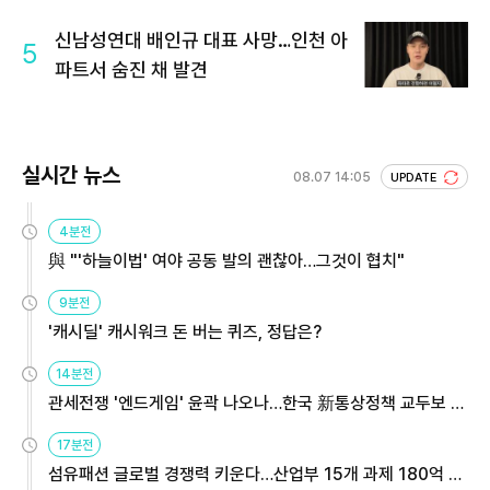
신남성연대 배인규 대표 사망…인천 아
5
파트서 숨진 채 발견
실시간 뉴스
08.07 14:05
UPDATE
4분전
與 "'하늘이법' 여야 공동 발의 괜찮아…그것이 협치"
9분전
'캐시딜' 캐시워크 돈 버는 퀴즈, 정답은?
14분전
관세전쟁 '엔드게임' 윤곽 나오나…한국 新통상정책 교두보 활
용해야
17분전
섬유패션 글로벌 경쟁력 키운다…산업부 15개 과제 180억 지