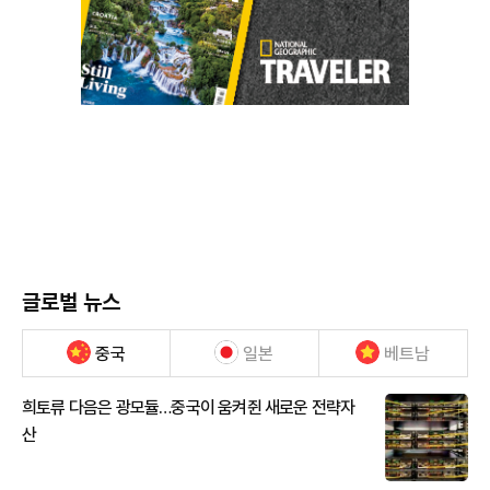
글로벌 뉴스
중국
일본
베트남
희토류 다음은 광모듈…중국이 움켜쥔 새로운 전략자
산