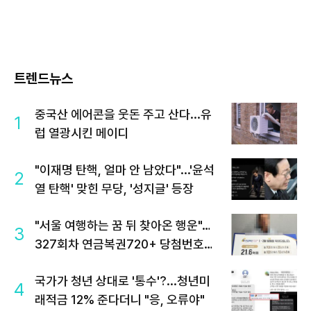
트렌드뉴스
중국산 에어콘을 웃돈 주고 산다...유
1
럽 열광시킨 메이디
"이재명 탄핵, 얼마 안 남았다"...'윤석
2
열 탄핵' 맞힌 무당, '성지글' 등장
"서울 여행하는 꿈 뒤 찾아온 행운"…
3
327회차 연금복권720+ 당첨번호조
회 주목
국가가 청년 상대로 '통수'?...청년미
4
래적금 12% 준다더니 "응, 오류야"