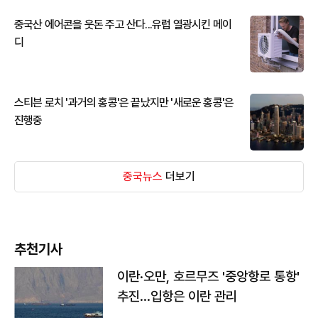
중국산 에어콘을 웃돈 주고 산다...유럽 열광시킨 메이
디
스티븐 로치 '과거의 홍콩'은 끝났지만 '새로운 홍콩'은
진행중
중국뉴스
더보기
추천기사
이란·오만, 호르무즈 '중앙항로 통항'
추진…입항은 이란 관리