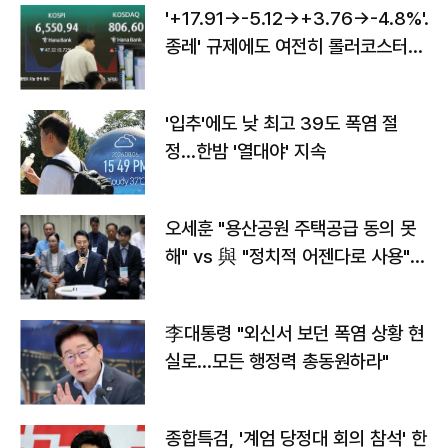
'+17.91→-5.12→+3.76→-4.8%'…'
종레' 규제에도 여전히 롤러코스터
타는 코스피
'입추'에도 낮 최고 39도 폭염 절
정…한밤 '열대야' 지속
오세훈 "용산공원 주택공급 동의 못
해" vs 與 "정치적 어젠다로 사용"
맞불
李대통령 "외신서 보던 폭염 상황 현
실로…모든 행정력 총동원하라"
종합특검, '계엄 당정대 회의 참석' 한