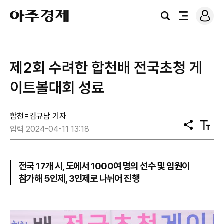
로
아
그
검
전
주
인
색
체
경
메
제
뉴
제2회 수려한 합천배 전국초청 게
이트볼대회 성료
합천=김규남 기자
공
텍
입력 2024-04-11 13:18
유
스
트
크
기
전국 17개 시, 도에서 1000여 명의 선수 및 임원이
참가해 5인제, 3인제로 나뉘어 진행