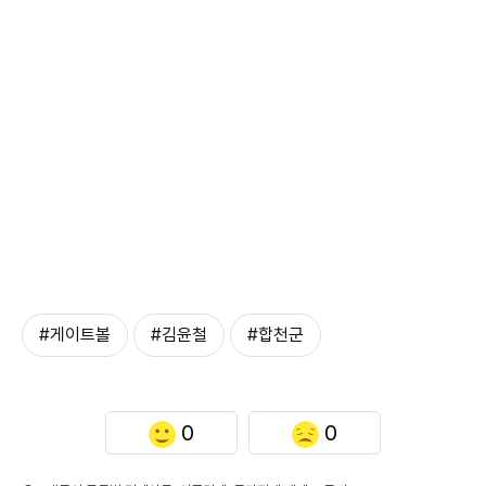
#게이트볼
#김윤철
#합천군
0
0