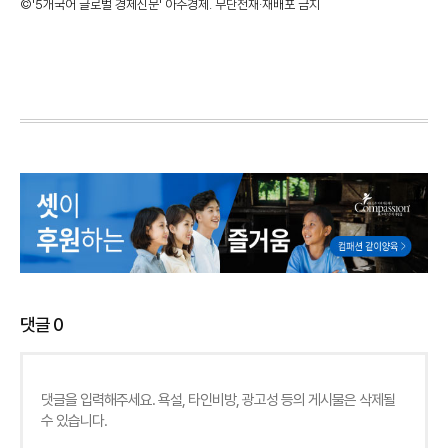
©'5개국어 글로벌 경제신문' 아주경제. 무단전재·재배포 금지
댓글
0