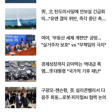
靑, 北 탄도미사일에 안보실 긴급회
의…"유엔 결의 위반, 즉각 중단 촉
구"
여야, '부동산 세제 개편안' 공방…
"실거주자 보호" vs "무책임의 극치"
경제성장까지 갉아먹는 역대급 폭
염…李대통령 "국가적 기후 재난"
구광모-젠슨황, 美 실리콘밸리서 다
음주 회동…로봇·피지컬AI 협력 논의