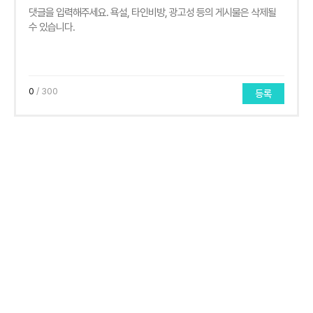
0
/ 300
등록