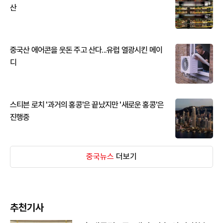
산
중국산 에어콘을 웃돈 주고 산다...유럽 열광시킨 메이
디
스티븐 로치 '과거의 홍콩'은 끝났지만 '새로운 홍콩'은
진행중
중국뉴스
더보기
추천기사