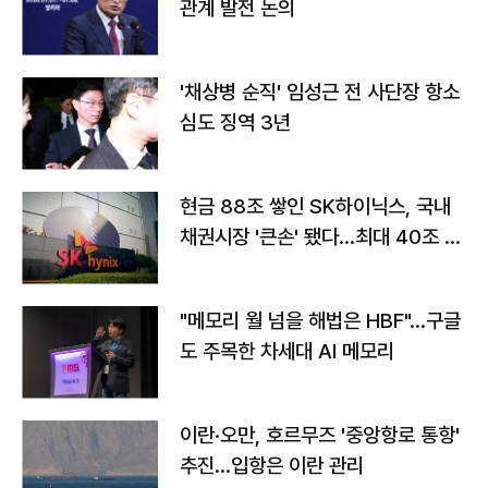
관계 발전 논의
'채상병 순직' 임성근 전 사단장 항소
심도 징역 3년
현금 88조 쌓인 SK하이닉스, 국내
채권시장 '큰손' 됐다…최대 40조 투
자
"메모리 월 넘을 해법은 HBF"…구글
도 주목한 차세대 AI 메모리
이란·오만, 호르무즈 '중앙항로 통항'
추진…입항은 이란 관리