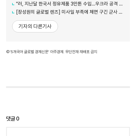
"러, 지난달 한국서 정유제품 3만톤 수입…우크라 공격 여파"
[장성원의 글로벌 렌즈] 미사일 부족에 체면 구긴 군사 강국, 미국과 러시아
기자의 다른기사
©'5개국어 글로벌 경제신문' 아주경제. 무단전재·재배포 금지
댓글
0