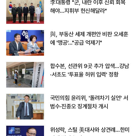
李대통령 "군, 내란 이후 신뢰 회복
해야…지휘부 헌신해달라"
與, 부동산 세제 개편안 비판 오세훈
에 '맹공'…"공급 억제기"
합수본, 선관위 9곳 추가 압색…강남
·서초도 '투표율 허위 입력' 정황
국민의힘 윤리위, '돌려차기 실언' 서
범수·진종오 징계절차 개시
위성락, 스틸 美대사와 상견례…한미