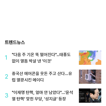
트렌드뉴스
"다음 주 기온 뚝 떨어진다"…태풍도
1
없이 열돔 박살 낸 '이것'
중국산 에어콘을 웃돈 주고 산다...유
2
럽 열광시킨 메이디
"이재명 탄핵, 얼마 안 남았다"...'윤석
3
열 탄핵' 맞힌 무당, '성지글' 등장