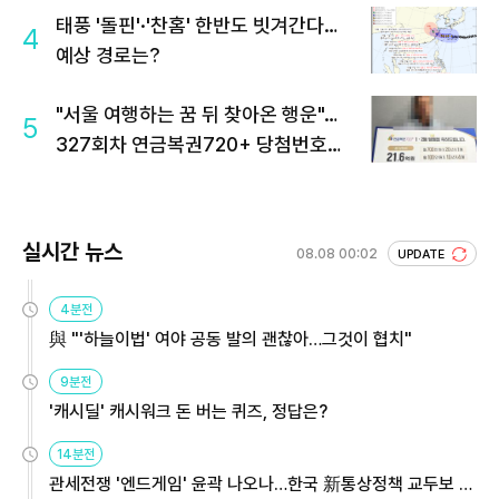
태풍 '돌핀'·'찬홈' 한반도 빗겨간다…
4
예상 경로는?
"서울 여행하는 꿈 뒤 찾아온 행운"…
5
327회차 연금복권720+ 당첨번호조
회 주목
실시간 뉴스
08.08 00:02
UPDATE
4분전
與 "'하늘이법' 여야 공동 발의 괜찮아…그것이 협치"
9분전
'캐시딜' 캐시워크 돈 버는 퀴즈, 정답은?
14분전
관세전쟁 '엔드게임' 윤곽 나오나…한국 新통상정책 교두보 활