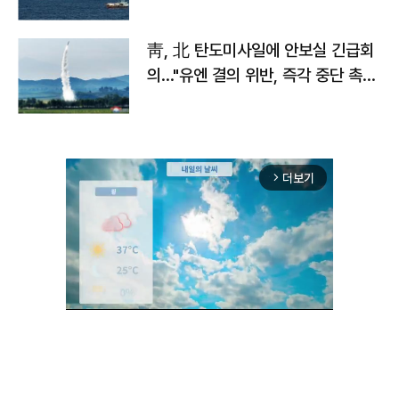
靑, 北 탄도미사일에 안보실 긴급회
의…"유엔 결의 위반, 즉각 중단 촉
구"
더보기
arrow_forward_ios
Unmute