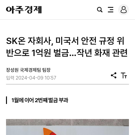
로
아
그
검
전
주
인
색
체
경
메
제
뉴
SK온 자회사, 미국서 안전 규정 위
반으로 1억원 벌금…작년 화재 관련
장성원 국제경제팀 팀장
공
텍
입력 2024-04-09 10:57
유
스
트
크
기
1월에 이어 2번째 벌금 부과