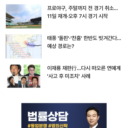
프로야구, 주말까지 전 경기 취소…
11일 재개·오후 7시 경기 시작
태풍 '돌핀'·'찬홈' 한반도 빗겨간다…
예상 경로는?
이재룡 재판行…다시 떠오른 연예계
'사고 후 미조치' 사례