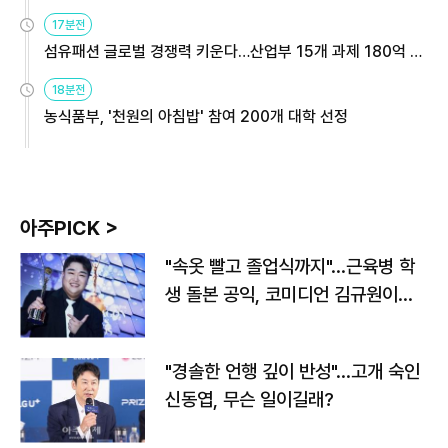
용해야
17분전
섬유패션 글로벌 경쟁력 키운다…산업부 15개 과제 180억 지
원
18분전
농식품부, '천원의 아침밥' 참여 200개 대학 선정
아주PICK >
"속옷 빨고 졸업식까지"…근육병 학
생 돌본 공익, 코미디언 김규원이었
다
"경솔한 언행 깊이 반성"…고개 숙인
신동엽, 무슨 일이길래?