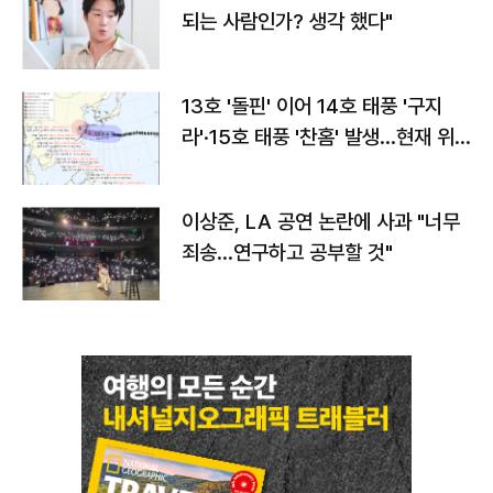
되는 사람인가? 생각 했다"
13호 '돌핀' 이어 14호 태풍 '구지
라'·15호 태풍 '찬홈' 발생…현재 위
치와 이동경로는?
이상준, LA 공연 논란에 사과 "너무
죄송…연구하고 공부할 것"