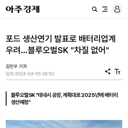
로
아
그
검
전
주
인
색
체
경
메
제
뉴
포드 생산연기 발표로 배터리업계
우려…블루오벌SK "차질 없어"
김민우 기자
공
텍
입력 2024-04-05 08:50
유
스
트
크
기
블루오벌SK "테네시 공장, 계획대로 2025년에 배터리
생산예정"