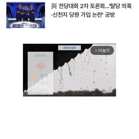
與 전당대회 2차 토론회…'탈당 의혹
·신천지 당원 가입 논란' 공방
더보기
arrow_forward_ios
Unmute