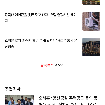
중국산 에어콘을 웃돈 주고 산다...유럽 열광시킨 메이
디
스티븐 로치 '과거의 홍콩'은 끝났지만 '새로운 홍콩'은
진행중
중국뉴스
더보기
추천기사
오세훈 "용산공원 주택공급 동의 못
해" vs 與 "정치적 어젠다로 사용"