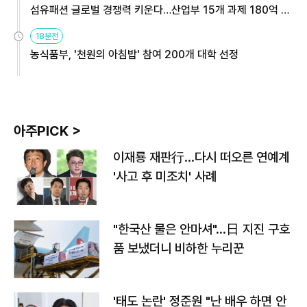
섬유패션 글로벌 경쟁력 키운다…산업부 15개 과제 180억 지
원
18분전
농식품부, '천원의 아침밥' 참여 200개 대학 선정
아주PICK >
이재룡 재판行…다시 떠오른 연예계
'사고 후 미조치' 사례
"한국산 물은 안마셔"…日 지진 구호
품 보냈더니 비하한 누리꾼
'태도 논란' 정준원 "난 배우 하면 안