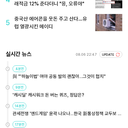
래적금 12% 준다더니 "응, 오류야"
중국산 에어콘을 웃돈 주고 산다...유
5
럽 열광시킨 메이디
실시간 뉴스
08.06 22:47
UPDATE
4분전
與 "'하늘이법' 여야 공동 발의 괜찮아…그것이 협치"
9분전
'캐시딜' 캐시워크 돈 버는 퀴즈, 정답은?
14분전
관세전쟁 '엔드게임' 윤곽 나오나…한국 新통상정책 교두보 활
용해야
17분전