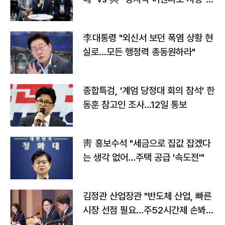
맞불
李대통령 "외신서 보던 폭염 상황 현
실로…모든 행정력 총동원하라"
종합특검, '계엄 당정대 회의 참석' 한
동훈 참고인 조사...12일 통보
靑 홍보수석 "세금으로 집값 잡겠다
는 생각 없어…주택 공급 '속도전'"
김정관 산업장관 "반도체 산업, 빠른
시장 선점 필요…주52시간제 손봐
야"