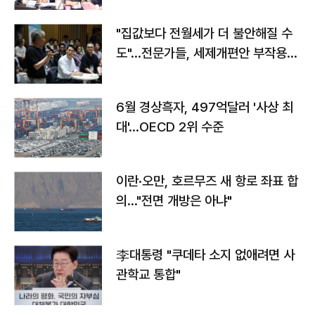
"집값보다 전월세가 더 불안해질 수
도"…전문가들, 세제개편안 부작용
우려
6월 경상흑자, 497억달러 '사상 최
대'…OECD 2위 수준
이란·오만, 호르무즈 새 항로 좌표 합
의…"전면 개방은 아냐"
李대통령 "쿠데타 소지 없애려면 사
관학교 통합"