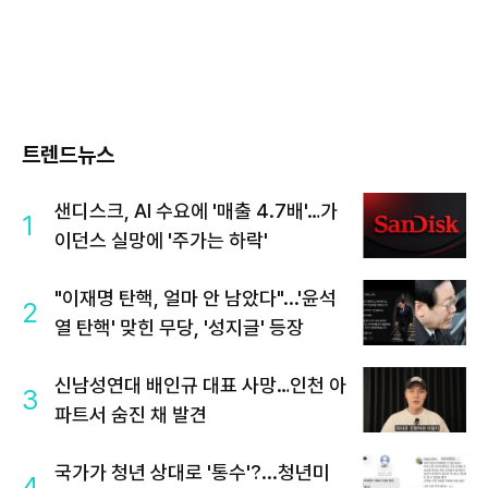
트렌드뉴스
샌디스크, AI 수요에 '매출 4.7배'…가
1
이던스 실망에 '주가는 하락'
"이재명 탄핵, 얼마 안 남았다"...'윤석
2
열 탄핵' 맞힌 무당, '성지글' 등장
신남성연대 배인규 대표 사망…인천 아
3
파트서 숨진 채 발견
국가가 청년 상대로 '통수'?...청년미
4