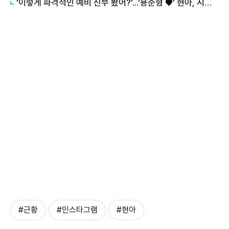
'이렇게 파격적인 예비 신부 봤어?'...'용준형 ♥' 현아, 시스루 패션으로 섹시美 폭발
#근황
#인스타그램
#현아