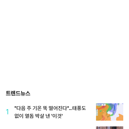
트렌드뉴스
"다음 주 기온 뚝 떨어진다"…태풍도
1
없이 열돔 박살 낸 '이것'