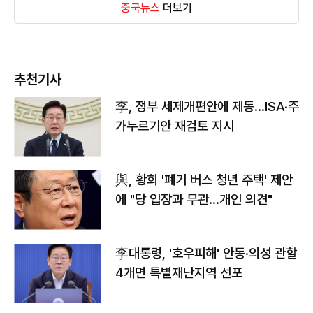
중국뉴스
더보기
추천기사
李, 정부 세제개편안에 제동…ISA·주
가누르기안 재검토 지시
與, 황희 '폐기 버스 청년 주택' 제안
에 "당 입장과 무관…개인 의견"
李대통령, '호우피해' 안동·의성 관할
4개면 특별재난지역 선포