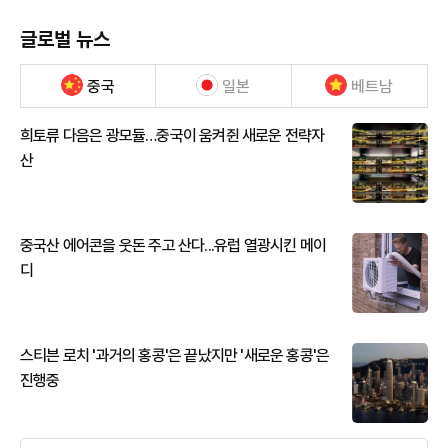
글로벌 뉴스
중국
일본
베트남
희토류 다음은 광모듈…중국이 움켜쥔 새로운 전략자
산
중국산 에어콘을 웃돈 주고 산다...유럽 열광시킨 메이
디
스티븐 로치 '과거의 홍콩'은 끝났지만 '새로운 홍콩'은
진행중