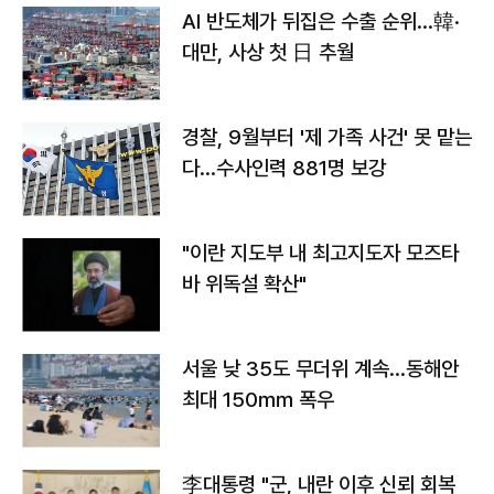
AI 반도체가 뒤집은 수출 순위…韓·
대만, 사상 첫 日 추월
경찰, 9월부터 '제 가족 사건' 못 맡는
다…수사인력 881명 보강
"이란 지도부 내 최고지도자 모즈타
바 위독설 확산"
서울 낮 35도 무더위 계속…동해안
최대 150㎜ 폭우
李대통령 "군, 내란 이후 신뢰 회복