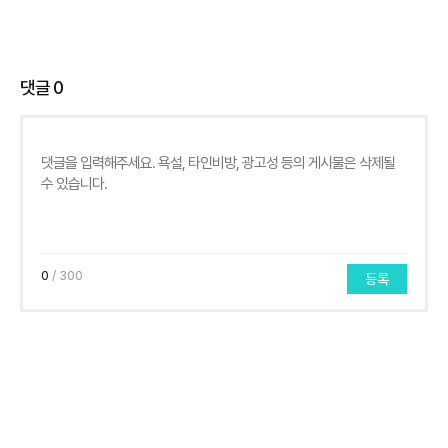
댓글
0
0
/ 300
등록