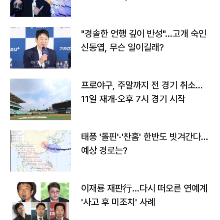
다
"경솔한 언행 깊이 반성"…고개 숙인
신동엽, 무슨 일이길래?
프로야구, 주말까지 전 경기 취소…
11일 재개·오후 7시 경기 시작
태풍 '돌핀'·'찬홈' 한반도 빗겨간다…
예상 경로는?
이재룡 재판行…다시 떠오른 연예계
'사고 후 미조치' 사례