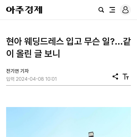
로
아
그
검
전
주
인
색
체
경
메
제
뉴
현아 웨딩드레스 입고 무슨 일?...같
이 올린 글 보니
전기연 기자
공
텍
입력 2024-04-08 10:01
유
스
트
크
기