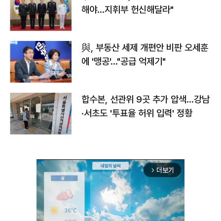
해야…지휘부 헌신해달라"
與, 부동산 세제 개편안 비판 오세훈
에 '맹공'…"공급 억제기"
합수본, 선관위 9곳 추가 압색…강남
·서초도 '투표율 허위 입력' 정황
더보기
arrow_forward_ios