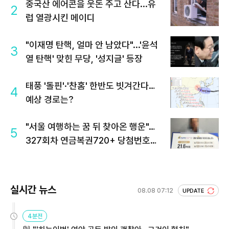
중국산 에어콘을 웃돈 주고 산다...유
2
럽 열광시킨 메이디
"이재명 탄핵, 얼마 안 남았다"...'윤석
3
열 탄핵' 맞힌 무당, '성지글' 등장
태풍 '돌핀'·'찬홈' 한반도 빗겨간다…
4
예상 경로는?
"서울 여행하는 꿈 뒤 찾아온 행운"…
5
327회차 연금복권720+ 당첨번호조
회 주목
실시간 뉴스
08.08 07:12
UPDATE
4분전