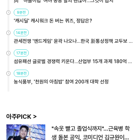
與 "'하늘이법' 여야 공동 발의 괜찮아…그것이 협치"
9분전
'캐시딜' 캐시워크 돈 버는 퀴즈, 정답은?
14분전
관세전쟁 '엔드게임' 윤곽 나오나…한국 新통상정책 교두보 활
용해야
17분전
섬유패션 글로벌 경쟁력 키운다…산업부 15개 과제 180억 지
원
18분전
농식품부, '천원의 아침밥' 참여 200개 대학 선정
아주PICK >
"속옷 빨고 졸업식까지"…근육병 학
생 돌본 공익, 코미디언 김규원이었