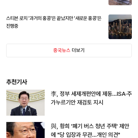
스티븐 로치 '과거의 홍콩'은 끝났지만 '새로운 홍콩'은
진행중
중국뉴스
더보기
추천기사
李, 정부 세제개편안에 제동…ISA·주
가누르기안 재검토 지시
與, 황희 '폐기 버스 청년 주택' 제안
에 "당 입장과 무관…개인 의견"