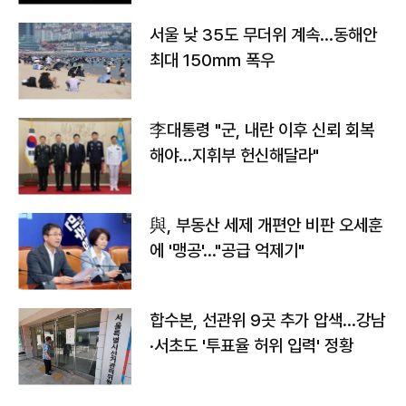
서울 낮 35도 무더위 계속…동해안
최대 150㎜ 폭우
李대통령 "군, 내란 이후 신뢰 회복
해야…지휘부 헌신해달라"
與, 부동산 세제 개편안 비판 오세훈
에 '맹공'…"공급 억제기"
합수본, 선관위 9곳 추가 압색…강남
·서초도 '투표율 허위 입력' 정황