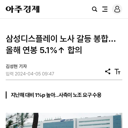
로
아
그
검
전
주
인
색
체
경
메
제
뉴
삼성디스플레이 노사 갈등 봉합...
올해 연봉 5.1%↑ 합의
김성현 기자
공
텍
입력 2024-04-05 09:47
유
스
트
크
기
지난해 대비 1%p 높아...사측이 노조 요구 수용