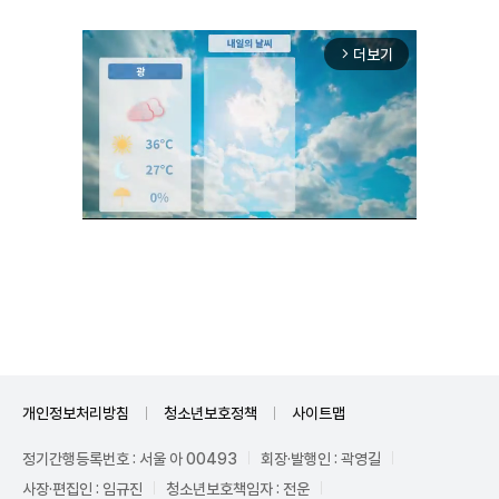
더보기
arrow_forward_ios
Unmute
개인정보처리방침
청소년보호정책
사이트맵
정기간행등록번호 : 서울 아 00493
회장·발행인 : 곽영길
사장·편집인 : 임규진
청소년보호책임자 : 전운