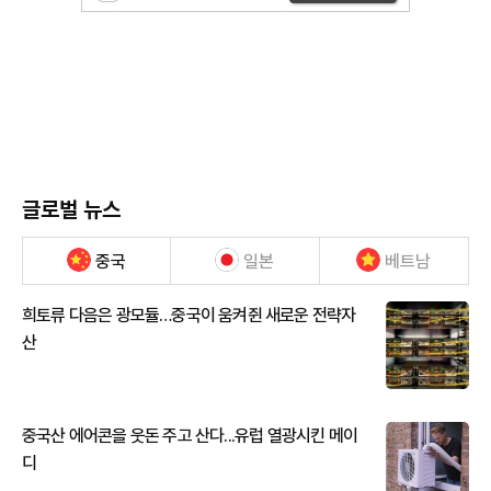
글로벌 뉴스
중국
일본
베트남
희토류 다음은 광모듈…중국이 움켜쥔 새로운 전략자
산
중국산 에어콘을 웃돈 주고 산다...유럽 열광시킨 메이
디