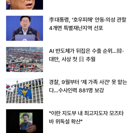
李대통령, '호우피해' 안동·의성 관할
4개면 특별재난지역 선포
AI 반도체가 뒤집은 수출 순위…韓·
대만, 사상 첫 日 추월
경찰, 9월부터 '제 가족 사건' 못 맡는
다…수사인력 881명 보강
"이란 지도부 내 최고지도자 모즈타
바 위독설 확산"