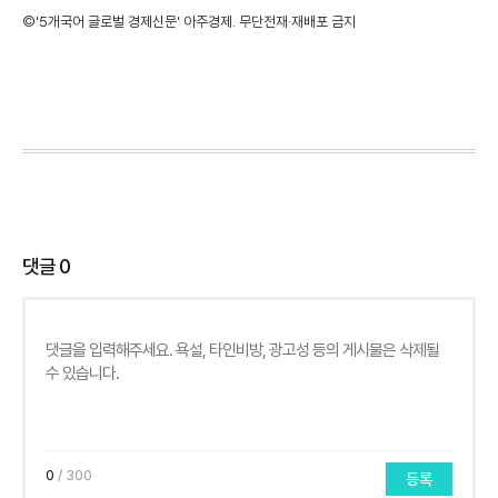
©'5개국어 글로벌 경제신문' 아주경제. 무단전재·재배포 금지
댓글
0
0
/ 300
등록