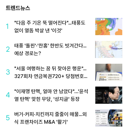
트렌드뉴스
"다음 주 기온 뚝 떨어진다"…태풍도
1
없이 열돔 박살 낸 '이것'
태풍 '돌핀'·'찬홈' 한반도 빗겨간다…
2
예상 경로는?
"서울 여행하는 꿈 뒤 찾아온 행운"…
3
327회차 연금복권720+ 당첨번호조
회 주목
"이재명 탄핵, 얼마 안 남았다"...'윤석
4
열 탄핵' 맞힌 무당, '성지글' 등장
버거·커피·치킨까지 줄줄이 매물…외
5
식 프랜차이즈 M&A '활기'