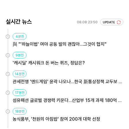
실시간 뉴스
08.08 23:50
UPDATE
4분전
與 "'하늘이법' 여야 공동 발의 괜찮아…그것이 협치"
9분전
'캐시딜' 캐시워크 돈 버는 퀴즈, 정답은?
14분전
관세전쟁 '엔드게임' 윤곽 나오나…한국 新통상정책 교두보 활
용해야
17분전
섬유패션 글로벌 경쟁력 키운다…산업부 15개 과제 180억 지
원
18분전
농식품부, '천원의 아침밥' 참여 200개 대학 선정