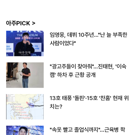
아주PICK >
임영웅, 데뷔 10주년…"난 늘 부족한
사람이었다"
"광고주들이 찾아줘"…진태현, '이숙
캠' 하차 후 근황 공개
13호 태풍 '돌핀'·15호 '찬홈' 현재 위
치는?
"속옷 빨고 졸업식까지"…근육병 학