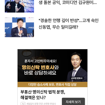
생 돌본 공익, 코미디언 김규원이었
다
"경솔한 언행 깊이 반성"…고개 숙인
신동엽, 무슨 일이길래?