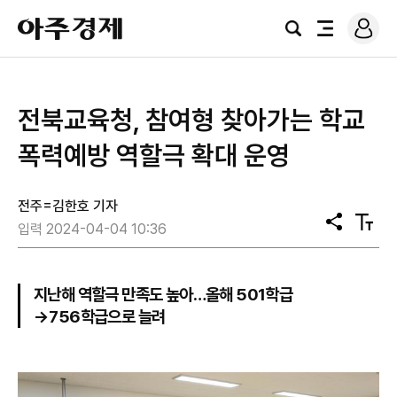
로
아
그
검
전
주
인
색
체
경
메
제
뉴
전북교육청, 참여형 찾아가는 학교
폭력예방 역할극 확대 운영
전주=김한호 기자
공
텍
입력 2024-04-04 10:36
유
스
트
크
기
지난해 역할극 만족도 높아…올해 501학급
→756학급으로 늘려