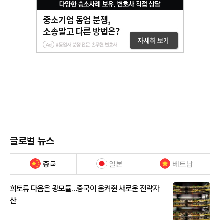
글로벌 뉴스
중국
일본
베트남
희토류 다음은 광모듈…중국이 움켜쥔 새로운 전략자
산