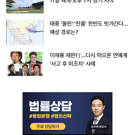
11일 재개·오후 7시 경기 시작
태풍 '돌핀'·'찬홈' 한반도 빗겨간다…
예상 경로는?
이재룡 재판行…다시 떠오른 연예계
'사고 후 미조치' 사례