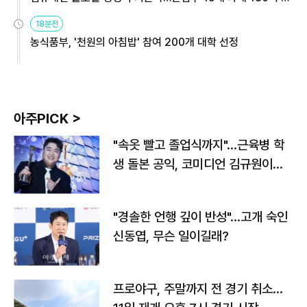
원
18분전
농식품부, '천원의 아침밥' 참여 200개 대학 선정
아주PICK >
"속옷 빨고 졸업식까지"…근육병 학
생 돌본 공익, 코미디언 김규원이었
다
"경솔한 언행 깊이 반성"…고개 숙인
신동엽, 무슨 일이길래?
프로야구, 주말까지 전 경기 취소…