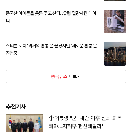
중국산 에어콘을 웃돈 주고 산다...유럽 열광시킨 메이
디
스티븐 로치 '과거의 홍콩'은 끝났지만 '새로운 홍콩'은
진행중
중국뉴스
더보기
추천기사
李대통령 "군, 내란 이후 신뢰 회복
해야…지휘부 헌신해달라"