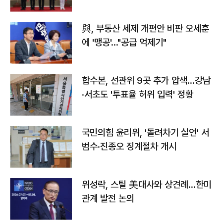
與, 부동산 세제 개편안 비판 오세훈
에 '맹공'…"공급 억제기"
합수본, 선관위 9곳 추가 압색…강남
·서초도 '투표율 허위 입력' 정황
국민의힘 윤리위, '돌려차기 실언' 서
범수·진종오 징계절차 개시
위성락, 스틸 美대사와 상견례…한미
관계 발전 논의