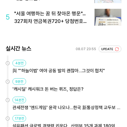
"서울 여행하는 꿈 뒤 찾아온 행운"…
5
327회차 연금복권720+ 당첨번호조
회 주목
실시간 뉴스
08.07 23:55
UPDATE
4분전
與 "'하늘이법' 여야 공동 발의 괜찮아…그것이 협치"
9분전
'캐시딜' 캐시워크 돈 버는 퀴즈, 정답은?
14분전
관세전쟁 '엔드게임' 윤곽 나오나…한국 新통상정책 교두보 활
용해야
17분전
섬유패션 글로벌 경쟁력 키운다…산업부 15개 과제 180억 지