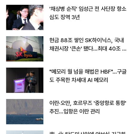
'채상병 순직' 임성근 전 사단장 항소
심도 징역 3년
현금 88조 쌓인 SK하이닉스, 국내
채권시장 '큰손' 됐다…최대 40조 투
자
"메모리 월 넘을 해법은 HBF"…구글
도 주목한 차세대 AI 메모리
이란·오만, 호르무즈 '중앙항로 통항'
추진…입항은 이란 관리