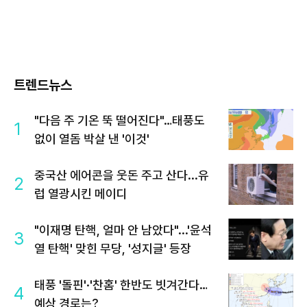
트렌드뉴스
"다음 주 기온 뚝 떨어진다"…태풍도
1
없이 열돔 박살 낸 '이것'
중국산 에어콘을 웃돈 주고 산다...유
2
럽 열광시킨 메이디
"이재명 탄핵, 얼마 안 남았다"...'윤석
3
열 탄핵' 맞힌 무당, '성지글' 등장
태풍 '돌핀'·'찬홈' 한반도 빗겨간다…
4
예상 경로는?