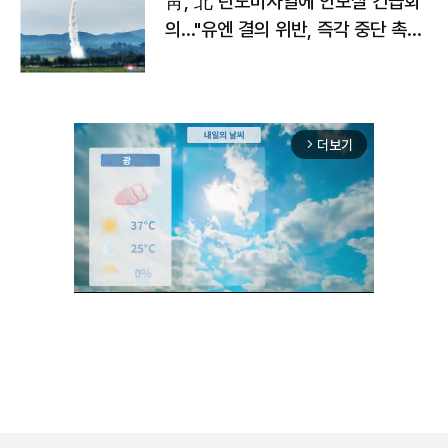
靑, 北 탄도미사일에 안보실 긴급회
의…"유엔 결의 위반, 즉각 중단 촉
구"
더보기
arrow_forward_ios
Unmute