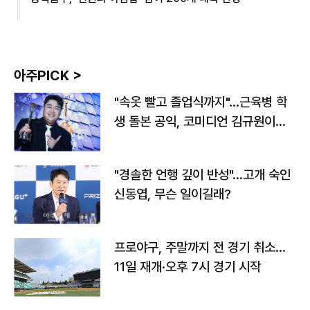
아주PICK >
"속옷 빨고 졸업식까지"…근육병 학
생 돌본 공익, 코미디언 김규원이었
다
"경솔한 언행 깊이 반성"…고개 숙인
신동엽, 무슨 일이길래?
프로야구, 주말까지 전 경기 취소…
11일 재개·오후 7시 경기 시작