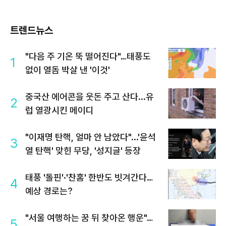
트렌드뉴스
"다음 주 기온 뚝 떨어진다"…태풍도
1
없이 열돔 박살 낸 '이것'
중국산 에어콘을 웃돈 주고 산다...유
2
럽 열광시킨 메이디
"이재명 탄핵, 얼마 안 남았다"...'윤석
3
열 탄핵' 맞힌 무당, '성지글' 등장
태풍 '돌핀'·'찬홈' 한반도 빗겨간다…
4
예상 경로는?
"서울 여행하는 꿈 뒤 찾아온 행운"…
5