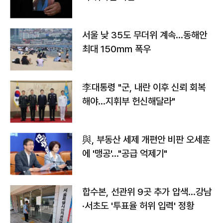
서울 낮 35도 무더위 계속…동해안
최대 150㎜ 폭우
李대통령 "군, 내란 이후 신뢰 회복
해야…지휘부 헌신해달라"
與, 부동산 세제 개편안 비판 오세훈
에 '맹공'…"공급 억제기"
합수본, 선관위 9곳 추가 압색…강남
·서초도 '투표율 허위 입력' 정황