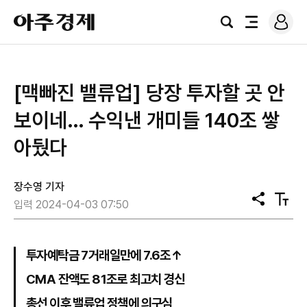
로
아
그
검
전
주
인
색
체
경
메
제
뉴
[맥빠진 밸류업] 당장 투자할 곳 안
보이네… 수익낸 개미들 140조 쌓
아뒀다
장수영 기자
공
텍
입력 2024-04-03 07:50
유
스
트
크
기
투자예탁금 7거래일만에 7.6조↑
CMA 잔액도 81조로 최고치 경신
총선 이후 밸류업 정책에 의구심