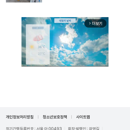
더보기
arrow_forward_ios
Unmute
개인정보처리방침
청소년보호정책
사이트맵
정기간행등록번호 : 서울 아 00493
회장·발행인 : 곽영길