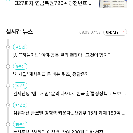
327회차 연금복권720+ 당첨번호조
회 주목
실시간 뉴스
08.08 07:53
UPDATE
4분전
與 "'하늘이법' 여야 공동 발의 괜찮아…그것이 협치"
9분전
'캐시딜' 캐시워크 돈 버는 퀴즈, 정답은?
14분전
관세전쟁 '엔드게임' 윤곽 나오나…한국 新통상정책 교두보 활
용해야
17분전
섬유패션 글로벌 경쟁력 키운다…산업부 15개 과제 180억 지
원
18분전
농식품부, '천원의 아침밥' 참여 200개 대학 선정