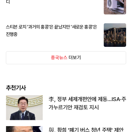
디
스티븐 로치 '과거의 홍콩'은 끝났지만 '새로운 홍콩'은
진행중
중국뉴스
더보기
추천기사
李, 정부 세제개편안에 제동…ISA·주
가누르기안 재검토 지시
與, 황희 '폐기 버스 청년 주택' 제안