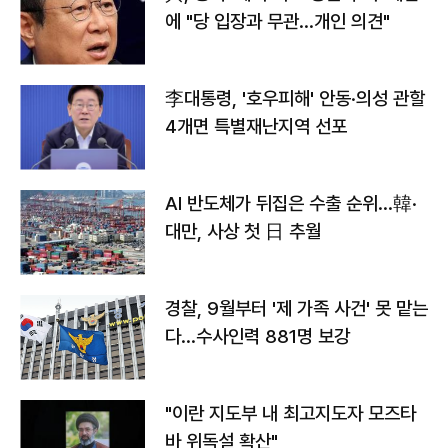
에 "당 입장과 무관…개인 의견"
李대통령, '호우피해' 안동·의성 관할
4개면 특별재난지역 선포
AI 반도체가 뒤집은 수출 순위…韓·
대만, 사상 첫 日 추월
경찰, 9월부터 '제 가족 사건' 못 맡는
다…수사인력 881명 보강
"이란 지도부 내 최고지도자 모즈타
바 위독설 확산"