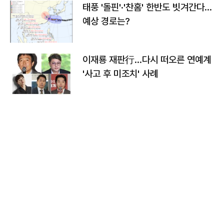
태풍 '돌핀'·'찬홈' 한반도 빗겨간다…
예상 경로는?
이재룡 재판行…다시 떠오른 연예계
'사고 후 미조치' 사례