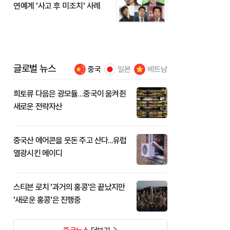
연예계 '사고 후 미조치' 사례
글로벌 뉴스
중국
일본
베트남
희토류 다음은 광모듈…중국이 움켜쥔
새로운 전략자산
중국산 에어콘을 웃돈 주고 산다...유럽
열광시킨 메이디
스티븐 로치 '과거의 홍콩'은 끝났지만
'새로운 홍콩'은 진행중