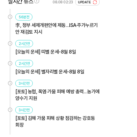
실시간 뉴스
08.08 02:23
UPDATE
56분전
李, 정부 세제개편안에 제동…ISA·주가누르기
안 재검토 지시
2시간전
[오늘의 운세] 띠별 운세-8월 8일
2시간전
[오늘의 운세] 별자리별 운세-8월 8일
3시간전
[포토] 농협, 폭염·가뭄 피해 예방 총력…농가에
양수기 지원
3시간전
[포토] 김해 가뭄 피해 상황 점검하는 강호동
회장