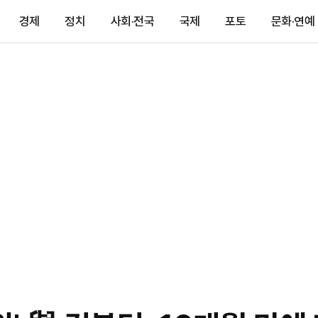
경제
정치
사회·전국
국제
포토
문화·연예