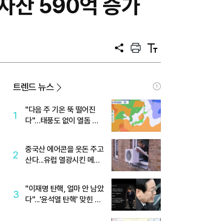
 자산 590억 증가
공
프
텍
유
린
스
트
트
크
기
트렌드 뉴스
"다음 주 기온 뚝 떨어진
1
다"…태풍도 없이 열돔 박
살 낸 '이것'
중국산 에어콘을 웃돈 주고
2
산다...유럽 열광시킨 메이
디
"이재명 탄핵, 얼마 안 남았
3
다"...'윤석열 탄핵' 맞힌 무
당, '성지글' 등장