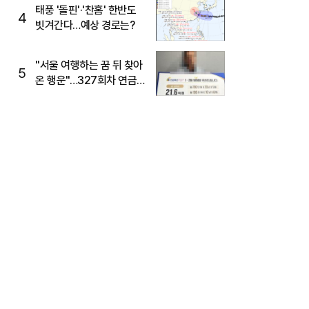
태풍 '돌핀'·'찬홈' 한반도
4
빗겨간다…예상 경로는?
"서울 여행하는 꿈 뒤 찾아
5
온 행운"…327회차 연금
복권720+ 당첨번호조회
주목