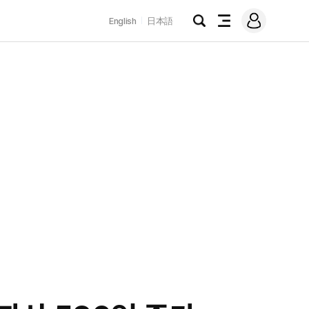
로
English
日本語
그
검
전
인
색
체
메
뉴