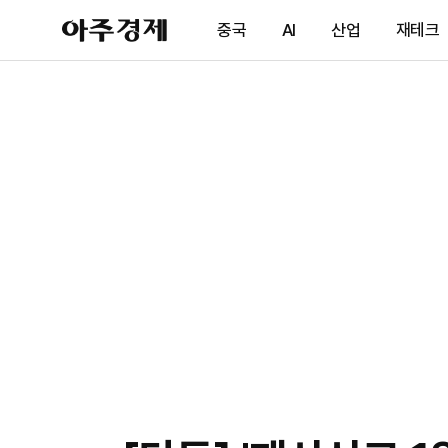
아
중국
AI
산업
재테크
주
경
제