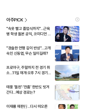
아주PICK
"속옷 빨고 졸업식까지"…근육
병 학생 돌본 공익, 코미디언 김
규원이었다
"경솔한 언행 깊이 반성"…고개
숙인 신동엽, 무슨 일이길래?
프로야구, 주말까지 전 경기 취
소…11일 재개·오후 7시 경기
시작
태풍 '돌핀'·'찬홈' 한반도 빗겨
간다…예상 경로는?
이재룡 재판行…다시 떠오른