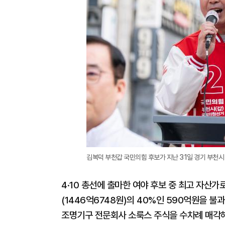
김복덕 부천갑 국민의힘 후보가 지난 31일 경기 부천시 
4·10 총선에 출마한 여야 후보 중 최고 자산
(1446억6748원)의 40%인 590억원을 불
조명기구 전문회사 소룩스 주식을 수차례 매각