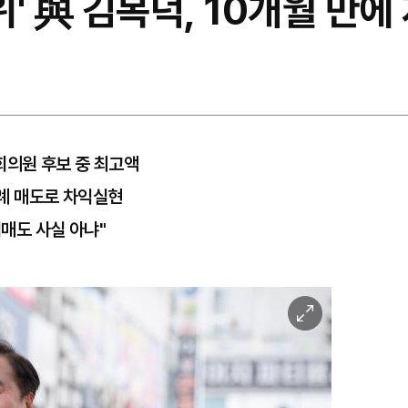
위' 與 김복덕, 10개월 만에
국회의원 후보 중 최고액
차례 매도로 차익실현
점매도 사실 아냐"
이
미
지
확