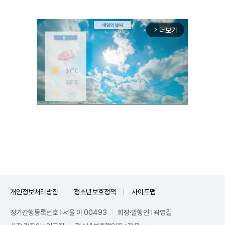
더보기
arrow_forward_ios
Unmute
개인정보처리방침
청소년보호정책
사이트맵
정기간행등록번호 : 서울 아 00493
회장·발행인 : 곽영길