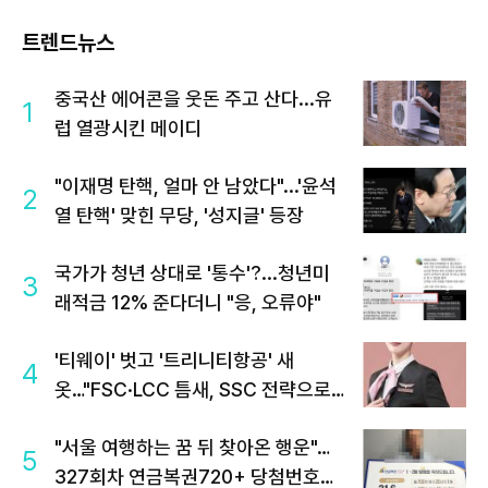
트렌드뉴스
중국산 에어콘을 웃돈 주고 산다...유
1
럽 열광시킨 메이디
"이재명 탄핵, 얼마 안 남았다"...'윤석
2
열 탄핵' 맞힌 무당, '성지글' 등장
국가가 청년 상대로 '통수'?...청년미
3
래적금 12% 준다더니 "응, 오류야"
'티웨이' 벗고 '트리니티항공' 새
4
옷…"FSC·LCC 틈새, SSC 전략으로
공략"
"서울 여행하는 꿈 뒤 찾아온 행운"…
5
327회차 연금복권720+ 당첨번호조