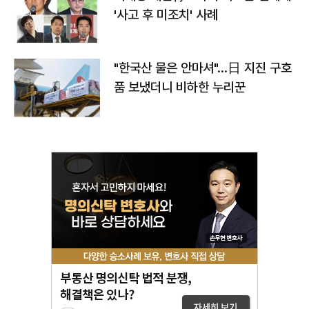
'사고 후 미조치' 사례
"한국산 물은 안마셔"…日 지진 구호
품 보냈더니 비하한 누리꾼