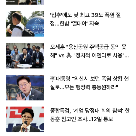
타는 코스피
'입추'에도 낮 최고 39도 폭염 절
정…한밤 '열대야' 지속
오세훈 "용산공원 주택공급 동의 못
해" vs 與 "정치적 어젠다로 사용"
맞불
李대통령 "외신서 보던 폭염 상황 현
실로…모든 행정력 총동원하라"
종합특검, '계엄 당정대 회의 참석' 한
동훈 참고인 조사...12일 통보