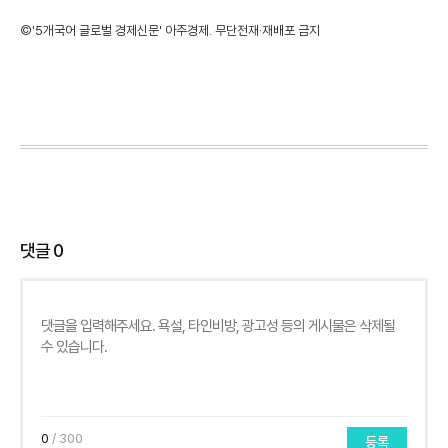
©'5개국어 글로벌 경제신문' 아주경제. 무단전재·재배포 금지
댓글
0
0
/ 300
등록