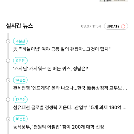
회 주목
실시간 뉴스
08.07 11:54
UPDATE
4분전
與 "'하늘이법' 여야 공동 발의 괜찮아…그것이 협치"
9분전
'캐시딜' 캐시워크 돈 버는 퀴즈, 정답은?
14분전
관세전쟁 '엔드게임' 윤곽 나오나…한국 新통상정책 교두보 활
용해야
17분전
섬유패션 글로벌 경쟁력 키운다…산업부 15개 과제 180억 지
원
18분전
농식품부, '천원의 아침밥' 참여 200개 대학 선정