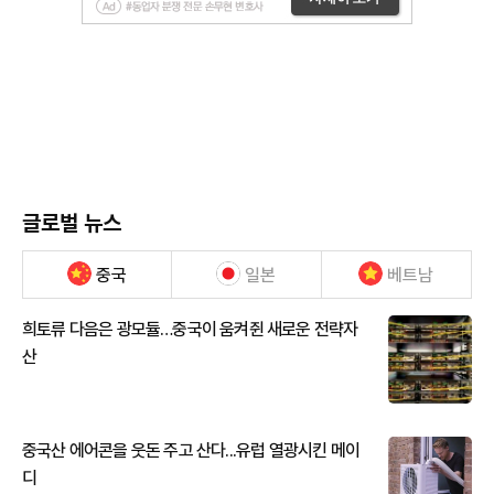
글로벌 뉴스
중국
일본
베트남
희토류 다음은 광모듈…중국이 움켜쥔 새로운 전략자
산
중국산 에어콘을 웃돈 주고 산다...유럽 열광시킨 메이
디