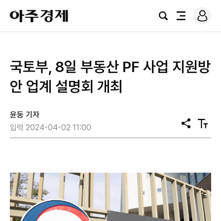
로
아
그
검
전
주
인
색
체
경
메
제
뉴
국토부, 8일 부동산 PF 사업 지원방
안 업계 설명회 개최
윤동 기자
공
텍
입력 2024-04-02 11:00
유
스
트
크
기