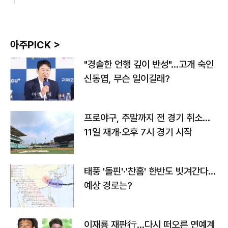
아주PICK >
"경솔한 언행 깊이 반성"…고개 숙인
신동엽, 무슨 일이길래?
프로야구, 주말까지 전 경기 취소…
11일 재개·오후 7시 경기 시작
태풍 '돌핀'·'찬홈' 한반도 빗겨간다…
예상 경로는?
이재룡 재판行…다시 떠오른 연예계