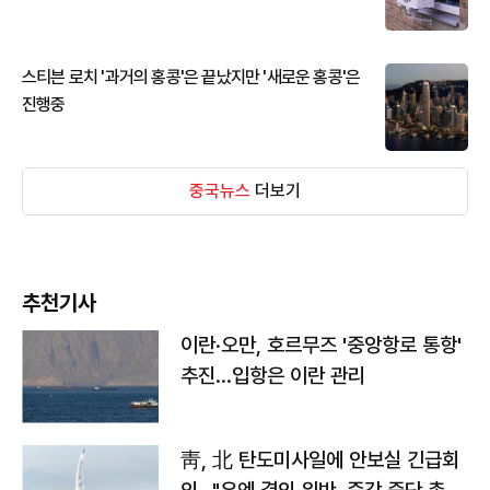
스티븐 로치 '과거의 홍콩'은 끝났지만 '새로운 홍콩'은
진행중
중국뉴스
더보기
추천기사
이란·오만, 호르무즈 '중앙항로 통항'
추진…입항은 이란 관리
靑, 北 탄도미사일에 안보실 긴급회