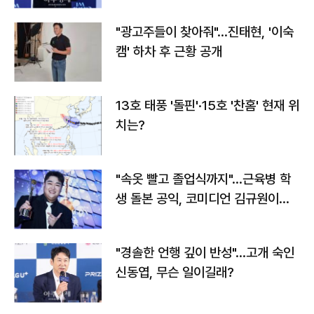
"광고주들이 찾아줘"…진태현, '이숙
캠' 하차 후 근황 공개
13호 태풍 '돌핀'·15호 '찬홈' 현재 위
치는?
"속옷 빨고 졸업식까지"…근육병 학
생 돌본 공익, 코미디언 김규원이었
다
"경솔한 언행 깊이 반성"…고개 숙인
신동엽, 무슨 일이길래?