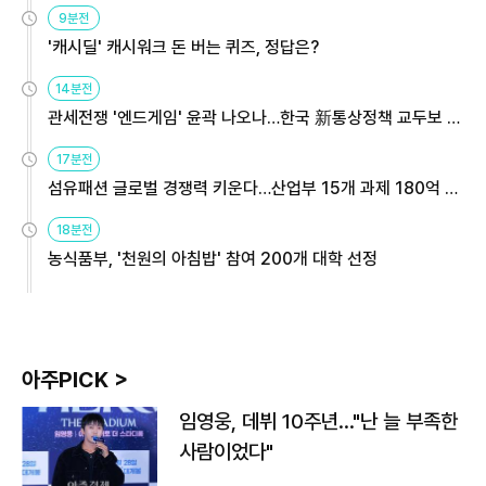
9분전
'캐시딜' 캐시워크 돈 버는 퀴즈, 정답은?
14분전
관세전쟁 '엔드게임' 윤곽 나오나…한국 新통상정책 교두보 활
용해야
17분전
섬유패션 글로벌 경쟁력 키운다…산업부 15개 과제 180억 지
원
18분전
농식품부, '천원의 아침밥' 참여 200개 대학 선정
아주PICK >
임영웅, 데뷔 10주년…"난 늘 부족한
사람이었다"