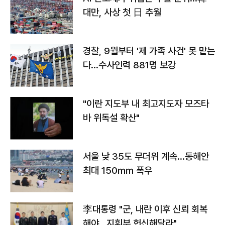
대만, 사상 첫 日 추월
경찰, 9월부터 '제 가족 사건' 못 맡는
다…수사인력 881명 보강
"이란 지도부 내 최고지도자 모즈타
바 위독설 확산"
서울 낮 35도 무더위 계속…동해안
최대 150㎜ 폭우
李대통령 "군, 내란 이후 신뢰 회복
해야…지휘부 헌신해달라"