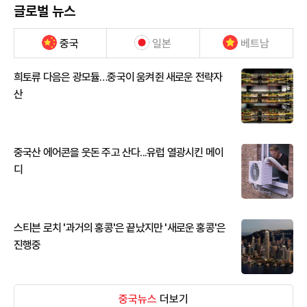
글로벌 뉴스
중국
일본
베트남
희토류 다음은 광모듈…중국이 움켜쥔 새로운 전략자
산
중국산 에어콘을 웃돈 주고 산다...유럽 열광시킨 메이
디
스티븐 로치 '과거의 홍콩'은 끝났지만 '새로운 홍콩'은
진행중
중국뉴스
더보기