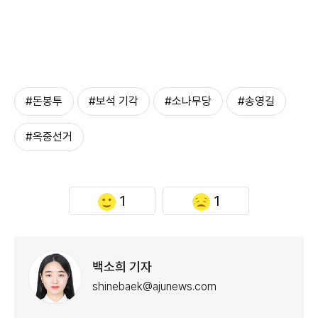
#돈봉투
#보석 기각
#소나무당
#송영길
#옥중선거
1
1
백소희 기자
shinebaek@ajunews.com