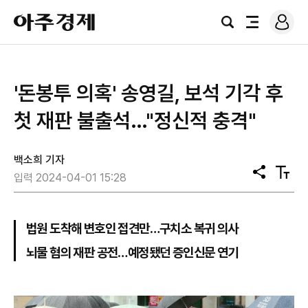
로
아
그
검
전
주
인
색
체
경
메
제
뉴
'돈봉투 의혹' 송영길, 보석 기각 후
첫 재판 불출석…"정신적 충격"
백소희 기자
공
텍
입력 2024-04-01 15:28
유
스
트
크
기
법원 도착해 변호인 접견만…구치소 복귀 의사
뇌물 혐의 재판 공전…예정됐던 증인신문 연기