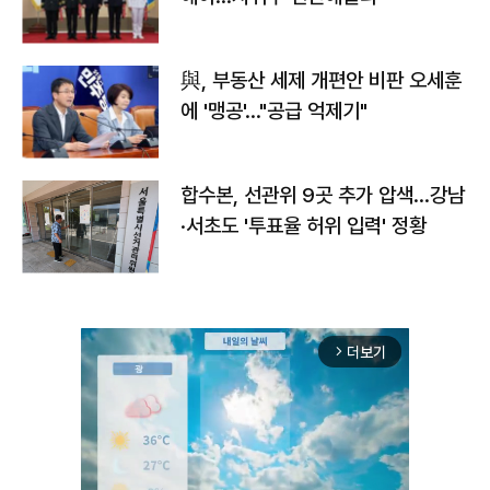
與, 부동산 세제 개편안 비판 오세훈
에 '맹공'…"공급 억제기"
합수본, 선관위 9곳 추가 압색…강남
·서초도 '투표율 허위 입력' 정황
더보기
arrow_forward_ios