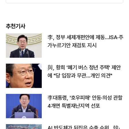
추천기사
李, 정부 세제개편안에 제동…ISA·주
가누르기안 재검토 지시
與, 황희 '폐기 버스 청년 주택' 제안
에 "당 입장과 무관…개인 의견"
李대통령, '호우피해' 안동·의성 관할
4개면 특별재난지역 선포
AI 반도체가 뒤집은 수출 순위…韓·