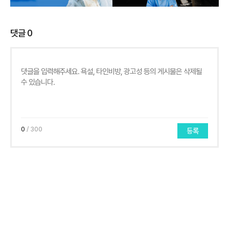
댓글
0
0
/ 300
등록