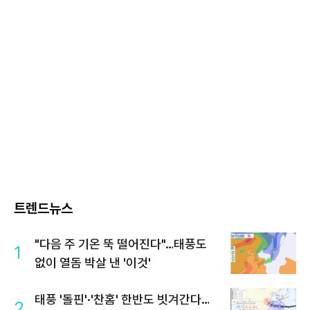
트렌드뉴스
"다음 주 기온 뚝 떨어진다"…태풍도
1
없이 열돔 박살 낸 '이것'
태풍 '돌핀'·'찬홈' 한반도 빗겨간다…
2