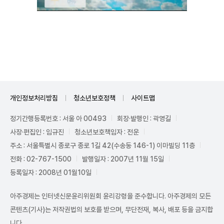
Unmute
개인정보처리방침
청소년보호정책
사이트맵
정기간행등록번호 : 서울 아 00493
회장·발행인 : 곽영길
사장·편집인 : 임규진
청소년보호책임자 : 전운
주소 : 서울특별시 종로구 종로 1길 42(수송동 146-1) 이마빌딩 11층
전화 : 02-767-1500
발행일자 : 2007년 11월 15일
등록일자 : 2008년 01월10일
아주경제는 인터넷신문윤리위원회 윤리강령을 준수합니다. 아주경제의 모든
콘텐츠(기사)는 저작권법의 보호를 받으며, 무단전재, 복사, 배포 등을 금지합
니다.