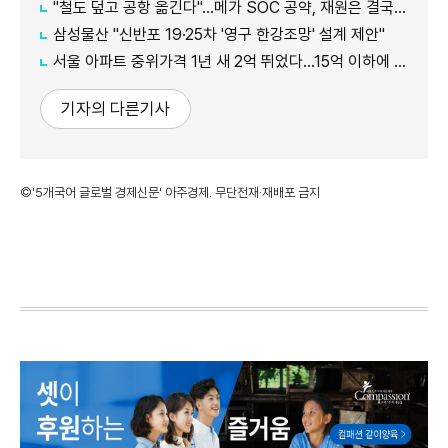
"철도 덮고 공항 옮긴다"…메가 SOC 공약, 재원은 결국 '땅'
삼성물산 "신반포 19·25차 '영구 한강조망' 설계 제안"
서울 아파트 중위가격 1년 새 2억 뛰었다…15억 이하에 실수요 몰려
기자의 다른기사
©'5개국어 글로벌 경제신문' 아주경제. 무단전재·재배포 금지