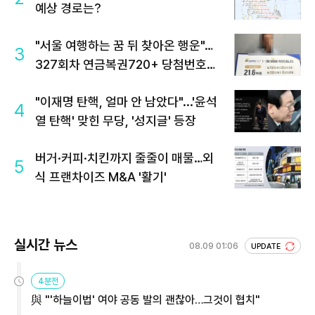
예상 경로는?
"서울 여행하는 꿈 뒤 찾아온 행운"…
3
327회차 연금복권720+ 당첨번호조
회 주목
"이재명 탄핵, 얼마 안 남았다"...'윤석
4
열 탄핵' 맞힌 무당, '성지글' 등장
버거·커피·치킨까지 줄줄이 매물…외
5
식 프랜차이즈 M&A '활기'
실시간 뉴스
08.09 01:06
UPDATE
4분전
與 "'하늘이법' 여야 공동 발의 괜찮아…그것이 협치"