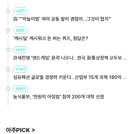
4분전
與 "'하늘이법' 여야 공동 발의 괜찮아…그것이 협치"
9분전
'캐시딜' 캐시워크 돈 버는 퀴즈, 정답은?
14분전
관세전쟁 '엔드게임' 윤곽 나오나…한국 新통상정책 교두보 활
용해야
17분전
섬유패션 글로벌 경쟁력 키운다…산업부 15개 과제 180억 지
원
18분전
농식품부, '천원의 아침밥' 참여 200개 대학 선정
아주PICK >