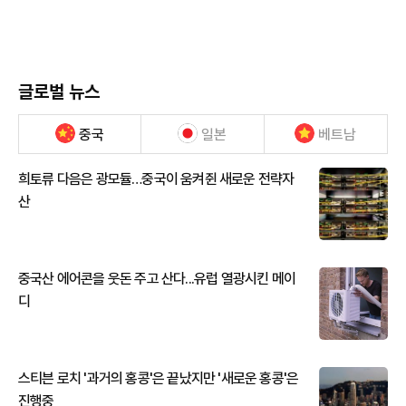
글로벌 뉴스
중국
일본
베트남
희토류 다음은 광모듈…중국이 움켜쥔 새로운 전략자
산
중국산 에어콘을 웃돈 주고 산다...유럽 열광시킨 메이
디
스티븐 로치 '과거의 홍콩'은 끝났지만 '새로운 홍콩'은
진행중