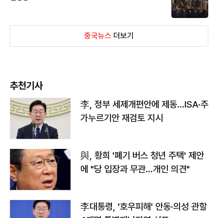
중국뉴스
더보기
추천기사
李, 정부 세제개편안에 제동…ISA·주
가누르기안 재검토 지시
與, 황희 '폐기 버스 청년 주택' 제안
에 "당 입장과 무관…개인 의견"
李대통령, '호우피해' 안동·의성 관할