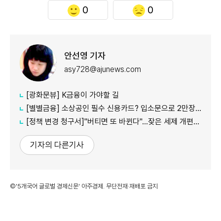
0
0
안선영 기자
asy728@ajunews.com
[광화문뷰] K금융이 가야할 길
[별별금융] 소상공인 필수 신용카드? 입소문으로 2만장 발급
[정책 변경 청구서]"버티면 또 바뀐다"…잦은 세제 개편이 키운 '학습 효과'
기자의 다른기사
©'5개국어 글로벌 경제신문' 아주경제. 무단전재·재배포 금지