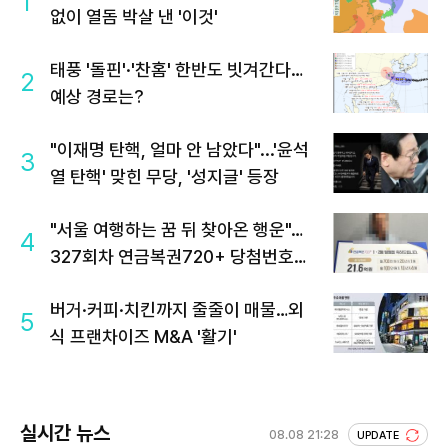
1
없이 열돔 박살 낸 '이것'
태풍 '돌핀'·'찬홈' 한반도 빗겨간다…
2
예상 경로는?
"이재명 탄핵, 얼마 안 남았다"...'윤석
3
열 탄핵' 맞힌 무당, '성지글' 등장
"서울 여행하는 꿈 뒤 찾아온 행운"…
4
327회차 연금복권720+ 당첨번호조
회 주목
버거·커피·치킨까지 줄줄이 매물…외
5
식 프랜차이즈 M&A '활기'
실시간 뉴스
08.08 21:28
UPDATE