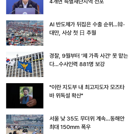
4개면 특별재난지역 선포
AI 반도체가 뒤집은 수출 순위…韓·
대만, 사상 첫 日 추월
경찰, 9월부터 '제 가족 사건' 못 맡는
다…수사인력 881명 보강
"이란 지도부 내 최고지도자 모즈타
바 위독설 확산"
서울 낮 35도 무더위 계속…동해안
최대 150㎜ 폭우