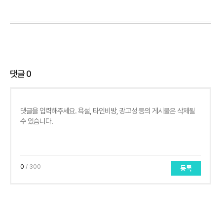
댓글
0
0
/ 300
등록