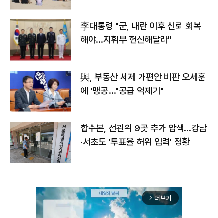
李대통령 "군, 내란 이후 신뢰 회복
해야…지휘부 헌신해달라"
與, 부동산 세제 개편안 비판 오세훈
에 '맹공'…"공급 억제기"
합수본, 선관위 9곳 추가 압색…강남
·서초도 '투표율 허위 입력' 정황
더보기
arrow_forward_ios