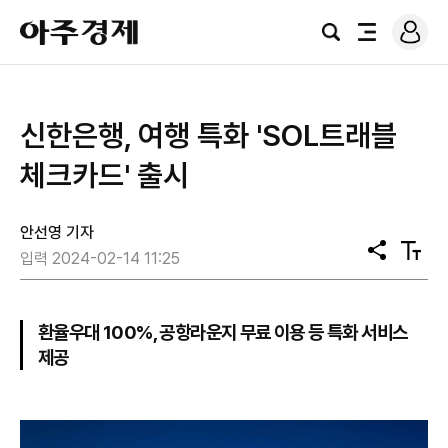
로
아
그
검
전
주
인
색
체
경
메
제
뉴
신한은행, 여행 특화 'SOL트래블
체크카드' 출시
안선영 기자
공
텍
입력 2024-02-14 11:25
유
스
트
크
기
환율우대 100%, 공항라운지 무료 이용 등 특화 서비스
제공