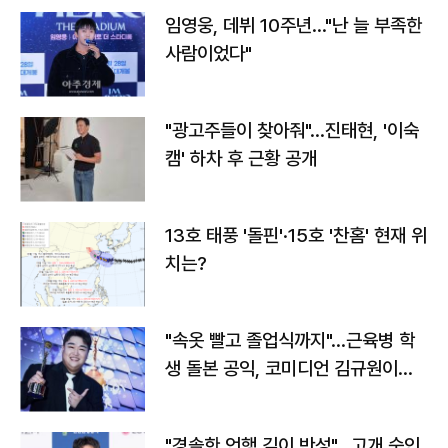
임영웅, 데뷔 10주년…"난 늘 부족한
사람이었다"
"광고주들이 찾아줘"…진태현, '이숙
캠' 하차 후 근황 공개
13호 태풍 '돌핀'·15호 '찬홈' 현재 위
치는?
"속옷 빨고 졸업식까지"…근육병 학
생 돌본 공익, 코미디언 김규원이었
다
"경솔한 언행 깊이 반성"…고개 숙인