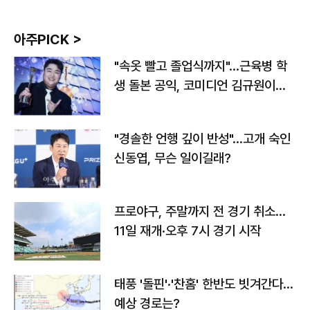
아주PICK >
"속옷 빨고 졸업식까지"…근육병 학
생 돌본 공익, 코미디언 김규원이었
다
"경솔한 언행 깊이 반성"…고개 숙인
신동엽, 무슨 일이길래?
프로야구, 주말까지 전 경기 취소…
11일 재개·오후 7시 경기 시작
태풍 '돌핀'·'찬홈' 한반도 빗겨간다…
예상 경로는?