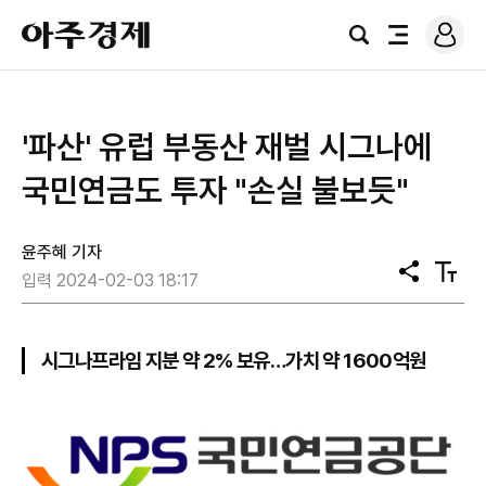
로
아
그
검
전
주
인
색
체
경
메
제
뉴
'파산' 유럽 부동산 재벌 시그나에
국민연금도 투자 "손실 불보듯"
윤주혜 기자
공
텍
입력 2024-02-03 18:17
유
스
트
크
기
시그나프라임 지분 약 2% 보유…가치 약 1600억원