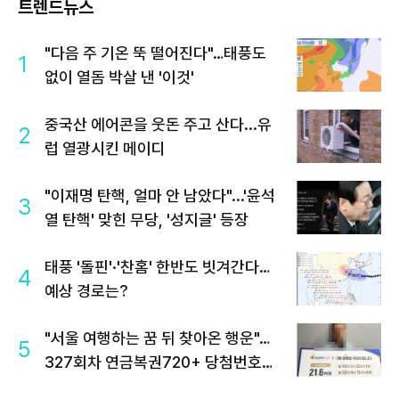
트렌드뉴스
"다음 주 기온 뚝 떨어진다"…태풍도
1
없이 열돔 박살 낸 '이것'
중국산 에어콘을 웃돈 주고 산다...유
2
럽 열광시킨 메이디
"이재명 탄핵, 얼마 안 남았다"...'윤석
3
열 탄핵' 맞힌 무당, '성지글' 등장
태풍 '돌핀'·'찬홈' 한반도 빗겨간다…
4
예상 경로는?
"서울 여행하는 꿈 뒤 찾아온 행운"…
5
327회차 연금복권720+ 당첨번호조
회 주목