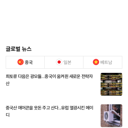
글로벌 뉴스
중국
일본
베트남
희토류 다음은 광모듈…중국이 움켜쥔 새로운 전략자
산
중국산 에어콘을 웃돈 주고 산다...유럽 열광시킨 메이
디