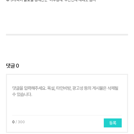
댓글
0
0
/ 300
등록