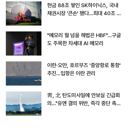
현금 88조 쌓인 SK하이닉스, 국내
채권시장 '큰손' 됐다…최대 40조 투
자
"메모리 월 넘을 해법은 HBF"…구글
도 주목한 차세대 AI 메모리
이란·오만, 호르무즈 '중앙항로 통항'
추진…입항은 이란 관리
靑, 北 탄도미사일에 안보실 긴급회
의…"유엔 결의 위반, 즉각 중단 촉
구"