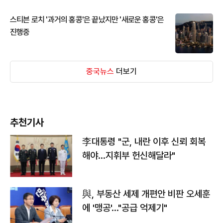
스티븐 로치 '과거의 홍콩'은 끝났지만 '새로운 홍콩'은
진행중
중국뉴스
더보기
추천기사
李대통령 "군, 내란 이후 신뢰 회복
해야…지휘부 헌신해달라"
與, 부동산 세제 개편안 비판 오세훈
에 '맹공'…"공급 억제기"