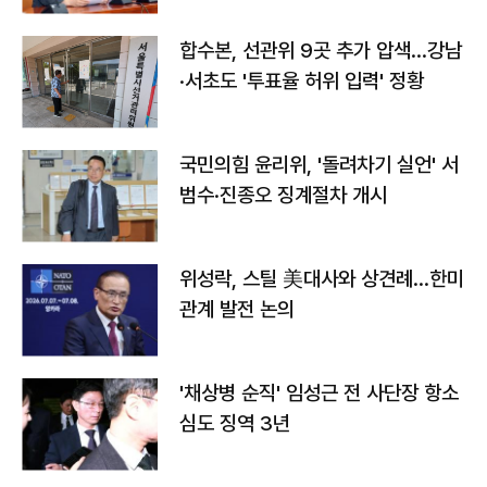
합수본, 선관위 9곳 추가 압색…강남
·서초도 '투표율 허위 입력' 정황
국민의힘 윤리위, '돌려차기 실언' 서
범수·진종오 징계절차 개시
위성락, 스틸 美대사와 상견례…한미
관계 발전 논의
'채상병 순직' 임성근 전 사단장 항소
심도 징역 3년