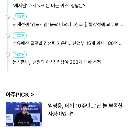
'캐시딜' 캐시워크 돈 버는 퀴즈, 정답은?
14분전
관세전쟁 '엔드게임' 윤곽 나오나…한국 新통상정책 교두보 활
용해야
17분전
섬유패션 글로벌 경쟁력 키운다…산업부 15개 과제 180억 지
원
18분전
농식품부, '천원의 아침밥' 참여 200개 대학 선정
아주PICK >
임영웅, 데뷔 10주년…"난 늘 부족한
사람이었다"