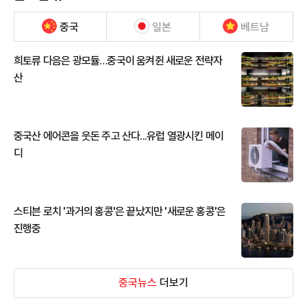
중국
일본
베트남
희토류 다음은 광모듈…중국이 움켜쥔 새로운 전략자
산
중국산 에어콘을 웃돈 주고 산다...유럽 열광시킨 메이
디
스티븐 로치 '과거의 홍콩'은 끝났지만 '새로운 홍콩'은
진행중
중국뉴스
더보기