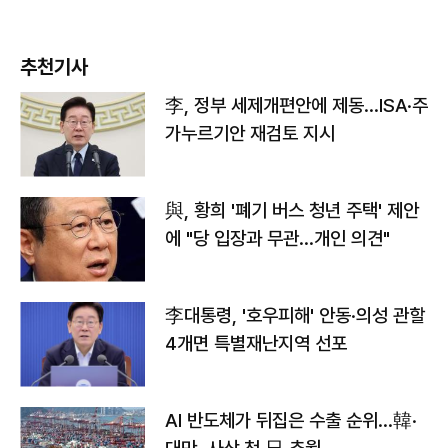
추천기사
李, 정부 세제개편안에 제동…ISA·주
가누르기안 재검토 지시
與, 황희 '폐기 버스 청년 주택' 제안
에 "당 입장과 무관…개인 의견"
李대통령, '호우피해' 안동·의성 관할
4개면 특별재난지역 선포
AI 반도체가 뒤집은 수출 순위…韓·