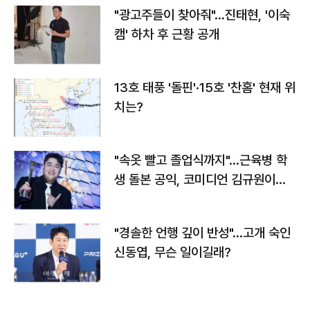
"광고주들이 찾아줘"…진태현, '이숙
캠' 하차 후 근황 공개
13호 태풍 '돌핀'·15호 '찬홈' 현재 위
치는?
"속옷 빨고 졸업식까지"…근육병 학
생 돌본 공익, 코미디언 김규원이었
다
"경솔한 언행 깊이 반성"…고개 숙인
신동엽, 무슨 일이길래?