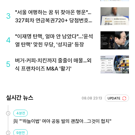
"서울 여행하는 꿈 뒤 찾아온 행운"…
3
327회차 연금복권720+ 당첨번호조
회 주목
"이재명 탄핵, 얼마 안 남았다"...'윤석
4
열 탄핵' 맞힌 무당, '성지글' 등장
버거·커피·치킨까지 줄줄이 매물…외
5
식 프랜차이즈 M&A '활기'
실시간 뉴스
08.08 23:13
UPDATE
4분전
與 "'하늘이법' 여야 공동 발의 괜찮아…그것이 협치"
9분전