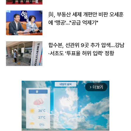
與, 부동산 세제 개편안 비판 오세훈
에 '맹공'…"공급 억제기"
합수본, 선관위 9곳 추가 압색…강남
·서초도 '투표율 허위 입력' 정황
더보기
arrow_forward_ios