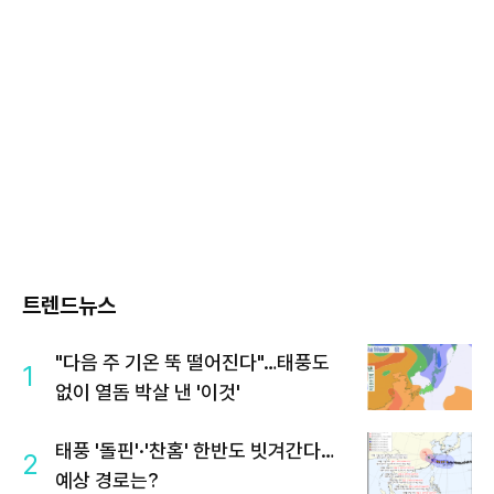
트렌드뉴스
"다음 주 기온 뚝 떨어진다"…태풍도
1
없이 열돔 박살 낸 '이것'
태풍 '돌핀'·'찬홈' 한반도 빗겨간다…
2
예상 경로는?