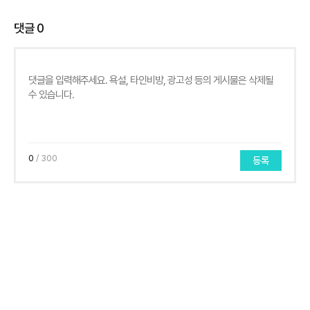
댓글
0
0
/ 300
등록