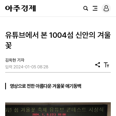
로
아
그
검
전
주
인
색
체
경
메
제
뉴
유튜브에서 본 1004섬 신안의 겨울
꽃
김옥현 기자
공
텍
입력 2024-01-05 08:28
유
스
트
크
기
영상으로 전한 아름다운 겨울꽃 애기동백