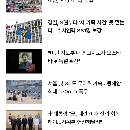
대만, 사상 첫 日 추월
경찰, 9월부터 '제 가족 사건' 못 맡는
다…수사인력 881명 보강
"이란 지도부 내 최고지도자 모즈타
바 위독설 확산"
서울 낮 35도 무더위 계속…동해안
최대 150㎜ 폭우
李대통령 "군, 내란 이후 신뢰 회복
해야…지휘부 헌신해달라"