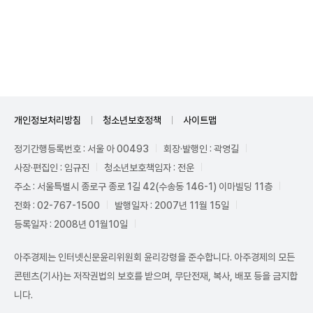
Unmute
개인정보처리방침
청소년보호정책
사이트맵
정기간행등록번호 : 서울 아 00493
회장·발행인 : 곽영길
사장·편집인 : 임규진
청소년보호책임자 : 전운
주소 : 서울특별시 종로구 종로 1길 42(수송동 146-1) 이마빌딩 11층
전화 : 02-767-1500
발행일자 : 2007년 11월 15일
등록일자 : 2008년 01월10일
아주경제는 인터넷신문윤리위원회 윤리강령을 준수합니다. 아주경제의 모든
콘텐츠(기사)는 저작권법의 보호를 받으며, 무단전재, 복사, 배포 등을 금지합
니다.