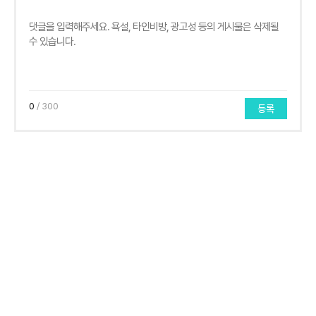
0
/ 300
등록