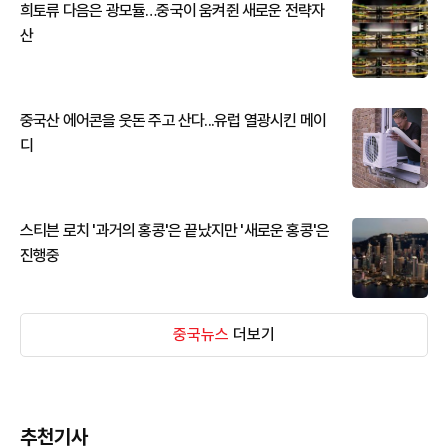
희토류 다음은 광모듈…중국이 움켜쥔 새로운 전략자
산
중국산 에어콘을 웃돈 주고 산다...유럽 열광시킨 메이
디
스티븐 로치 '과거의 홍콩'은 끝났지만 '새로운 홍콩'은
진행중
중국뉴스
더보기
추천기사