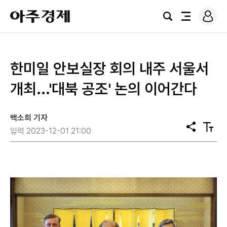
로
아
그
검
전
주
인
색
체
경
메
제
뉴
한미일 안보실장 회의 내주 서울서
개최...'대북 공조' 논의 이어간다
백소희 기자
공
텍
입력 2023-12-01 21:00
유
스
트
크
기