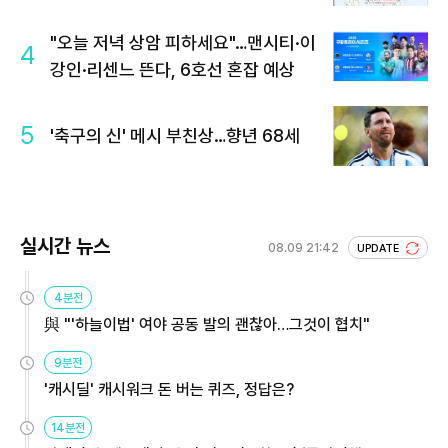
"오늘 저녁 상암 피하세요"…맨시티·이
4
강인·리센느 뜬다, 6호선 혼잡 예상
5
'축구의 신' 메시 부친상…향년 68세
실시간 뉴스
08.09 21:42
UPDATE
4분전
與 "'하늘이법' 여야 공동 발의 괜찮아…그것이 협치"
9분전
'캐시딜' 캐시워크 돈 버는 퀴즈, 정답은?
14분전