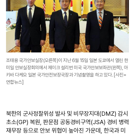
조태용 국가안보실장(오른쪽)이 지난 6월 15일 일본 도쿄에서 열린 한
미일 안보실장회의에서 제이크 설리번 미국 국가안보보좌관(왼쪽), 아
키바 다케오 일본 국가안전보장국장과 기념촬영을 하고 있다. [사진=
연합뉴스]
북한의 군사정찰위성 발사 및 비무장지대(DMZ) 감시
초소(GP) 복원, 판문점 공동경비구역(JSA) 경비 병력
재무장 등으로 안보 위협이 높아진 가운데, 한국과 미