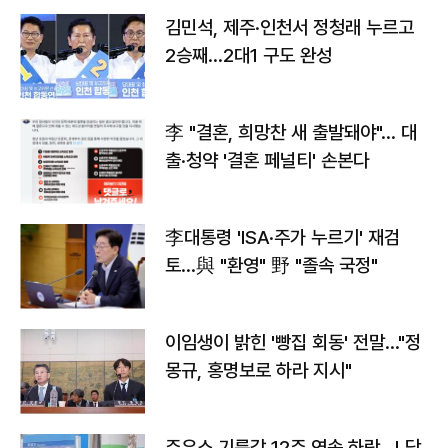
김민석, 제주·인천서 정청래 누르고
2승째…2대1 구도 완성
李 "결혼, 희망찬 새 출발돼야"… 대
출·청약 '결혼 페널티' 손본다
李대통령 'ISA·주가 누르기' 재검
토…與 "환영" 野 "졸속 국정"
이임생이 밝힌 '빵집 회동' 전말…"정
몽규, 홍명보로 하라 지시"
주유소 기름값 12주 연속 하락…L당