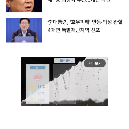
李대통령, '호우피해' 안동·의성 관할
4개면 특별재난지역 선포
더보기
arrow_forward_ios
Unmute