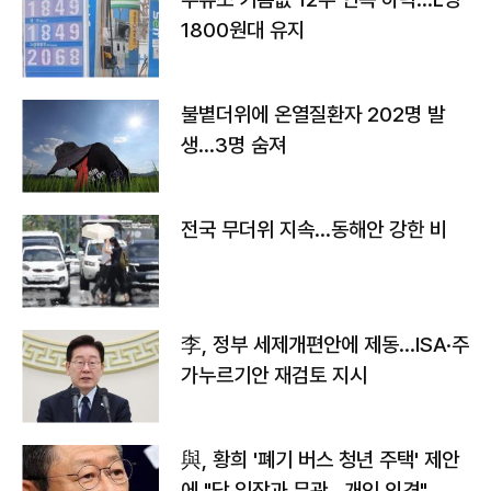
1800원대 유지
불볕더위에 온열질환자 202명 발
생…3명 숨져
전국 무더위 지속…동해안 강한 비
李, 정부 세제개편안에 제동…ISA·주
가누르기안 재검토 지시
與, 황희 '폐기 버스 청년 주택' 제안
에 "당 입장과 무관…개인 의견"