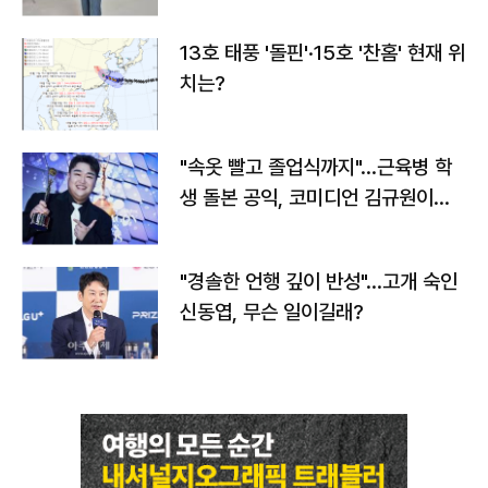
13호 태풍 '돌핀'·15호 '찬홈' 현재 위
치는?
"속옷 빨고 졸업식까지"…근육병 학
생 돌본 공익, 코미디언 김규원이었
다
"경솔한 언행 깊이 반성"…고개 숙인
신동엽, 무슨 일이길래?