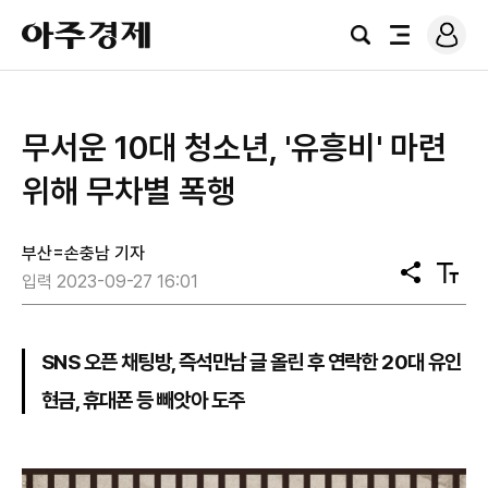
로
아
그
검
전
주
인
색
체
경
메
제
뉴
​무서운 10대 청소년, '유흥비' 마련
위해 무차별 폭행
부산=손충남 기자
공
텍
입력 2023-09-27 16:01
유
스
트
크
기
SNS 오픈 채팅방, 즉석만남 글 올린 후 연락한 20대 유인
현금, 휴대폰 등 빼앗아 도주