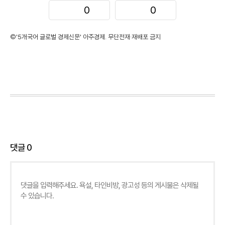
0
0
©'5개국어 글로벌 경제신문' 아주경제. 무단전재·재배포 금지
댓글
0