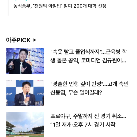
농식품부, '천원의 아침밥' 참여 200개 대학 선정
아주PICK >
"속옷 빨고 졸업식까지"…근육병 학
생 돌본 공익, 코미디언 김규원이었
다
"경솔한 언행 깊이 반성"…고개 숙인
신동엽, 무슨 일이길래?
프로야구, 주말까지 전 경기 취소…
11일 재개·오후 7시 경기 시작