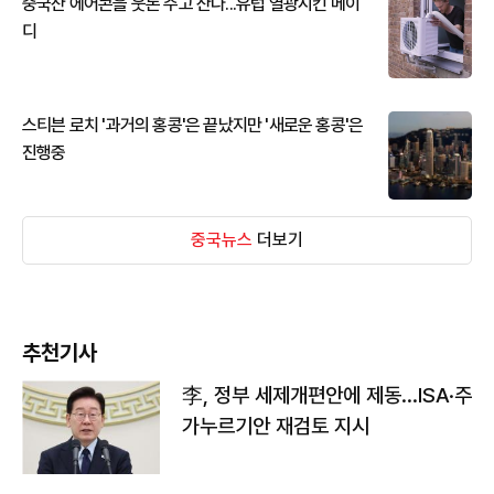
중국산 에어콘을 웃돈 주고 산다...유럽 열광시킨 메이
디
스티븐 로치 '과거의 홍콩'은 끝났지만 '새로운 홍콩'은
진행중
중국뉴스
더보기
추천기사
李, 정부 세제개편안에 제동…ISA·주
가누르기안 재검토 지시