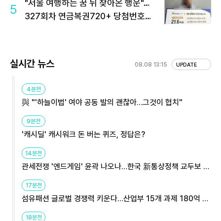
"서울 여행하는 꿈 뒤 찾아온 행운"…
5
327회차 연금복권720+ 당첨번호조
회 주목
실시간 뉴스
08.08 13:15
UPDATE
4분전
與 "'하늘이법' 여야 공동 발의 괜찮아…그것이 협치"
9분전
'캐시딜' 캐시워크 돈 버는 퀴즈, 정답은?
14분전
관세전쟁 '엔드게임' 윤곽 나오나…한국 新통상정책 교두보 활
용해야
17분전
섬유패션 글로벌 경쟁력 키운다…산업부 15개 과제 180억 지
원
18분전