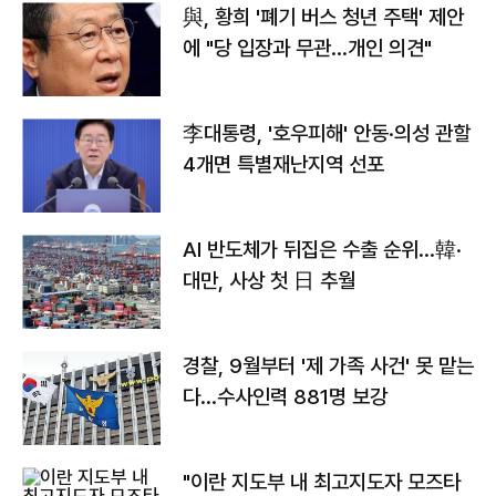
與, 황희 '폐기 버스 청년 주택' 제안
에 "당 입장과 무관…개인 의견"
李대통령, '호우피해' 안동·의성 관할
4개면 특별재난지역 선포
AI 반도체가 뒤집은 수출 순위…韓·
대만, 사상 첫 日 추월
경찰, 9월부터 '제 가족 사건' 못 맡는
다…수사인력 881명 보강
"이란 지도부 내 최고지도자 모즈타