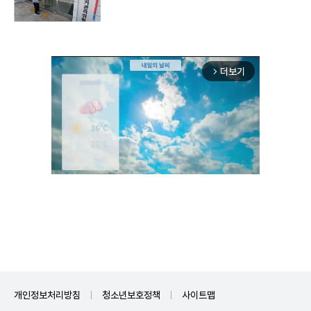
더보기
arrow_forward_ios
Unmute
개인정보처리방침
청소년보호정책
사이트맵