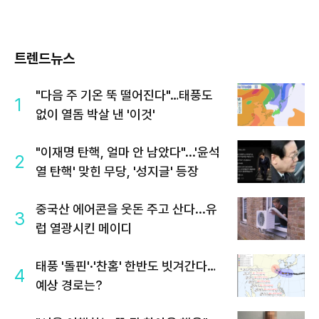
트렌드뉴스
"다음 주 기온 뚝 떨어진다"…태풍도
1
없이 열돔 박살 낸 '이것'
"이재명 탄핵, 얼마 안 남았다"...'윤석
2
열 탄핵' 맞힌 무당, '성지글' 등장
중국산 에어콘을 웃돈 주고 산다...유
3
럽 열광시킨 메이디
태풍 '돌핀'·'찬홈' 한반도 빗겨간다…
4
예상 경로는?