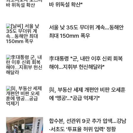
바 위독설 확산"
서울 낮 35도 무더위 계속…동해안
최대 150㎜ 폭우
李대통령 "군, 내란 이후 신뢰 회복
해야…지휘부 헌신해달라"
與, 부동산 세제 개편안 비판 오세훈
에 '맹공'…"공급 억제기"
합수본, 선관위 9곳 추가 압색…강남
·서초도 '투표율 허위 입력' 정황