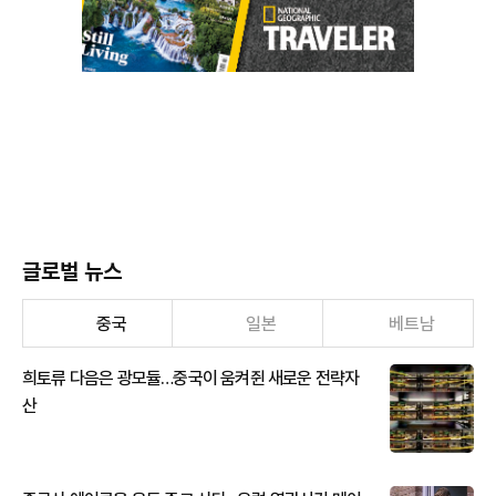
글로벌 뉴스
중국
일본
베트남
희토류 다음은 광모듈…중국이 움켜쥔 새로운 전략자
산