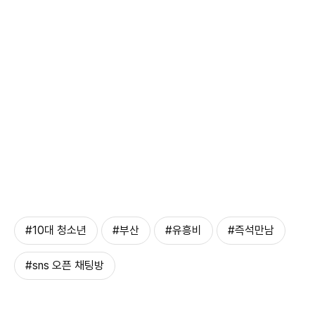
#10대 청소년
#부산
#유흥비
#즉석만남
#sns 오픈 채팅방