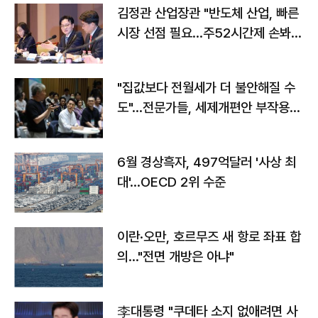
김정관 산업장관 "반도체 산업, 빠른
시장 선점 필요…주52시간제 손봐
야"
"집값보다 전월세가 더 불안해질 수
도"…전문가들, 세제개편안 부작용
우려
6월 경상흑자, 497억달러 '사상 최
대'…OECD 2위 수준
이란·오만, 호르무즈 새 항로 좌표 합
의…"전면 개방은 아냐"
李대통령 "쿠데타 소지 없애려면 사