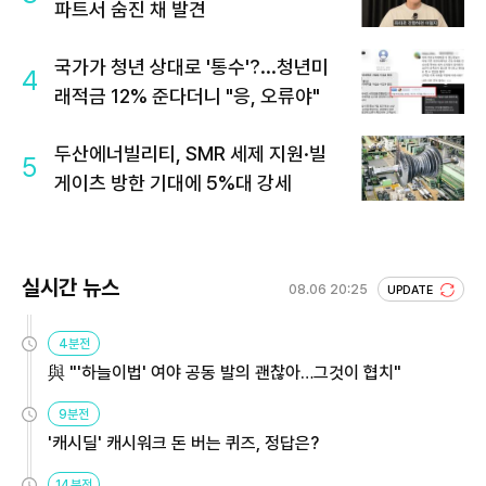
파트서 숨진 채 발견
국가가 청년 상대로 '통수'?...청년미
4
래적금 12% 준다더니 "응, 오류야"
두산에너빌리티, SMR 세제 지원·빌
5
게이츠 방한 기대에 5%대 강세
실시간 뉴스
08.06 20:25
UPDATE
4분전
與 "'하늘이법' 여야 공동 발의 괜찮아…그것이 협치"
9분전
'캐시딜' 캐시워크 돈 버는 퀴즈, 정답은?
14분전