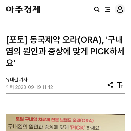
로
아
그
검
전
주
인
색
체
경
메
제
뉴
[포토] 동국제약 오라(ORA), '구내
염의 원인과 증상에 맞게 PICK하세
요'
유대길 기자
공
텍
입력 2023-09-19 11:42
유
스
트
크
기