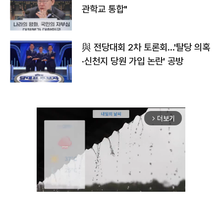
관학교 통합"
與 전당대회 2차 토론회…'탈당 의혹
·신천지 당원 가입 논란' 공방
더보기
arrow_forward_ios
Unmute