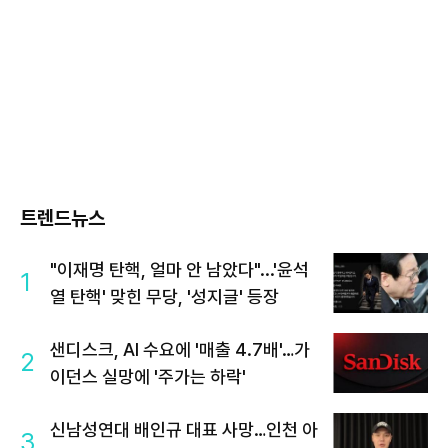
트렌드뉴스
"이재명 탄핵, 얼마 안 남았다"...'윤석
1
열 탄핵' 맞힌 무당, '성지글' 등장
샌디스크, AI 수요에 '매출 4.7배'…가
2
이던스 실망에 '주가는 하락'
신남성연대 배인규 대표 사망…인천 아
3