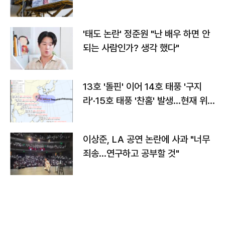
'태도 논란' 정준원 "난 배우 하면 안
되는 사람인가? 생각 했다"
13호 '돌핀' 이어 14호 태풍 '구지
라'·15호 태풍 '찬홈' 발생…현재 위
치와 이동경로는?
이상준, LA 공연 논란에 사과 "너무
죄송…연구하고 공부할 것"