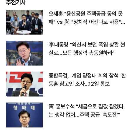
추천기사
오세훈 "용산공원 주택공급 동의 못
해" vs 與 "정치적 어젠다로 사용"
맞불
李대통령 "외신서 보던 폭염 상황 현
실로…모든 행정력 총동원하라"
종합특검, '계엄 당정대 회의 참석' 한
동훈 참고인 조사...12일 통보
靑 홍보수석 "세금으로 집값 잡겠다
는 생각 없어…주택 공급 '속도전'"