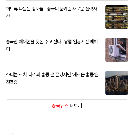
희토류 다음은 광모듈…중국이 움켜쥔 새로운 전략자
산
중국산 에어콘을 웃돈 주고 산다...유럽 열광시킨 메이
디
스티븐 로치 '과거의 홍콩'은 끝났지만 '새로운 홍콩'은
진행중
중국뉴스
더보기