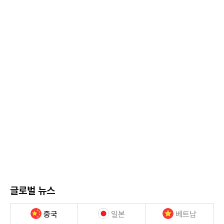
글로벌 뉴스
중국
일본
베트남