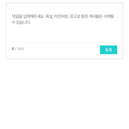
0
/ 300
등록