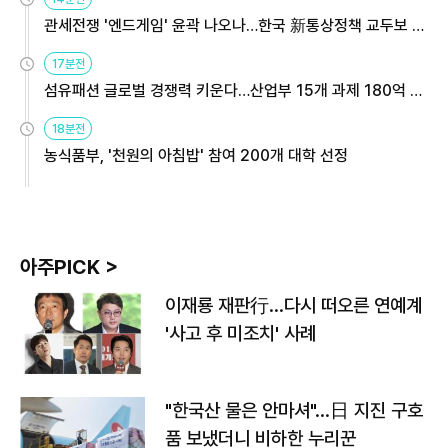
관세전쟁 '엔드게임' 윤곽 나오나…한국 新통상정책 교두보 활
용해야
17분전
섬유패션 글로벌 경쟁력 키운다…산업부 15개 과제 180억 지
원
18분전
농식품부, '천원의 아침밥' 참여 200개 대학 선정
아주PICK >
이재룡 재판行…다시 떠오른 연예계
'사고 후 미조치' 사례
"한국산 물은 안마셔"…日 지진 구호
품 보냈더니 비하한 누리꾼