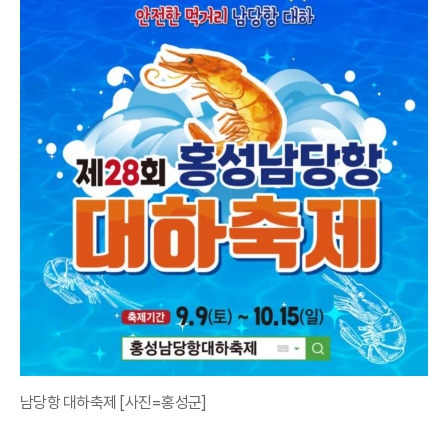
남당항 대하축제 [사진=홍성군]