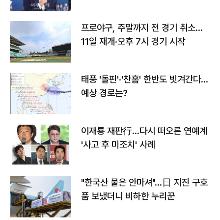
프로야구, 주말까지 전 경기 취소…
11일 재개·오후 7시 경기 시작
태풍 '돌핀'·'찬홈' 한반도 빗겨간다…
예상 경로는?
이재룡 재판行…다시 떠오른 연예계
'사고 후 미조치' 사례
"한국산 물은 안마셔"…日 지진 구호
품 보냈더니 비하한 누리꾼