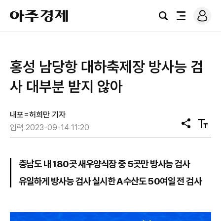
로
아
그
검
전
주
인
색
체
경
메
제
뉴
홍성 남당항 대하축제장 방사능 검
사 대부분 받지 않아
내포=허희만 기자
공
텍
입력 2023-09-14 11:20
유
스
트
크
기
충남도 내 180곳 새우양식장 중 5곳만 방사능 검사
유일하게 방사능 검사 실시한 A수산도 50여일 전 검사