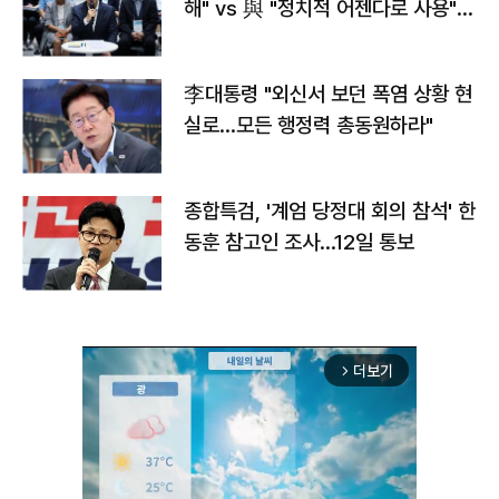
해" vs 與 "정치적 어젠다로 사용"
맞불
李대통령 "외신서 보던 폭염 상황 현
실로…모든 행정력 총동원하라"
종합특검, '계엄 당정대 회의 참석' 한
동훈 참고인 조사...12일 통보
더보기
arrow_forward_ios