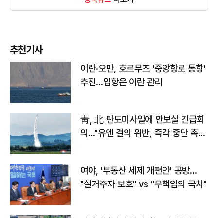
추천기사
이란·오만, 호르무즈 '중앙항로 통항'
추진…입항은 이란 관리
靑, 北 탄도미사일에 안보실 긴급회
의…"유엔 결의 위반, 즉각 중단 촉
구"
여야, '부동산 세제 개편안' 공방…
"실거주자 보호" vs "무책임의 극치"