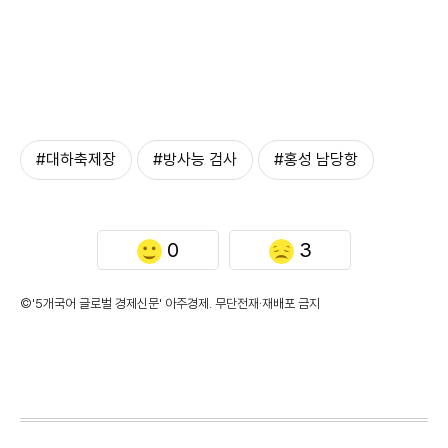
#대하축제장
#방사능 검사
#홍성 남당항
0
3
©'5개국어 글로벌 경제신문' 아주경제. 무단전재·재배포 금지