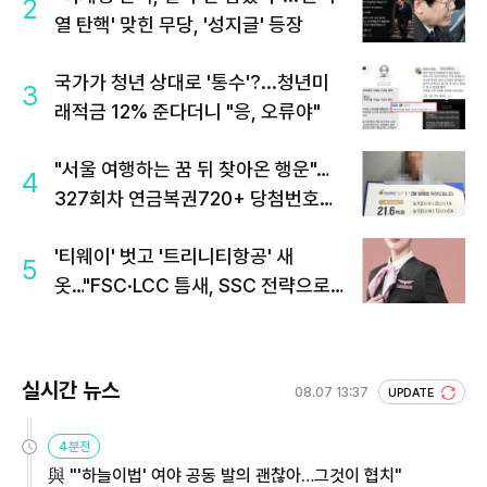
2
열 탄핵' 맞힌 무당, '성지글' 등장
국가가 청년 상대로 '통수'?...청년미
3
래적금 12% 준다더니 "응, 오류야"
"서울 여행하는 꿈 뒤 찾아온 행운"…
4
327회차 연금복권720+ 당첨번호조
회 주목
'티웨이' 벗고 '트리니티항공' 새
5
옷…"FSC·LCC 틈새, SSC 전략으로
공략"
실시간 뉴스
08.07 13:37
UPDATE
4분전
與 "'하늘이법' 여야 공동 발의 괜찮아…그것이 협치"