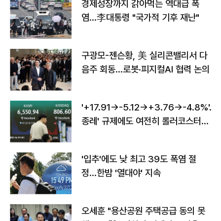
경제성장까지 갉아먹는 역대급 폭
염…李대통령 "국가적 기후 재난"
구광모-젠슨황, 美 실리콘밸리서 다
음주 회동…로봇·피지컬AI 협력 논의
'+17.91→-5.12→+3.76→-4.8%'…'
종레' 규제에도 여전히 롤러코스터
타는 코스피
'입추'에도 낮 최고 39도 폭염 절
정…한밤 '열대야' 지속
오세훈 "용산공원 주택공급 동의 못