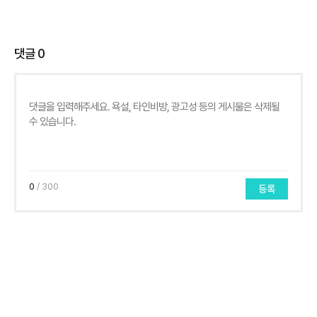
댓글
0
0
/ 300
등록