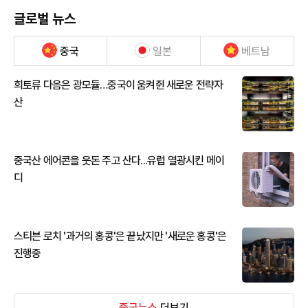
글로벌 뉴스
중국
일본
베트남
희토류 다음은 광모듈…중국이 움켜쥔 새로운 전략자
산
중국산 에어콘을 웃돈 주고 산다...유럽 열광시킨 메이
디
스티븐 로치 '과거의 홍콩'은 끝났지만 '새로운 홍콩'은
진행중
중국뉴스
더보기