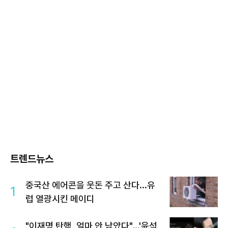
트렌드뉴스
중국산 에어콘을 웃돈 주고 산다...유
1
럽 열광시킨 메이디
"이재명 탄핵, 얼마 안 남았다"...'윤석