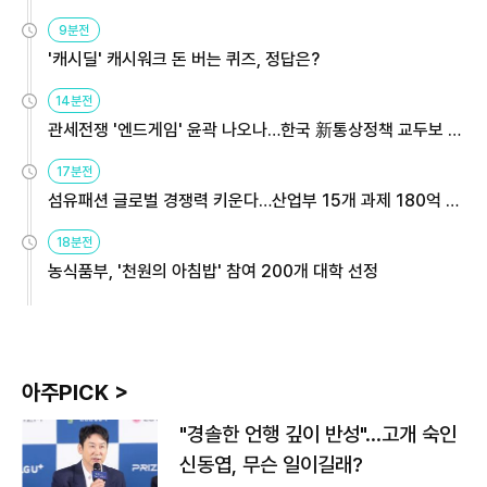
9분전
'캐시딜' 캐시워크 돈 버는 퀴즈, 정답은?
14분전
관세전쟁 '엔드게임' 윤곽 나오나…한국 新통상정책 교두보 활
용해야
17분전
섬유패션 글로벌 경쟁력 키운다…산업부 15개 과제 180억 지
원
18분전
농식품부, '천원의 아침밥' 참여 200개 대학 선정
아주PICK >
"경솔한 언행 깊이 반성"…고개 숙인
신동엽, 무슨 일이길래?