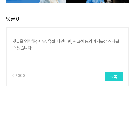
댓글
0
0
/ 300
등록