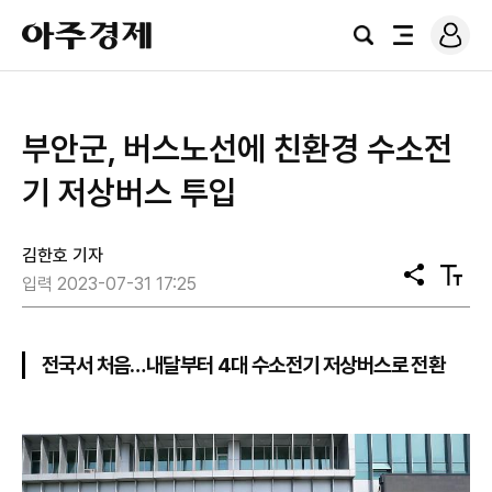
로
아
그
검
전
주
인
색
체
경
메
제
뉴
부안군, 버스노선에 친환경 수소전
기 저상버스 투입
김한호 기자
공
텍
입력 2023-07-31 17:25
유
스
트
크
기
전국서 처음…내달부터 4대 수소전기 저상버스로 전환