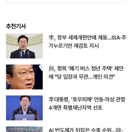
추천기사
李, 정부 세제개편안에 제동…ISA·주
가누르기안 재검토 지시
與, 황희 '폐기 버스 청년 주택' 제안
에 "당 입장과 무관…개인 의견"
李대통령, '호우피해' 안동·의성 관할
4개면 특별재난지역 선포
AI 반도체가 뒤집은 수출 순위…韓·