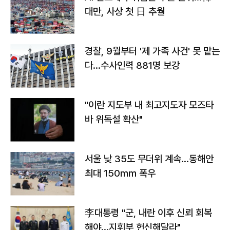
대만, 사상 첫 日 추월
경찰, 9월부터 '제 가족 사건' 못 맡는
다…수사인력 881명 보강
"이란 지도부 내 최고지도자 모즈타
바 위독설 확산"
서울 낮 35도 무더위 계속…동해안
최대 150㎜ 폭우
李대통령 "군, 내란 이후 신뢰 회복
해야…지휘부 헌신해달라"