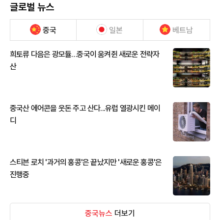
글로벌 뉴스
중국
일본
베트남
희토류 다음은 광모듈…중국이 움켜쥔 새로운 전략자
산
중국산 에어콘을 웃돈 주고 산다...유럽 열광시킨 메이
디
스티븐 로치 '과거의 홍콩'은 끝났지만 '새로운 홍콩'은
진행중
중국뉴스
더보기