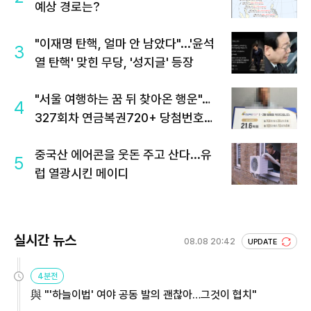
예상 경로는?
"이재명 탄핵, 얼마 안 남았다"...'윤석
3
열 탄핵' 맞힌 무당, '성지글' 등장
"서울 여행하는 꿈 뒤 찾아온 행운"…
4
327회차 연금복권720+ 당첨번호조
회 주목
중국산 에어콘을 웃돈 주고 산다...유
5
럽 열광시킨 메이디
실시간 뉴스
08.08 20:42
UPDATE
4분전
與 "'하늘이법' 여야 공동 발의 괜찮아…그것이 협치"