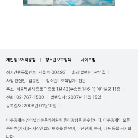
Unmute
개인정보처리방침
청소년보호정책
사이트맵
정기간행등록번호 : 서울 아 00493
회장·발행인 : 곽영길
사장·편집인 : 임규진
청소년보호책임자 : 전운
주소 : 서울특별시 종로구 종로 1길 42(수송동 146-1) 이마빌딩 11층
전화 : 02-767-1500
발행일자 : 2007년 11월 15일
등록일자 : 2008년 01월10일
아주경제는 인터넷신문윤리위원회 윤리강령을 준수합니다. 아주경제의 모든
콘텐츠(기사)는 저작권법의 보호를 받으며, 무단전재, 복사, 배포 등을 금지합
니다.