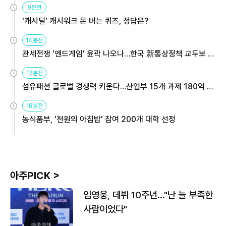
9분전
'캐시딜' 캐시워크 돈 버는 퀴즈, 정답은?
14분전
관세전쟁 '엔드게임' 윤곽 나오나…한국 新통상정책 교두보 활
용해야
17분전
섬유패션 글로벌 경쟁력 키운다…산업부 15개 과제 180억 지
원
18분전
농식품부, '천원의 아침밥' 참여 200개 대학 선정
아주PICK >
임영웅, 데뷔 10주년…"난 늘 부족한
사람이었다"