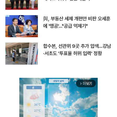
與, 부동산 세제 개편안 비판 오세훈
에 '맹공'…"공급 억제기"
합수본, 선관위 9곳 추가 압색…강남
·서초도 '투표율 허위 입력' 정황
더보기
arrow_forward_ios