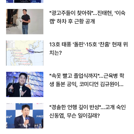
"광고주들이 찾아줘"…진태현, '이숙
캠' 하차 후 근황 공개
13호 태풍 '돌핀'·15호 '찬홈' 현재 위
치는?
"속옷 빨고 졸업식까지"…근육병 학
생 돌본 공익, 코미디언 김규원이었
다
"경솔한 언행 깊이 반성"…고개 숙인
신동엽, 무슨 일이길래?