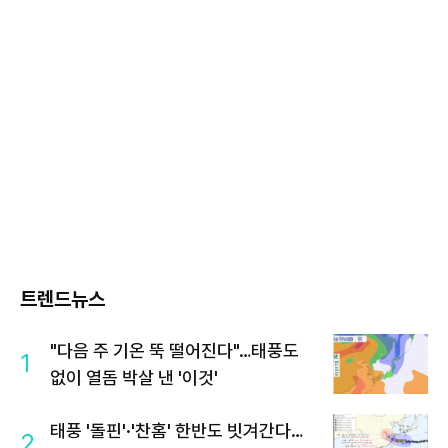
트렌드뉴스
"다음 주 기온 뚝 떨어진다"…태풍도
1
없이 열돔 박살 낸 '이것'
태풍 '돌핀'·'찬홈' 한반도 빗겨간다…
2