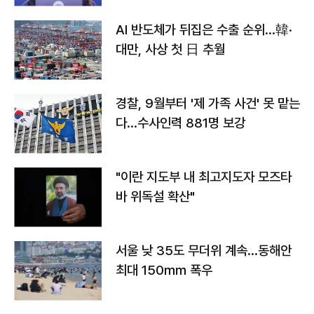
AI 반도체가 뒤집은 수출 순위…韓·
대만, 사상 첫 日 추월
경찰, 9월부터 '제 가족 사건' 못 맡는
다…수사인력 881명 보강
"이란 지도부 내 최고지도자 모즈타
바 위독설 확산"
서울 낮 35도 무더위 계속…동해안
최대 150㎜ 폭우