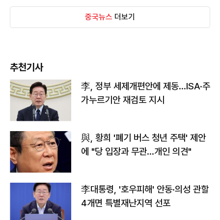
중국뉴스
더보기
추천기사
李, 정부 세제개편안에 제동…ISA·주
가누르기안 재검토 지시
與, 황희 '폐기 버스 청년 주택' 제안
에 "당 입장과 무관…개인 의견"
李대통령, '호우피해' 안동·의성 관할
4개면 특별재난지역 선포