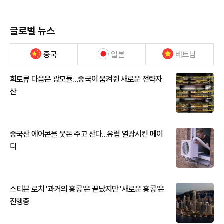
글로벌 뉴스
중국
일본
베트남
희토류 다음은 광모듈…중국이 움켜쥔 새로운 전략자
산
중국산 에어콘을 웃돈 주고 산다...유럽 열광시킨 메이
디
스티븐 로치 '과거의 홍콩'은 끝났지만 '새로운 홍콩'은
진행중