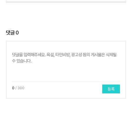
댓글
0
0
/ 300
등록