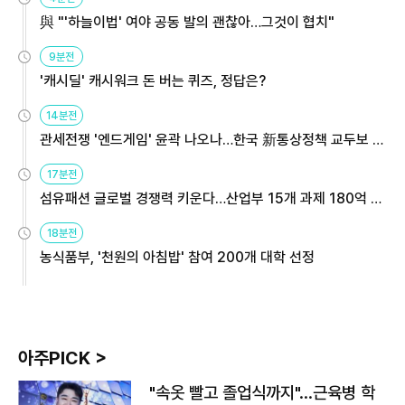
與 "'하늘이법' 여야 공동 발의 괜찮아…그것이 협치"
9분전
'캐시딜' 캐시워크 돈 버는 퀴즈, 정답은?
14분전
관세전쟁 '엔드게임' 윤곽 나오나…한국 新통상정책 교두보 활
용해야
17분전
섬유패션 글로벌 경쟁력 키운다…산업부 15개 과제 180억 지
원
18분전
농식품부, '천원의 아침밥' 참여 200개 대학 선정
아주PICK >
"속옷 빨고 졸업식까지"…근육병 학