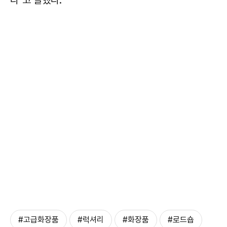
#고급화장품
#럭셔리
#화장품
#로드숍