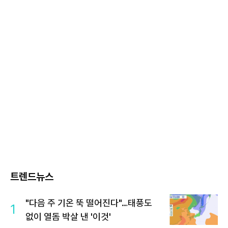
트렌드뉴스
"다음 주 기온 뚝 떨어진다"…태풍도
1
없이 열돔 박살 낸 '이것'