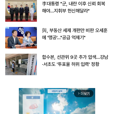
李대통령 "군, 내란 이후 신뢰 회복
해야…지휘부 헌신해달라"
與, 부동산 세제 개편안 비판 오세훈
에 '맹공'…"공급 억제기"
합수본, 선관위 9곳 추가 압색…강남
·서초도 '투표율 허위 입력' 정황
더보기
arrow_forward_ios