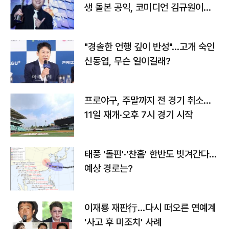
생 돌본 공익, 코미디언 김규원이었
다
"경솔한 언행 깊이 반성"…고개 숙인
신동엽, 무슨 일이길래?
프로야구, 주말까지 전 경기 취소…
11일 재개·오후 7시 경기 시작
태풍 '돌핀'·'찬홈' 한반도 빗겨간다…
예상 경로는?
이재룡 재판行…다시 떠오른 연예계
'사고 후 미조치' 사례