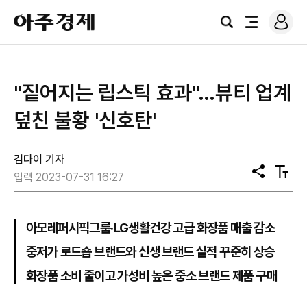
로
아
그
검
전
주
인
색
체
경
메
제
뉴
"짙어지는 립스틱 효과"…뷰티 업계
덮친 불황 '신호탄'
김다이 기자
공
텍
입력 2023-07-31 16:27
유
스
트
크
기
아모레퍼시픽그룹·LG생활건강 고급 화장품 매출 감소
중저가 로드숍 브랜드와 신생 브랜드 실적 꾸준히 상승
화장품 소비 줄이고 가성비 높은 중소 브랜드 제품 구매