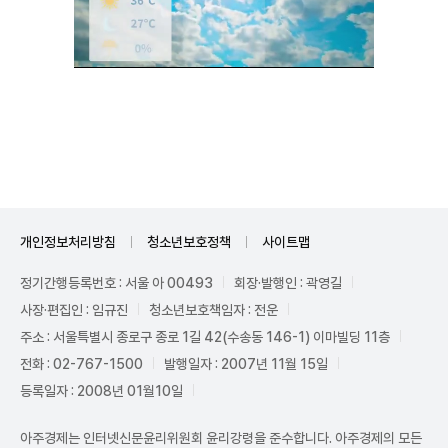
Unmute
개인정보처리방침
청소년보호정책
사이트맵
정기간행등록번호 : 서울 아 00493
회장·발행인 : 곽영길
사장·편집인 : 임규진
청소년보호책임자 : 전운
주소 : 서울특별시 종로구 종로 1길 42(수송동 146-1) 이마빌딩 11층
전화 : 02-767-1500
발행일자 : 2007년 11월 15일
등록일자 : 2008년 01월10일
아주경제는 인터넷신문윤리위원회 윤리강령을 준수합니다. 아주경제의 모든