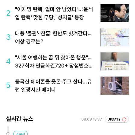
"이재명 탄핵, 얼마 안 남았다"...'윤석
2
열 탄핵' 맞힌 무당, '성지글' 등장
태풍 '돌핀'·'찬홈' 한반도 빗겨간다…
3
예상 경로는?
"서울 여행하는 꿈 뒤 찾아온 행운"…
4
327회차 연금복권720+ 당첨번호조
회 주목
중국산 에어콘을 웃돈 주고 산다...유
5
럽 열광시킨 메이디
실시간 뉴스
08.08 18:37
UPDATE
4분전