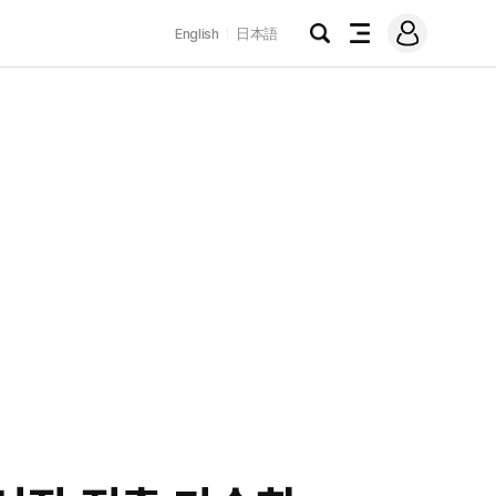
로
English
日本語
그
검
전
인
색
체
메
뉴