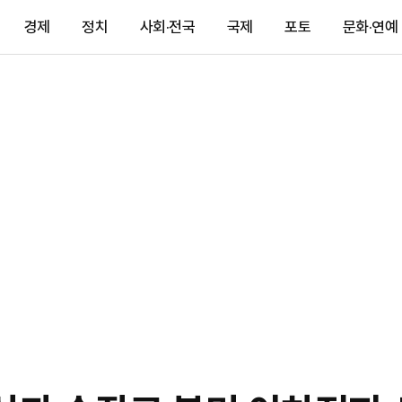
경제
정치
사회·전국
국제
포토
문화·연예