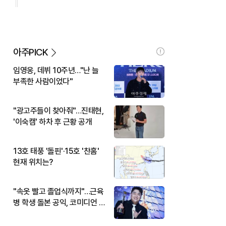
아주PICK
임영웅, 데뷔 10주년…"난 늘
부족한 사람이었다"
"광고주들이 찾아줘"…진태현,
'이숙캠' 하차 후 근황 공개
13호 태풍 '돌핀'·15호 '찬홈'
현재 위치는?
"속옷 빨고 졸업식까지"…근육
병 학생 돌본 공익, 코미디언 김
규원이었다