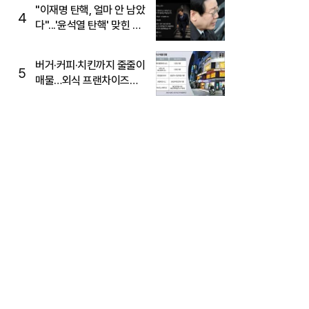
주목
"이재명 탄핵, 얼마 안 남았
4
다"...'윤석열 탄핵' 맞힌 무
당, '성지글' 등장
버거·커피·치킨까지 줄줄이
5
매물…외식 프랜차이즈
M&A '활기'