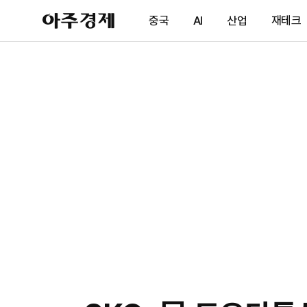
아
중국
AI
산업
재테크
주
경
제