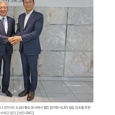
확
대
현 나고야시의 도요타통상 본사에서 열린 합작회사(JV) 설립 검토를 위한
하고 있다. [사진=SKC]