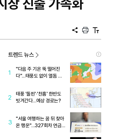
 시장 진출 가속화
공
프
텍
유
린
스
트
트
크
기
트렌드 뉴스
"다음 주 기온 뚝 떨어진
1
다"…태풍도 없이 열돔 박
살 낸 '이것'
태풍 '돌핀'·'찬홈' 한반도
2
빗겨간다…예상 경로는?
"서울 여행하는 꿈 뒤 찾아
3
온 행운"…327회차 연금
복권720+ 당첨번호조회