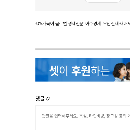
©'5개국어 글로벌 경제신문' 아주경제. 무단전재·재배
댓글
0