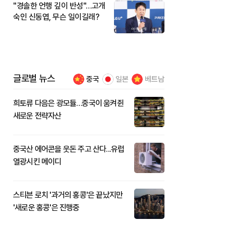
"경솔한 언행 깊이 반성"…고개
숙인 신동엽, 무슨 일이길래?
글로벌 뉴스
중국
일본
베트남
희토류 다음은 광모듈…중국이 움켜쥔
새로운 전략자산
중국산 에어콘을 웃돈 주고 산다...유럽
열광시킨 메이디
스티븐 로치 '과거의 홍콩'은 끝났지만
'새로운 홍콩'은 진행중