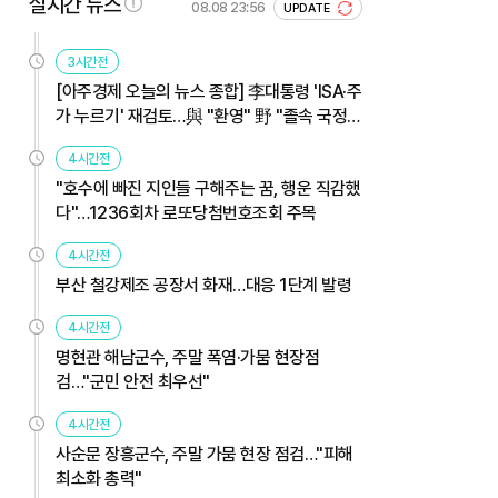
실시간 뉴스
08.08 23:56
UPDATE
3시간전
[아주경제 오늘의 뉴스 종합] 李대통령 'ISA·주
가 누르기' 재검토…與 "환영" 野 "졸속 국정"
外
4시간전
"호수에 빠진 지인들 구해주는 꿈, 행운 직감했
다"…1236회차 로또당첨번호조회 주목
4시간전
부산 철강제조 공장서 화재…대응 1단계 발령
4시간전
명현관 해남군수, 주말 폭염·가뭄 현장점
검…"군민 안전 최우선"
4시간전
사순문 장흥군수, 주말 가뭄 현장 점검…"피해
최소화 총력"