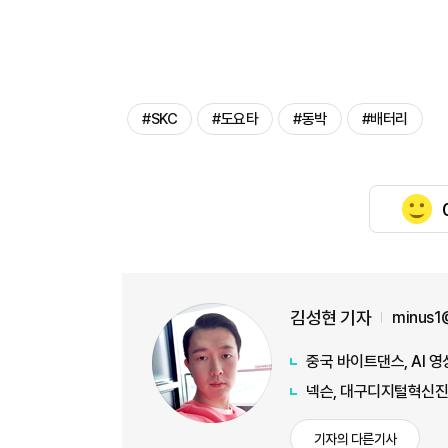
#SKC
#도요타
#동박
#배터리
김성현 기자
minus1
중국 바이트댄스, AI 영
넥슨, 대구디지털혁신진
기자의 다른기사