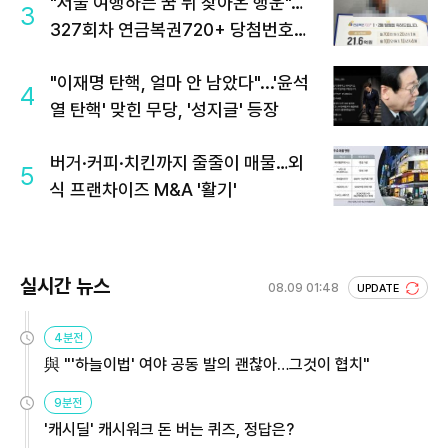
"서울 여행하는 꿈 뒤 찾아온 행운"…
3
327회차 연금복권720+ 당첨번호조
회 주목
"이재명 탄핵, 얼마 안 남았다"...'윤석
4
열 탄핵' 맞힌 무당, '성지글' 등장
버거·커피·치킨까지 줄줄이 매물…외
5
식 프랜차이즈 M&A '활기'
실시간 뉴스
08.09 01:48
UPDATE
4분전
與 "'하늘이법' 여야 공동 발의 괜찮아…그것이 협치"
9분전
'캐시딜' 캐시워크 돈 버는 퀴즈, 정답은?