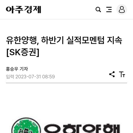
로
아
그
검
전
주
인
색
체
경
메
제
뉴
유한양행, 하반기 실적모멘텀 지속
[SK증권]
홍승우 기자
공
텍
입력 2023-07-31 08:59
유
스
트
크
기