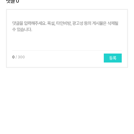
댓글
0
0
/ 300
등록