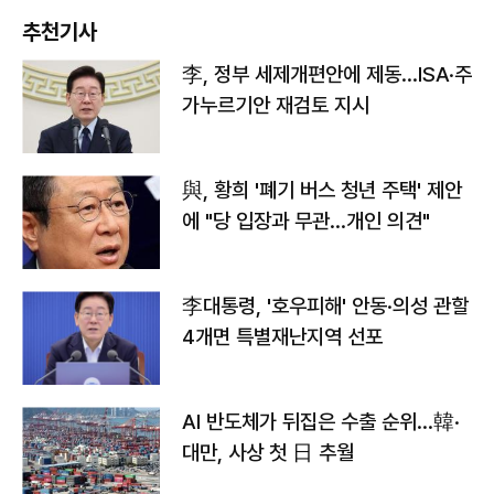
추천기사
李, 정부 세제개편안에 제동…ISA·주
가누르기안 재검토 지시
與, 황희 '폐기 버스 청년 주택' 제안
에 "당 입장과 무관…개인 의견"
李대통령, '호우피해' 안동·의성 관할
4개면 특별재난지역 선포
AI 반도체가 뒤집은 수출 순위…韓·
대만, 사상 첫 日 추월