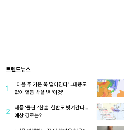
트렌드뉴스
"다음 주 기온 뚝 떨어진다"…태풍도
1
없이 열돔 박살 낸 '이것'
태풍 '돌핀'·'찬홈' 한반도 빗겨간다…
2
예상 경로는?