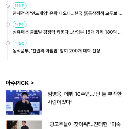
14분전
관세전쟁 '엔드게임' 윤곽 나오나…한국 新통상정책 교두보 활
용해야
17분전
섬유패션 글로벌 경쟁력 키운다…산업부 15개 과제 180억 지
원
18분전
농식품부, '천원의 아침밥' 참여 200개 대학 선정
아주PICK >
임영웅, 데뷔 10주년…"난 늘 부족한
사람이었다"
"광고주들이 찾아줘"…진태현, '이숙