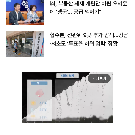
與, 부동산 세제 개편안 비판 오세훈
에 '맹공'…"공급 억제기"
합수본, 선관위 9곳 추가 압색…강남
·서초도 '투표율 허위 입력' 정황
더보기
arrow_forward_ios