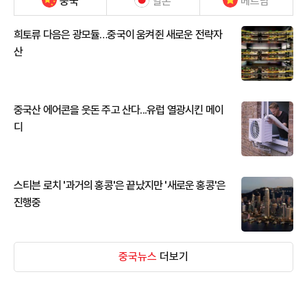
중국
일본
베트남
희토류 다음은 광모듈…중국이 움켜쥔 새로운 전략자
산
중국산 에어콘을 웃돈 주고 산다...유럽 열광시킨 메이
디
스티븐 로치 '과거의 홍콩'은 끝났지만 '새로운 홍콩'은
진행중
중국뉴스
더보기