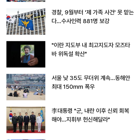
경찰, 9월부터 '제 가족 사건' 못 맡는
다…수사인력 881명 보강
"이란 지도부 내 최고지도자 모즈타
바 위독설 확산"
서울 낮 35도 무더위 계속…동해안
최대 150㎜ 폭우
李대통령 "군, 내란 이후 신뢰 회복
해야…지휘부 헌신해달라"