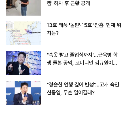
캠' 하차 후 근황 공개
13호 태풍 '돌핀'·15호 '찬홈' 현재 위
치는?
"속옷 빨고 졸업식까지"…근육병 학
생 돌본 공익, 코미디언 김규원이었
다
"경솔한 언행 깊이 반성"…고개 숙인
신동엽, 무슨 일이길래?