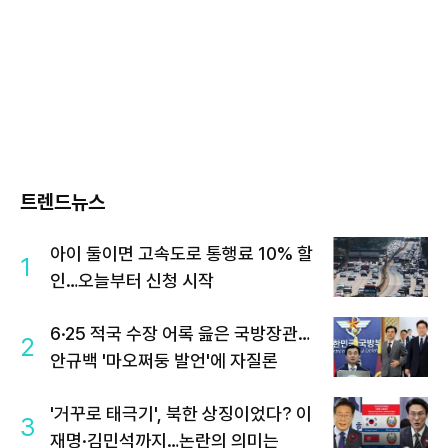
트렌드뉴스
아이 둘이면 고속도로 통행료 10% 할
1
인…오늘부터 신청 시작
6·25 적국 수장 어록 읊은 국방장관…
2
안규백 '마오쩌둥 발언'에 자질론
'거꾸로 태극기', 북한 상징이었다? 이
3
재명·김민석까지…논란의 의미는