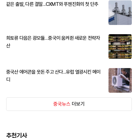
같은 출발, 다른 결말...CXMT와 푸젠진화의 첫 단추
희토류 다음은 광모듈…중국이 움켜쥔 새로운 전략자
산
중국산 에어콘을 웃돈 주고 산다...유럽 열광시킨 메이
디
중국뉴스
더보기
추천기사