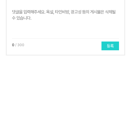
0
/ 300
등록