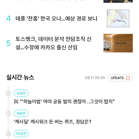
4
태풍 '찬홈' 한국 오나…예상 경로 보니
토스뱅크, 데이터 분석 전담조직 신
5
설…수장에 카카오 출신 선임
실시간 뉴스
08.11 00:35
UPDATE
4분전
與 "'하늘이법' 여야 공동 발의 괜찮아…그것이 협치"
9분전
'캐시딜' 캐시워크 돈 버는 퀴즈, 정답은?
14분전