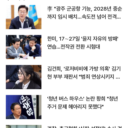
李 "광주 군공항 기능, 2028년 중순
까지 임시 배치…속도전 넘어 전격
전"
한미, 17∼27일 '을지 자유의 방패'
연습…전작권 전환 시험대
김건희, '로저비비에 가방 의혹' 김기
현 부부 재판서 "범죄 연상시키지 말
라"
'청년 버스 하우스' 논란 황희 "청년
주거 문제 헤아리지 못했다"