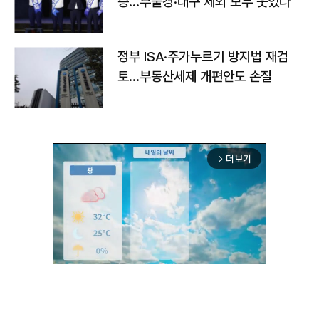
승…부울경·대구 제외 모두 웃었다
정부 ISA·주가누르기 방지법 재검
토…부동산세제 개편안도 손질
더보기
arrow_forward_ios
Unmute