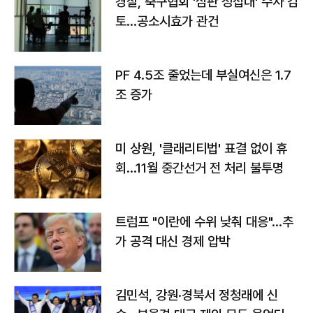
경찰, 축구협회 '심판 성접대' 수사 검
토…공소시효가 관건
PF 4.5조 줄었는데 부실여신은 1.7
조 증가
미 상원, '클래리티법' 표결 없이 휴
회…11월 중간선거 전 처리 불투명
트럼프 "이란에 수위 낮춰 대응"…추
가 공격 대신 경제 압박
김민석, 강원·경북서 정청래에 신