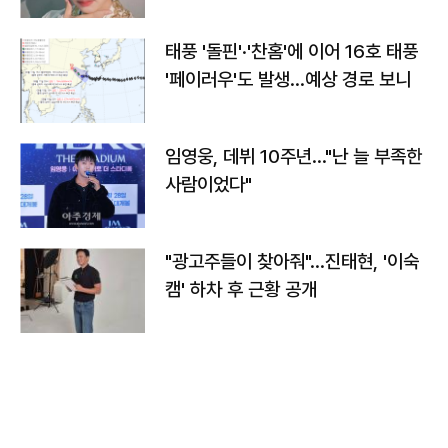
태풍 '돌핀'·'찬홈'에 이어 16호 태풍
'페이러우'도 발생…예상 경로 보니
임영웅, 데뷔 10주년…"난 늘 부족한
사람이었다"
"광고주들이 찾아줘"…진태현, '이숙
캠' 하차 후 근황 공개