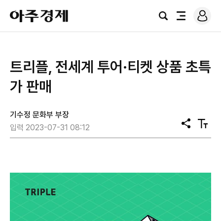
로
아
그
검
전
주
인
색
체
경
메
제
뉴
트리플, 전세계 투어·티켓 상품 초특
가 판매
기수정 문화부 부장
공
텍
입력 2023-07-31 08:12
유
스
트
크
기