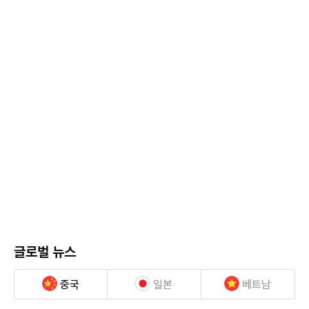
글로벌 뉴스
중국
일본
베트남