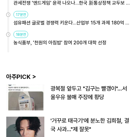
관세전쟁 '엔드게임' 윤곽 나오나…한국 新통상정책 교두보 활
용해야
17분전
섬유패션 글로벌 경쟁력 키운다…산업부 15개 과제 180억 지
원
18분전
농식품부, '천원의 아침밥' 참여 200개 대학 선정
아주PICK >
광복절 앞두고 "김구는 빨갱이"…서
울우유 불매 주장에 황당
'거꾸로 태극기'에 분노한 김희철, 결
국 사과…"제 잘못"