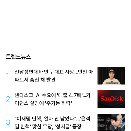
트렌드뉴스
신남성연대 배인규 대표 사망…인천 아
1
파트서 숨진 채 발견
샌디스크, AI 수요에 '매출 4.7배'…가
2
이던스 실망에 '주가는 하락'
"이재명 탄핵, 얼마 안 남았다"...'윤석
3
열 탄핵' 맞힌 무당, '성지글' 등장