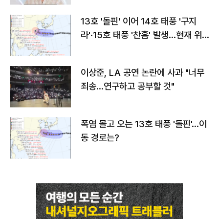
13호 '돌핀' 이어 14호 태풍 '구지
라'·15호 태풍 '찬홈' 발생…현재 위
치와 이동경로는?
이상준, LA 공연 논란에 사과 "너무
죄송…연구하고 공부할 것"
폭염 몰고 오는 13호 태풍 '돌핀'…이
동 경로는?