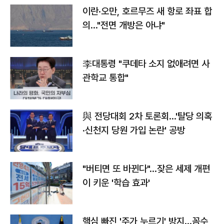
이란·오만, 호르무즈 새 항로 좌표 합
의…"전면 개방은 아냐"
李대통령 "쿠데타 소지 없애려면 사
관학교 통합"
與 전당대회 2차 토론회…'탈당 의혹
·신천지 당원 가입 논란' 공방
"버티면 또 바뀐다"…잦은 세제 개편
이 키운 '학습 효과'
핵심 빠진 '주가 누르기' 방지…꼼수