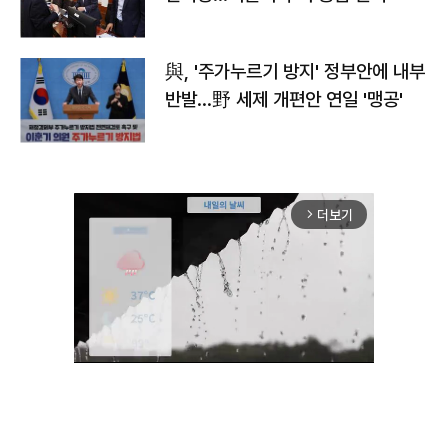
與, '주가누르기 방지' 정부안에 내부
반발…野 세제 개편안 연일 '맹공'
더보기
arrow_forward_ios
Unmute