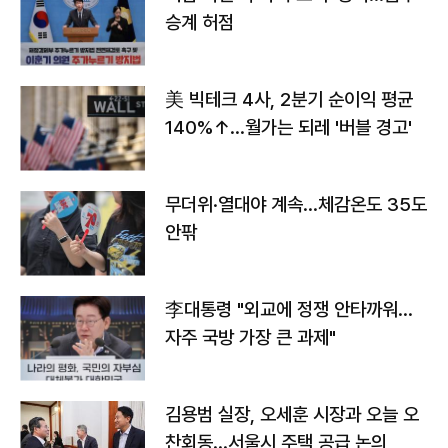
승계 허점
美 빅테크 4사, 2분기 순이익 평균
140%↑…월가는 되레 '버블 경고'
무더위·열대야 계속…체감온도 35도
안팎
李대통령 "외교에 정쟁 안타까워…
자주 국방 가장 큰 과제"
김용범 실장, 오세훈 시장과 오늘 오
찬회동...서울시 주택 공급 논의