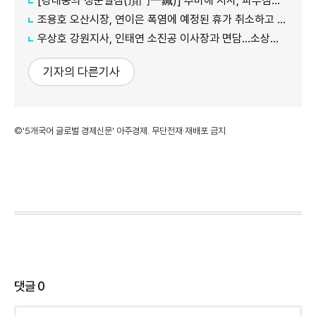
[강대웅의 정문일침(頂門一鍼)] 추미애 지사, 파부침주(破釜沈舟) 심경으로 '경기도 재정 비상' 극복 나섰다
조용호 오산시장, 연이은 폭염에 예정된 휴가 취소하고 시민 안전 챙겨
우상호 강원지사, 인태연 소진공 이사장과 면담...소상공인·전통시장 지원 협력체계 구축
기자의 다른기사
©'5개국어 글로벌 경제신문' 아주경제. 무단전재·재배포 금지
댓글
0