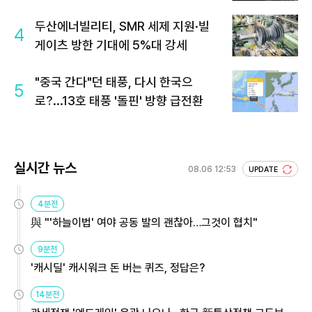
두산에너빌리티, SMR 세제 지원·빌
4
게이츠 방한 기대에 5%대 강세
"중국 간다"던 태풍, 다시 한국으
5
로?...13호 태풍 '돌핀' 방향 급전환
실시간 뉴스
08.06 12:53
UPDATE
4분전
與 "'하늘이법' 여야 공동 발의 괜찮아…그것이 협치"
9분전
'캐시딜' 캐시워크 돈 버는 퀴즈, 정답은?
14분전