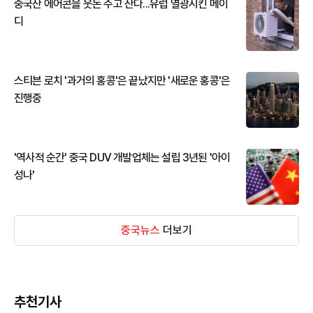
중국산 에어콘을 웃돈 주고 산다...유럽 열광시킨 메이
디
스티븐 로치 '과거의 홍콩'은 끝났지만 '새로운 홍콩'은
진행중
'역사적 순간' 중국 DUV 개발업체는 설립 3년된 '아이
성나'
중국뉴스
더보기
추천기사