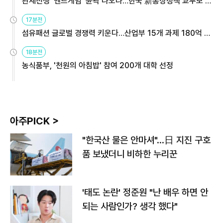
관세전쟁 '엔드게임' 윤곽 나오나…한국 新통상정책 교두보 활
용해야
17분전
섬유패션 글로벌 경쟁력 키운다…산업부 15개 과제 180억 지
원
18분전
농식품부, '천원의 아침밥' 참여 200개 대학 선정
아주PICK >
"한국산 물은 안마셔"…日 지진 구호
품 보냈더니 비하한 누리꾼
'태도 논란' 정준원 "난 배우 하면 안
되는 사람인가? 생각 했다"