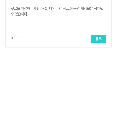
0
/ 300
등록