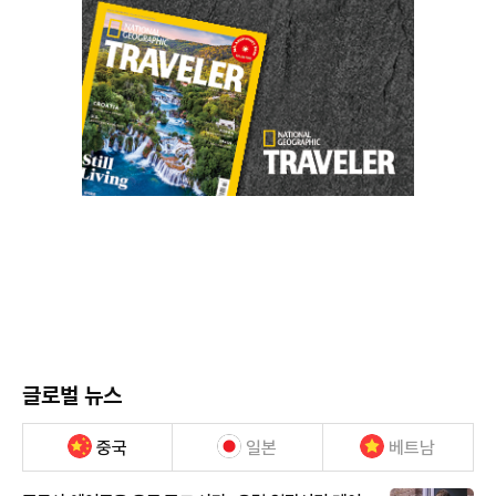
글로벌 뉴스
중국
일본
베트남