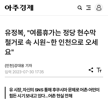
로
아
그
검
전
주
인
색
체
경
메
제
뉴
유정복, "여름휴가는 정당 현수막
철거로 속 시원~한 인천으로 오세
요"
(인천)강대웅 기자
공
텍
입력 2023-07-30 17:35
유
스
트
크
기
유 시장, 자신의 SNS 통해 후쿠시마 문제로 어촌·어민이
힘든 시기 보내고 있다...어촌 현실 전해