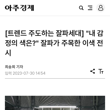
로
아
그
검
전
주
인
색
체
경
메
제
뉴
[트렌드 주도하는 잘파세대] "내 감
정의 색은?" 잘파가 주목한 이색 전
시
최송희 기자
공
텍
입력 2023-07-30 14:54
유
스
트
크
기