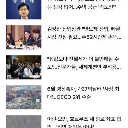
는 생각 없어…주택 공급 '속도전'"
김정관 산업장관 "반도체 산업, 빠른
시장 선점 필요…주52시간제 손봐
야"
"집값보다 전월세가 더 불안해질 수
도"…전문가들, 세제개편안 부작용
우려
6월 경상흑자, 497억달러 '사상 최
대'…OECD 2위 수준
이란·오만, 호르무즈 새 항로 좌표 합
의…"전면 개방은 아냐"