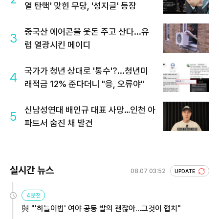
열 탄핵' 맞힌 무당, '성지글' 등장
중국산 에어콘을 웃돈 주고 산다...유
3
럽 열광시킨 메이디
국가가 청년 상대로 '통수'?...청년미
4
래적금 12% 준다더니 "응, 오류야"
신남성연대 배인규 대표 사망…인천 아
5
파트서 숨진 채 발견
실시간 뉴스
08.07 03:52
UPDATE
4분전
與 "'하늘이법' 여야 공동 발의 괜찮아…그것이 협치"