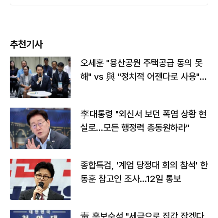
추천기사
오세훈 "용산공원 주택공급 동의 못
해" vs 與 "정치적 어젠다로 사용"
맞불
李대통령 "외신서 보던 폭염 상황 현
실로…모든 행정력 총동원하라"
종합특검, '계엄 당정대 회의 참석' 한
동훈 참고인 조사...12일 통보
靑 홍보수석 "세금으로 집값 잡겠다