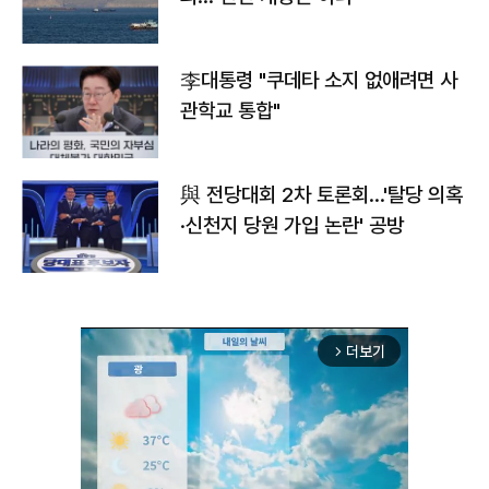
李대통령 "쿠데타 소지 없애려면 사
관학교 통합"
與 전당대회 2차 토론회…'탈당 의혹
·신천지 당원 가입 논란' 공방
더보기
arrow_forward_ios