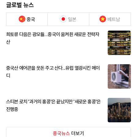
글로벌 뉴스
중국
일본
베트남
희토류 다음은 광모듈…중국이 움켜쥔 새로운 전략자
산
중국산 에어콘을 웃돈 주고 산다...유럽 열광시킨 메이
디
스티븐 로치 '과거의 홍콩'은 끝났지만 '새로운 홍콩'은
진행중
중국뉴스
더보기