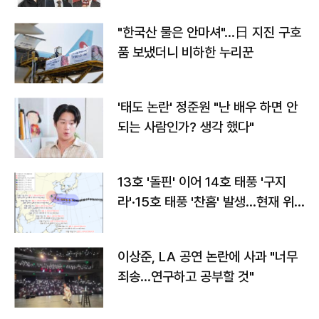
"한국산 물은 안마셔"…日 지진 구호
품 보냈더니 비하한 누리꾼
'태도 논란' 정준원 "난 배우 하면 안
되는 사람인가? 생각 했다"
13호 '돌핀' 이어 14호 태풍 '구지
라'·15호 태풍 '찬홈' 발생…현재 위
치와 이동경로는?
이상준, LA 공연 논란에 사과 "너무
죄송…연구하고 공부할 것"