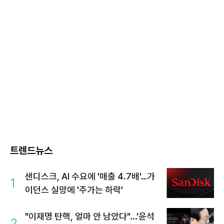
트렌드뉴스
샌디스크, AI 수요에 '매출 4.7배'…가
1
이던스 실망에 '주가는 하락'
"이재명 탄핵, 얼마 안 남았다"...'윤석
2