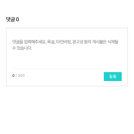
댓글
0
0
/ 300
등록