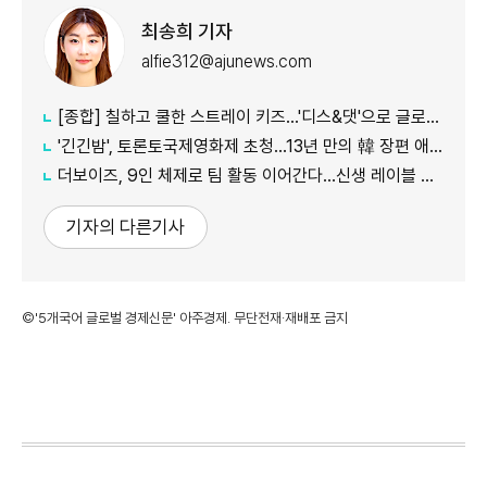
최송희 기자
alfie312@ajunews.com
[종합] 칠하고 쿨한 스트레이 키즈…'디스&댓'으로 글로벌 질주
'긴긴밤', 토론토국제영화제 초청…13년 만의 韓 장편 애니
더보이즈, 9인 체제로 팀 활동 이어간다…신생 레이블 계약 완료
기자의 다른기사
©'5개국어 글로벌 경제신문' 아주경제. 무단전재·재배포 금지