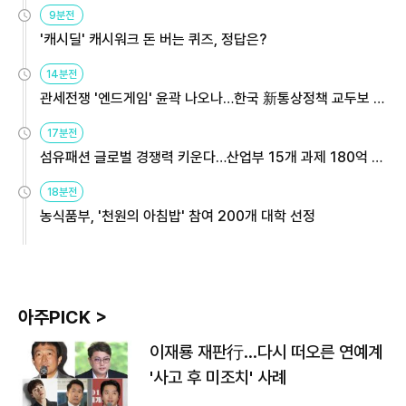
9분전
'캐시딜' 캐시워크 돈 버는 퀴즈, 정답은?
14분전
관세전쟁 '엔드게임' 윤곽 나오나…한국 新통상정책 교두보 활
용해야
17분전
섬유패션 글로벌 경쟁력 키운다…산업부 15개 과제 180억 지
원
18분전
농식품부, '천원의 아침밥' 참여 200개 대학 선정
아주PICK >
이재룡 재판行…다시 떠오른 연예계
'사고 후 미조치' 사례