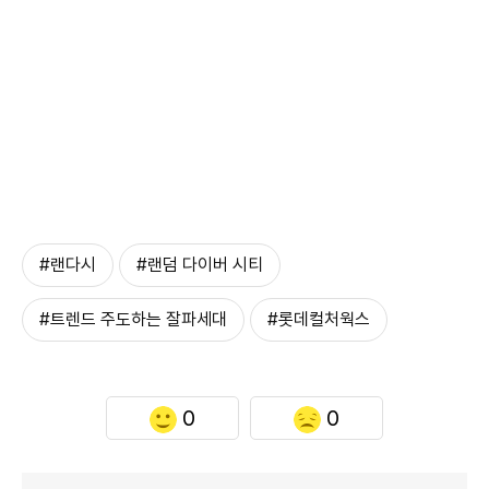
#랜다시
#랜덤 다이버 시티
#트렌드 주도하는 잘파세대
#롯데컬처웍스
0
0