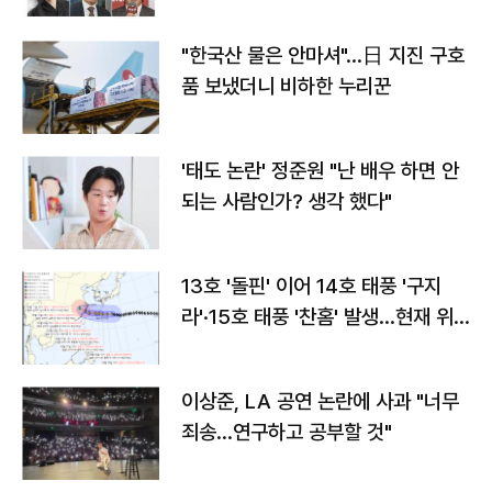
"한국산 물은 안마셔"…日 지진 구호
품 보냈더니 비하한 누리꾼
'태도 논란' 정준원 "난 배우 하면 안
되는 사람인가? 생각 했다"
13호 '돌핀' 이어 14호 태풍 '구지
라'·15호 태풍 '찬홈' 발생…현재 위
치와 이동경로는?
이상준, LA 공연 논란에 사과 "너무
죄송…연구하고 공부할 것"