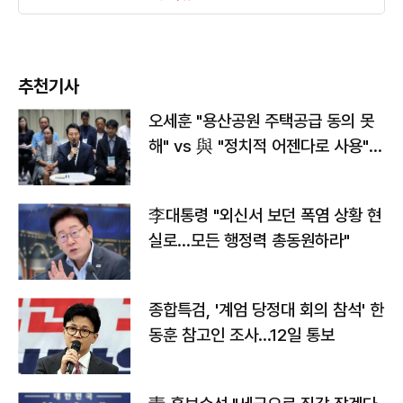
추천기사
오세훈 "용산공원 주택공급 동의 못
해" vs 與 "정치적 어젠다로 사용"
맞불
李대통령 "외신서 보던 폭염 상황 현
실로…모든 행정력 총동원하라"
종합특검, '계엄 당정대 회의 참석' 한
동훈 참고인 조사...12일 통보