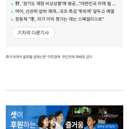
野, '경기도 재정 비상상황'에 맹공…"대한민국 미래 될 수도"
여야, 선관위 압박 재개…국조·특검 '투트랙' 앞두고 예열
장동혁 "李, 자기 이익 챙기는 데는 스페셜리스트"
기자의 다른기사
©'5개국어 글로벌 경제신문' 아주경제. 무단전재·재배포 금지