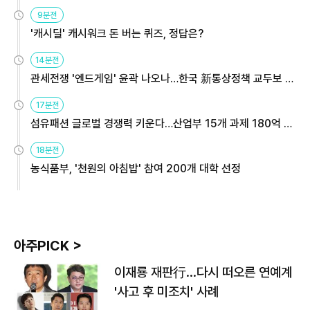
9분전
'캐시딜' 캐시워크 돈 버는 퀴즈, 정답은?
14분전
관세전쟁 '엔드게임' 윤곽 나오나…한국 新통상정책 교두보 활
용해야
17분전
섬유패션 글로벌 경쟁력 키운다…산업부 15개 과제 180억 지
원
18분전
농식품부, '천원의 아침밥' 참여 200개 대학 선정
아주PICK >
이재룡 재판行…다시 떠오른 연예계
'사고 후 미조치' 사례