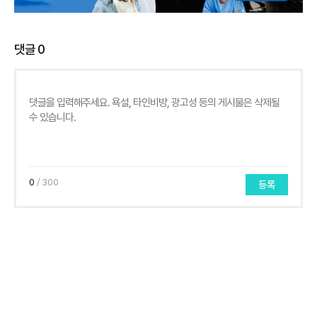
댓글
0
0
/ 300
등록