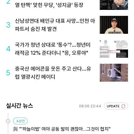
2
열 탄핵' 맞힌 무당, '성지글' 등장
신남성연대 배인규 대표 사망…인천 아
3
파트서 숨진 채 발견
국가가 청년 상대로 '통수'?...청년미
4
래적금 12% 준다더니 "응, 오류야"
중국산 에어콘을 웃돈 주고 산다...유
5
럽 열광시킨 메이디
실시간 뉴스
08.06 22:44
UPDATE
4분전
與 "'하늘이법' 여야 공동 발의 괜찮아…그것이 협치"