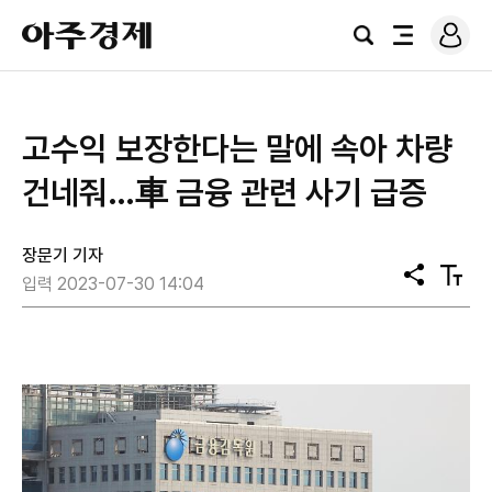
로
아
그
검
전
주
인
색
체
경
메
제
뉴
​고수익 보장한다는 말에 속아 차량
건네줘…車 금융 관련 사기 급증
장문기 기자
공
텍
입력 2023-07-30 14:04
유
스
트
크
기