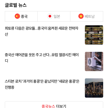
글로벌 뉴스
중국
일본
베트남
희토류 다음은 광모듈…중국이 움켜쥔 새로운 전략자
산
중국산 에어콘을 웃돈 주고 산다...유럽 열광시킨 메이
디
스티븐 로치 '과거의 홍콩'은 끝났지만 '새로운 홍콩'은
진행중
중국뉴스
더보기