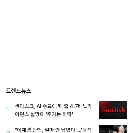
트렌드뉴스
샌디스크, AI 수요에 '매출 4.7배'…가
1
이던스 실망에 '주가는 하락'
"이재명 탄핵, 얼마 안 남았다"...'윤석