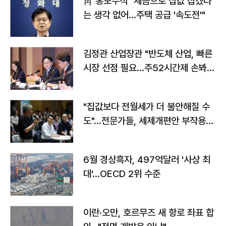
靑 홍보수석 "세금으로 집값 잡겠다
는 생각 없어…주택 공급 '속도전'"
김정관 산업장관 "반도체 산업, 빠른
시장 선점 필요…주52시간제 손봐
야"
"집값보다 전월세가 더 불안해질 수
도"…전문가들, 세제개편안 부작용
우려
6월 경상흑자, 497억달러 '사상 최
대'…OECD 2위 수준
이란·오만, 호르무즈 새 항로 좌표 합