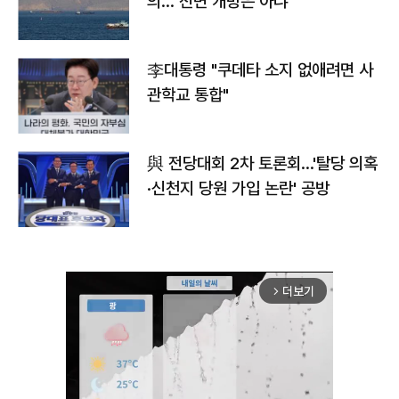
의…"전면 개방은 아냐"
李대통령 "쿠데타 소지 없애려면 사
관학교 통합"
與 전당대회 2차 토론회…'탈당 의혹
·신천지 당원 가입 논란' 공방
더보기
arrow_forward_ios