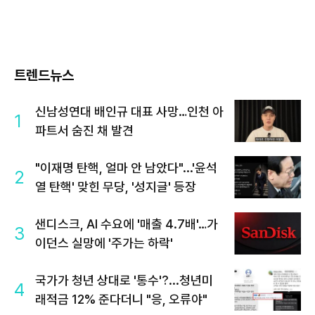
트렌드뉴스
신남성연대 배인규 대표 사망…인천 아
1
파트서 숨진 채 발견
"이재명 탄핵, 얼마 안 남았다"...'윤석
2
열 탄핵' 맞힌 무당, '성지글' 등장
샌디스크, AI 수요에 '매출 4.7배'…가
3
이던스 실망에 '주가는 하락'
국가가 청년 상대로 '통수'?...청년미
4
래적금 12% 준다더니 "응, 오류야"