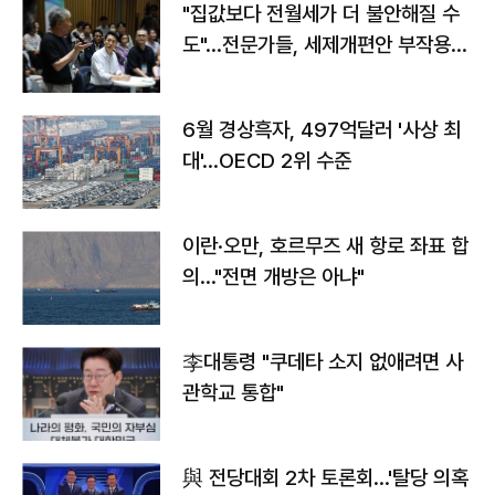
"집값보다 전월세가 더 불안해질 수
도"…전문가들, 세제개편안 부작용
우려
6월 경상흑자, 497억달러 '사상 최
대'…OECD 2위 수준
이란·오만, 호르무즈 새 항로 좌표 합
의…"전면 개방은 아냐"
李대통령 "쿠데타 소지 없애려면 사
관학교 통합"
與 전당대회 2차 토론회…'탈당 의혹