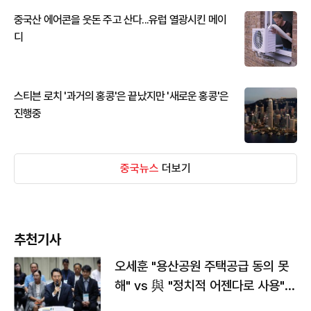
중국산 에어콘을 웃돈 주고 산다...유럽 열광시킨 메이
디
스티븐 로치 '과거의 홍콩'은 끝났지만 '새로운 홍콩'은
진행중
중국뉴스
더보기
추천기사
오세훈 "용산공원 주택공급 동의 못
해" vs 與 "정치적 어젠다로 사용"
맞불