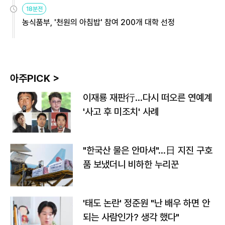
원
18분전
농식품부, '천원의 아침밥' 참여 200개 대학 선정
아주PICK >
이재룡 재판行…다시 떠오른 연예계
'사고 후 미조치' 사례
"한국산 물은 안마셔"…日 지진 구호
품 보냈더니 비하한 누리꾼
'태도 논란' 정준원 "난 배우 하면 안
되는 사람인가? 생각 했다"