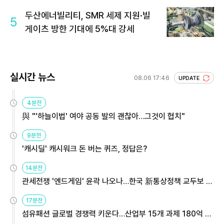
두산에너빌리티, SMR 세제 지원·빌
5
게이츠 방한 기대에 5%대 강세
실시간 뉴스
08.06 17:46
UPDATE
4분전
與 "'하늘이법' 여야 공동 발의 괜찮아…그것이 협치"
9분전
'캐시딜' 캐시워크 돈 버는 퀴즈, 정답은?
14분전
관세전쟁 '엔드게임' 윤곽 나오나…한국 新통상정책 교두보 활
용해야
17분전
섬유패션 글로벌 경쟁력 키운다…산업부 15개 과제 180억 지