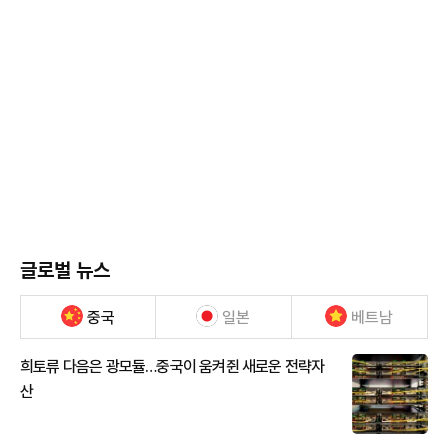
글로벌 뉴스
중국
일본
베트남
희토류 다음은 광모듈…중국이 움켜쥔 새로운 전략자
산