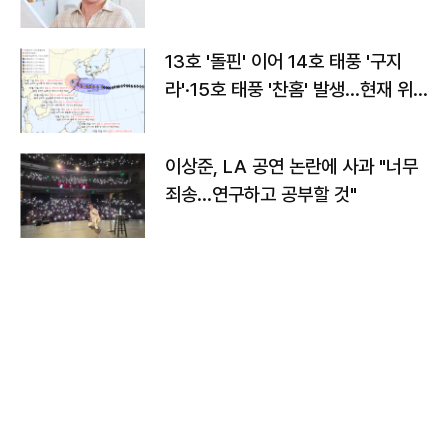
13호 '돌핀' 이어 14호 태풍 '구지
라'·15호 태풍 '찬홈' 발생…현재 위
치와 이동경로는?
이상준, LA 공연 논란에 사과 "너무
죄송…연구하고 공부할 것"