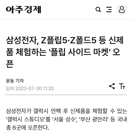
로
아
그
검
전
주
인
색
체
경
메
제
뉴
삼성전자, Z플립5·Z폴드5 등 신제
품 체험하는 '플립 사이드 마켓' 오
픈
윤동 기자
공
텍
입력 2023-07-30 11:33
유
스
트
크
기
삼성전자가 갤럭시 언팩 후 신제품을 체험할 수 있는
'갤럭시 스튜디오'를 '서울 성수', '부산 광안리' 등 국내
총 6곳에 오픈한다.