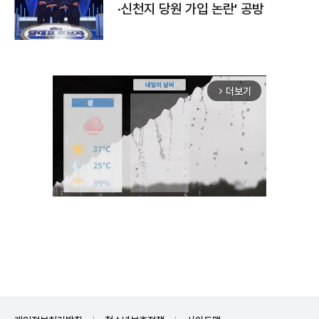
·신천지 당원 가입 논란' 공방
더보기
arrow_forward_ios
Unmute