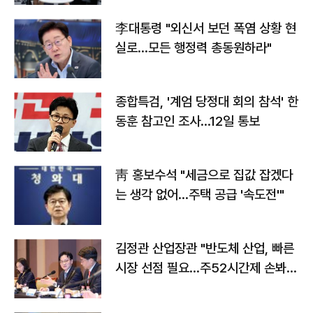
李대통령 "외신서 보던 폭염 상황 현
실로…모든 행정력 총동원하라"
종합특검, '계엄 당정대 회의 참석' 한
동훈 참고인 조사...12일 통보
靑 홍보수석 "세금으로 집값 잡겠다
는 생각 없어…주택 공급 '속도전'"
김정관 산업장관 "반도체 산업, 빠른
시장 선점 필요…주52시간제 손봐
야"