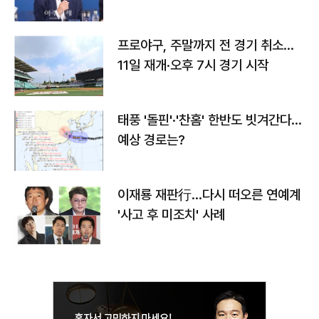
프로야구, 주말까지 전 경기 취소…
11일 재개·오후 7시 경기 시작
태풍 '돌핀'·'찬홈' 한반도 빗겨간다…
예상 경로는?
이재룡 재판行…다시 떠오른 연예계
'사고 후 미조치' 사례