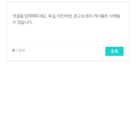
0
/ 300
등록