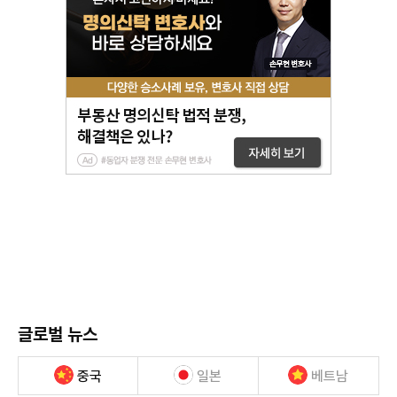
글로벌 뉴스
중국
일본
베트남