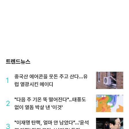
트렌드뉴스
중국산 에어콘을 웃돈 주고 산다...유
1
럽 열광시킨 메이디
"다음 주 기온 뚝 떨어진다"…태풍도
2
없이 열돔 박살 낸 '이것'
"이재명 탄핵, 얼마 안 남았다"...'윤석
3