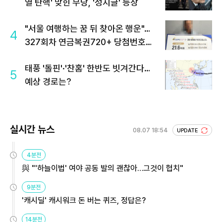
열 탄핵' 맞힌 무당, '성지글' 등장
"서울 여행하는 꿈 뒤 찾아온 행운"…
4
327회차 연금복권720+ 당첨번호조
회 주목
태풍 '돌핀'·'찬홈' 한반도 빗겨간다…
5
예상 경로는?
실시간 뉴스
08.07 18:54
UPDATE
4분전
與 "'하늘이법' 여야 공동 발의 괜찮아…그것이 협치"
9분전
'캐시딜' 캐시워크 돈 버는 퀴즈, 정답은?
14분전