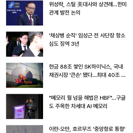
위성락, 스틸 美대사와 상견례…한미
관계 발전 논의
'채상병 순직' 임성근 전 사단장 항소
심도 징역 3년
현금 88조 쌓인 SK하이닉스, 국내
채권시장 '큰손' 됐다…최대 40조 투
자
"메모리 월 넘을 해법은 HBF"…구글
도 주목한 차세대 AI 메모리
이란·오만, 호르무즈 '중앙항로 통항'