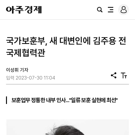
로
아
그
검
전
주
인
색
체
경
메
제
뉴
국가보훈부, 새 대변인에 김주용 전
국제협력관
이성휘 기자
공
텍
입력 2023-07-30 11:04
유
스
트
크
기
보훈업무 정통한 내부 인사..."일류 보훈 실현에 최선"