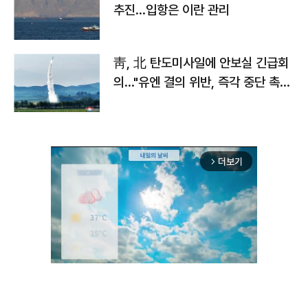
추진…입항은 이란 관리
靑, 北 탄도미사일에 안보실 긴급회
의…"유엔 결의 위반, 즉각 중단 촉
구"
더보기
arrow_forward_ios
Unmute