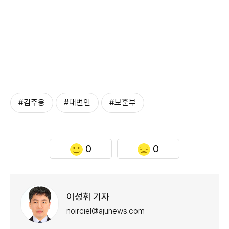
#김주용
#대변인
#보훈부
0
0
이성휘 기자
noirciel@ajunews.com