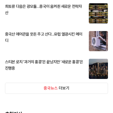
희토류 다음은 광모듈…중국이 움켜쥔 새로운 전략자
산
중국산 에어콘을 웃돈 주고 산다...유럽 열광시킨 메이
디
스티븐 로치 '과거의 홍콩'은 끝났지만 '새로운 홍콩'은
진행중
중국뉴스
더보기