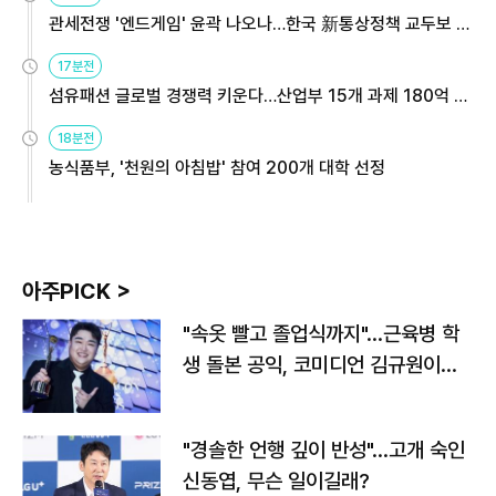
관세전쟁 '엔드게임' 윤곽 나오나…한국 新통상정책 교두보 활
용해야
17분전
섬유패션 글로벌 경쟁력 키운다…산업부 15개 과제 180억 지
원
18분전
농식품부, '천원의 아침밥' 참여 200개 대학 선정
아주PICK >
"속옷 빨고 졸업식까지"…근육병 학
생 돌본 공익, 코미디언 김규원이었
다
"경솔한 언행 깊이 반성"…고개 숙인
신동엽, 무슨 일이길래?