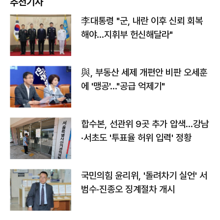
추천기사
李대통령 "군, 내란 이후 신뢰 회복
해야…지휘부 헌신해달라"
與, 부동산 세제 개편안 비판 오세훈
에 '맹공'…"공급 억제기"
합수본, 선관위 9곳 추가 압색…강남
·서초도 '투표율 허위 입력' 정황
국민의힘 윤리위, '돌려차기 실언' 서
범수·진종오 징계절차 개시