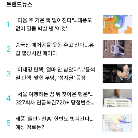
트렌드뉴스
"다음 주 기온 뚝 떨어진다"…태풍도
1
없이 열돔 박살 낸 '이것'
중국산 에어콘을 웃돈 주고 산다...유
2
럽 열광시킨 메이디
"이재명 탄핵, 얼마 안 남았다"...'윤석
3
열 탄핵' 맞힌 무당, '성지글' 등장
"서울 여행하는 꿈 뒤 찾아온 행운"…
4
327회차 연금복권720+ 당첨번호조
회 주목
태풍 '돌핀'·'찬홈' 한반도 빗겨간다…
5
예상 경로는?