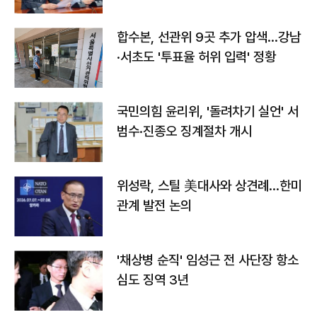
합수본, 선관위 9곳 추가 압색…강남
·서초도 '투표율 허위 입력' 정황
국민의힘 윤리위, '돌려차기 실언' 서
범수·진종오 징계절차 개시
위성락, 스틸 美대사와 상견례…한미
관계 발전 논의
'채상병 순직' 임성근 전 사단장 항소
심도 징역 3년