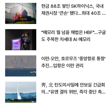
현금 88조 쌓인 SK하이닉스, 국내
채권시장 '큰손' 됐다…최대 40조 투
자
"메모리 월 넘을 해법은 HBF"…구글
도 주목한 차세대 AI 메모리
이란·오만, 호르무즈 '중앙항로 통항'
추진…입항은 이란 관리
靑, 北 탄도미사일에 안보실 긴급회
의…"유엔 결의 위반, 즉각 중단 촉
구"