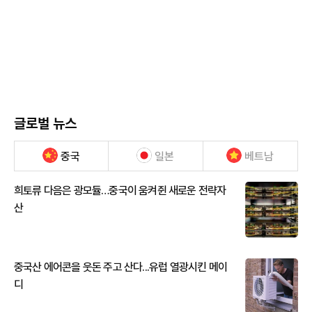
글로벌 뉴스
중국
일본
베트남
희토류 다음은 광모듈…중국이 움켜쥔 새로운 전략자
산
중국산 에어콘을 웃돈 주고 산다...유럽 열광시킨 메이
디