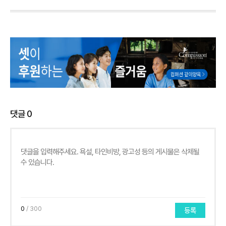
댓글
0
0
/ 300
등록