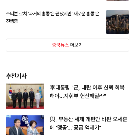
스티븐 로치 '과거의 홍콩'은 끝났지만 '새로운 홍콩'은
진행중
중국뉴스
더보기
추천기사
李대통령 "군, 내란 이후 신뢰 회복
해야…지휘부 헌신해달라"
與, 부동산 세제 개편안 비판 오세훈
에 '맹공'…"공급 억제기"