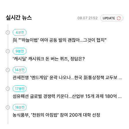
실시간 뉴스
08.07 21:52
UPDATE
4분전
與 "'하늘이법' 여야 공동 발의 괜찮아…그것이 협치"
9분전
'캐시딜' 캐시워크 돈 버는 퀴즈, 정답은?
14분전
관세전쟁 '엔드게임' 윤곽 나오나…한국 新통상정책 교두보 활
용해야
17분전
섬유패션 글로벌 경쟁력 키운다…산업부 15개 과제 180억 지
원
18분전
농식품부, '천원의 아침밥' 참여 200개 대학 선정