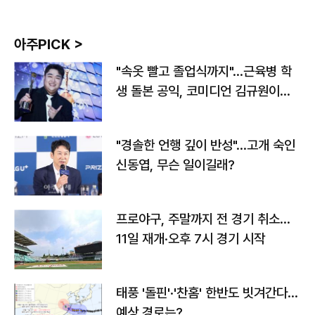
아주PICK >
"속옷 빨고 졸업식까지"…근육병 학
생 돌본 공익, 코미디언 김규원이었
다
"경솔한 언행 깊이 반성"…고개 숙인
신동엽, 무슨 일이길래?
프로야구, 주말까지 전 경기 취소…
11일 재개·오후 7시 경기 시작
태풍 '돌핀'·'찬홈' 한반도 빗겨간다…
예상 경로는?