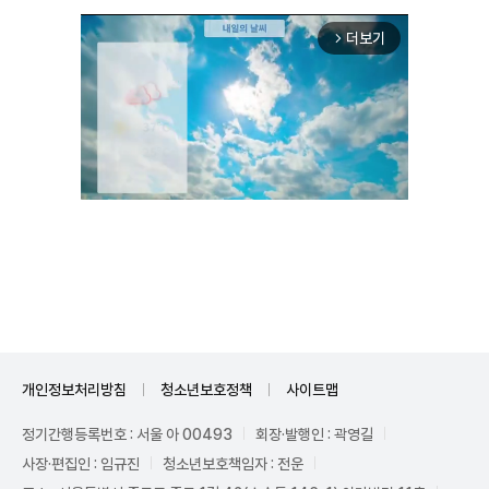
더보기
arrow_forward_ios
Unmute
개인정보처리방침
청소년보호정책
사이트맵
정기간행등록번호 : 서울 아 00493
회장·발행인 : 곽영길
사장·편집인 : 임규진
청소년보호책임자 : 전운