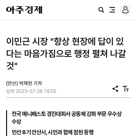
로
아
그
검
전
주
인
색
체
경
메
제
뉴
이민근 시장 "항상 현장에 답이 있
다는 마음가짐으로 행정 펼쳐 나갈
것"
(안산) 박재천 기자
공
텍
입력 2023-07-28 14:05
유
스
트
크
기
전국 매니페스토 경진대회서 공동체 강화 부문 우수상
수상
민선 8기 안산시, 시민과 함께 참된 동행