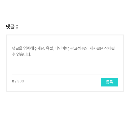
댓글
0
0
/ 300
등록