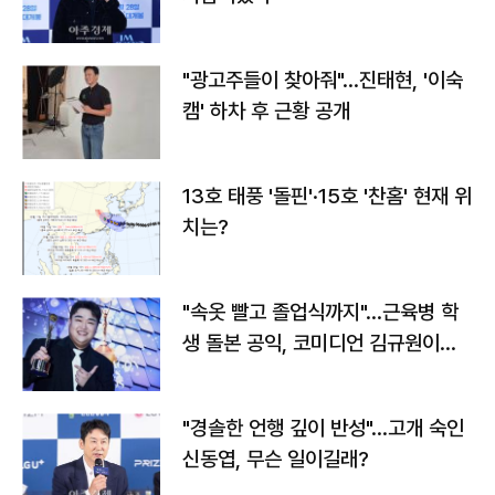
"광고주들이 찾아줘"…진태현, '이숙
캠' 하차 후 근황 공개
13호 태풍 '돌핀'·15호 '찬홈' 현재 위
치는?
"속옷 빨고 졸업식까지"…근육병 학
생 돌본 공익, 코미디언 김규원이었
다
"경솔한 언행 깊이 반성"…고개 숙인
신동엽, 무슨 일이길래?