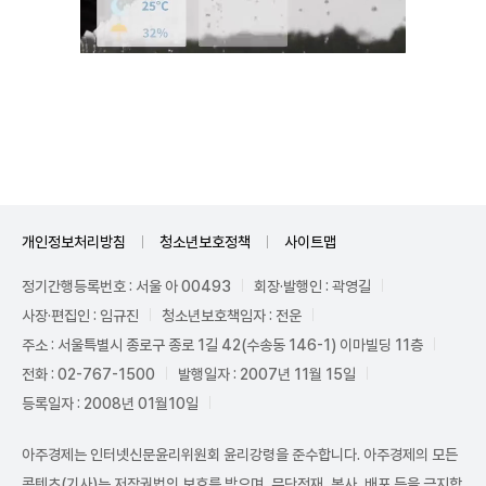
Unmute
개인정보처리방침
청소년보호정책
사이트맵
정기간행등록번호 : 서울 아 00493
회장·발행인 : 곽영길
사장·편집인 : 임규진
청소년보호책임자 : 전운
주소 : 서울특별시 종로구 종로 1길 42(수송동 146-1) 이마빌딩 11층
전화 : 02-767-1500
발행일자 : 2007년 11월 15일
등록일자 : 2008년 01월10일
아주경제는 인터넷신문윤리위원회 윤리강령을 준수합니다. 아주경제의 모든
콘텐츠(기사)는 저작권법의 보호를 받으며, 무단전재, 복사, 배포 등을 금지합