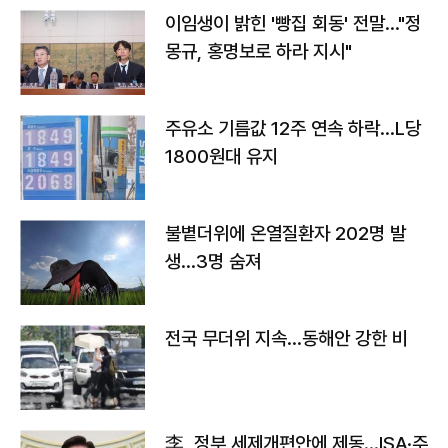
이임생이 밝힌 '빵집 회동' 전말…"정
몽규, 홍명보로 하라 지시"
주유소 기름값 12주 연속 하락…L당
1800원대 유지
불볕더위에 온열질환자 202명 발
생…3명 숨져
전국 무더위 지속…동해안 강한 비
李, 정부 세제개편안에 제동…ISA·주