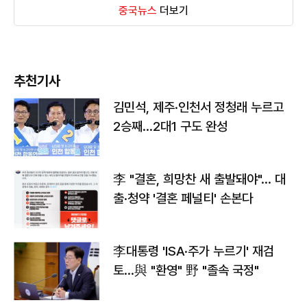
중국뉴스
더보기
추천기사
김민석, 제주·인천서 정청래 누르고
2승째…2대1 구도 완성
李 "결혼, 희망찬 새 출발돼야"… 대
출·청약 '결혼 페널티' 손본다
李대통령 'ISA·주가 누르기' 재검
토…與 "환영" 野 "졸속 국정"