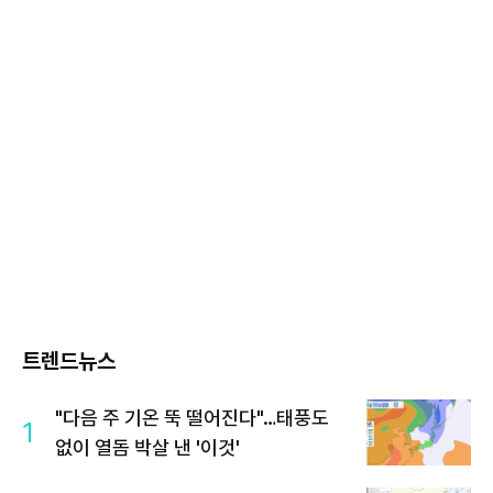
트렌드뉴스
"다음 주 기온 뚝 떨어진다"…태풍도
1
없이 열돔 박살 낸 '이것'