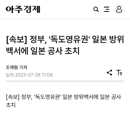
로
아
그
검
전
주
인
색
체
경
메
제
뉴
[속보] 정부, '독도영유권' 일본 방위
백서에 일본 공사 초치
조재형 기자
공
텍
입력 2023-07-28 11:06
유
스
트
크
기
[속보] 정부, '독도영유권' 일본 방위백서에 일본 공사
초치