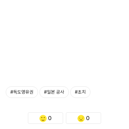
#독도영유권
#일본 공사
#초치
0
0