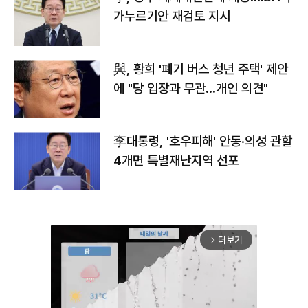
가누르기안 재검토 지시
與, 황희 '폐기 버스 청년 주택' 제안
에 "당 입장과 무관…개인 의견"
李대통령, '호우피해' 안동·의성 관할
4개면 특별재난지역 선포
더보기
arrow_forward_ios