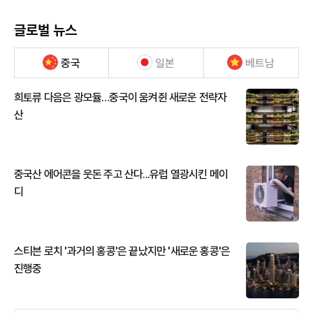
글로벌 뉴스
중국
일본
베트남
희토류 다음은 광모듈…중국이 움켜쥔 새로운 전략자
산
중국산 에어콘을 웃돈 주고 산다...유럽 열광시킨 메이
디
스티븐 로치 '과거의 홍콩'은 끝났지만 '새로운 홍콩'은
진행중