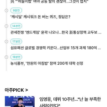
與 "'하늘이법' 여야 공동 발의 괜찮아…그것이 협치"
9분전
'캐시딜' 캐시워크 돈 버는 퀴즈, 정답은?
14분전
관세전쟁 '엔드게임' 윤곽 나오나…한국 新통상정책 교두보 활
용해야
17분전
섬유패션 글로벌 경쟁력 키운다…산업부 15개 과제 180억 지
원
18분전
농식품부, '천원의 아침밥' 참여 200개 대학 선정
아주PICK >
임영웅, 데뷔 10주년…"난 늘 부족한
사람이었다"