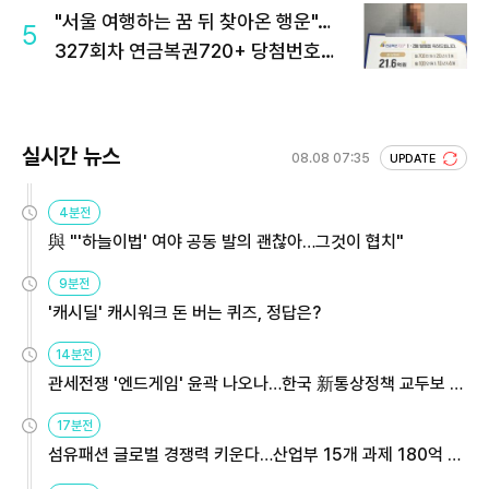
"서울 여행하는 꿈 뒤 찾아온 행운"…
5
327회차 연금복권720+ 당첨번호조
회 주목
실시간 뉴스
08.08 07:35
UPDATE
4분전
與 "'하늘이법' 여야 공동 발의 괜찮아…그것이 협치"
9분전
'캐시딜' 캐시워크 돈 버는 퀴즈, 정답은?
14분전
관세전쟁 '엔드게임' 윤곽 나오나…한국 新통상정책 교두보 활
용해야
17분전
섬유패션 글로벌 경쟁력 키운다…산업부 15개 과제 180억 지
원