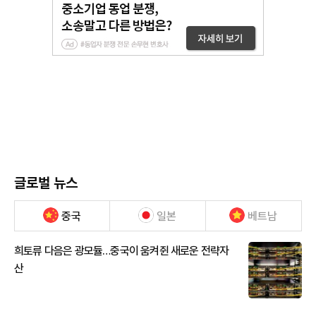
글로벌 뉴스
중국
일본
베트남
희토류 다음은 광모듈…중국이 움켜쥔 새로운 전략자
산