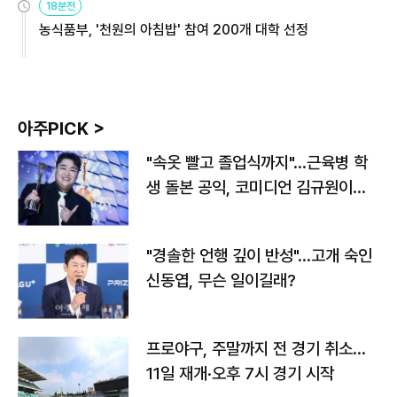
18분전
농식품부, '천원의 아침밥' 참여 200개 대학 선정
아주PICK >
"속옷 빨고 졸업식까지"…근육병 학
생 돌본 공익, 코미디언 김규원이었
다
"경솔한 언행 깊이 반성"…고개 숙인
신동엽, 무슨 일이길래?
프로야구, 주말까지 전 경기 취소…
11일 재개·오후 7시 경기 시작