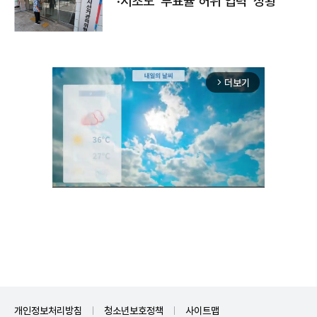
·서초도 '투표율 허위 입력' 정황
더보기
arrow_forward_ios
Unmute
개인정보처리방침
청소년보호정책
사이트맵