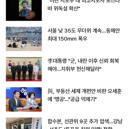
"이란 지도부 내 최고지도자 모즈타
바 위독설 확산"
서울 낮 35도 무더위 계속…동해안
최대 150㎜ 폭우
李대통령 "군, 내란 이후 신뢰 회복
해야…지휘부 헌신해달라"
與, 부동산 세제 개편안 비판 오세훈
에 '맹공'…"공급 억제기"
합수본, 선관위 9곳 추가 압색…강남