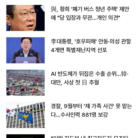
與, 황희 '폐기 버스 청년 주택' 제안
에 "당 입장과 무관…개인 의견"
李대통령, '호우피해' 안동·의성 관할
4개면 특별재난지역 선포
AI 반도체가 뒤집은 수출 순위…韓·
대만, 사상 첫 日 추월
경찰, 9월부터 '제 가족 사건' 못 맡는
다…수사인력 881명 보강