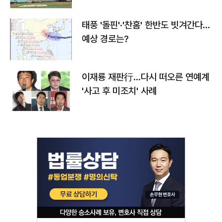
태풍 '돌핀'·'찬홈' 한반도 빗겨간다…
예상 경로는?
이재룡 재판行…다시 떠오른 연예계
'사고 후 미조치' 사례