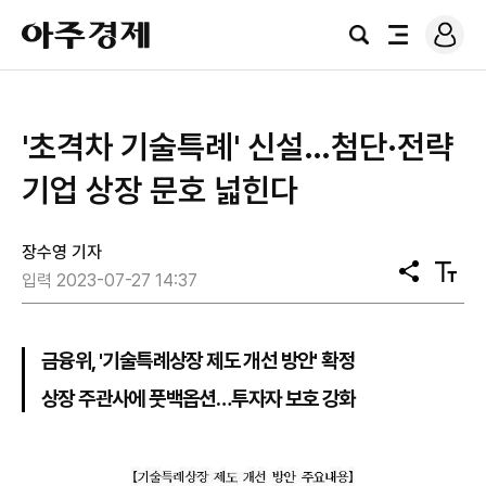
로
아
그
검
전
주
인
색
체
경
메
제
뉴
'초격차 기술특례' 신설…첨단·전략
기업 상장 문호 넓힌다
장수영 기자
공
텍
입력 2023-07-27 14:37
유
스
트
크
기
금융위, '기술특례상장 제도 개선 방안' 확정
상장 주관사에 풋백옵션…투자자 보호 강화