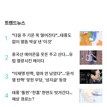
트렌드뉴스
"다음 주 기온 뚝 떨어진다"…태풍도
1
없이 열돔 박살 낸 '이것'
중국산 에어콘을 웃돈 주고 산다...유
2
럽 열광시킨 메이디
"이재명 탄핵, 얼마 안 남았다"...'윤석
3
열 탄핵' 맞힌 무당, '성지글' 등장
태풍 '돌핀'·'찬홈' 한반도 빗겨간다…
4
예상 경로는?