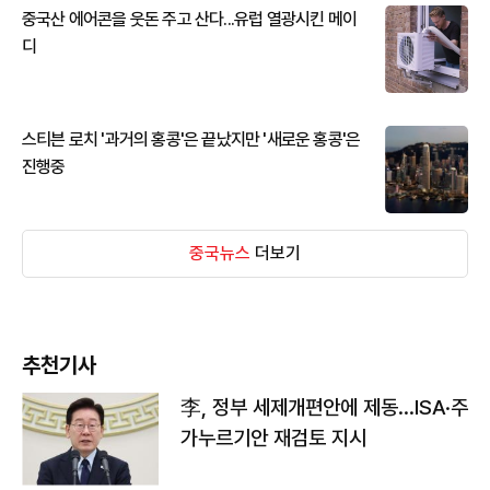
중국산 에어콘을 웃돈 주고 산다...유럽 열광시킨 메이
디
스티븐 로치 '과거의 홍콩'은 끝났지만 '새로운 홍콩'은
진행중
중국뉴스
더보기
추천기사
李, 정부 세제개편안에 제동…ISA·주
가누르기안 재검토 지시