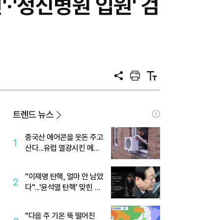
'·'정신병원 입원' 검
공
프
텍
유
린
스
트
트
크
기
트렌드 뉴스
중국산 에어콘을 웃돈 주고
1
산다...유럽 열광시킨 메이
디
"이재명 탄핵, 얼마 안 남았
2
다"...'윤석열 탄핵' 맞힌 무
당, '성지글' 등장
"다음 주 기온 뚝 떨어진