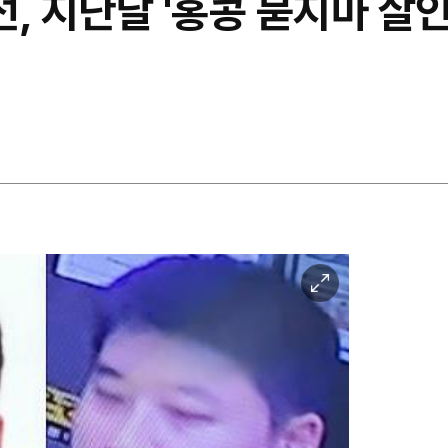
선, 지난달 '홍콩 묻지마 살인
이
미
지
확
대