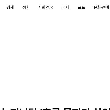
경제
정치
사회·전국
국제
포토
문화·연예