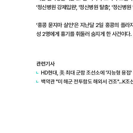
'정신병원 강제입원', '정신병원 탈출', '정신
'홍콩 묻지마 살인'은 지난달 2일 홍콩의 플
성 2명에게 흉기를 휘둘러 숨지게 한 사건이다.
관련기사
HD현대, 美 최대 군함 조선소에 '지능형 용접'
백악관 "미 해군 전투함도 해외서 건조"…K조