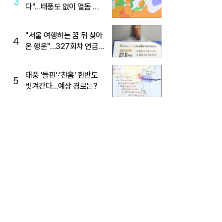
3
다"…태풍도 없이 열돔 박
살 낸 '이것'
"서울 여행하는 꿈 뒤 찾아
4
온 행운"…327회차 연금
복권720+ 당첨번호조회
주목
태풍 '돌핀'·'찬홈' 한반도
5
빗겨간다…예상 경로는?