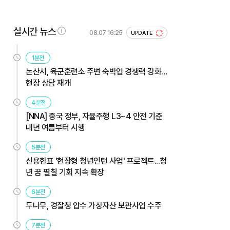
실시간 뉴스
08.07 16:25
UPDATE
1분전
논산시, 육군훈련소 주변 숙박업 경쟁력 강화…
현장 상담 재개
4분전
[NNA] 중국 정부, 자율주행 L3~4 안전 기준
내년 여름부터 시행
5분전
신용한표 '현장형 청년인턴 사업' 프로젝트...청
년 꿈 펼칠 기회 지속 확장
6분전
두나무, 경찰청 압수 가상자산 보관사업 수주
7분전