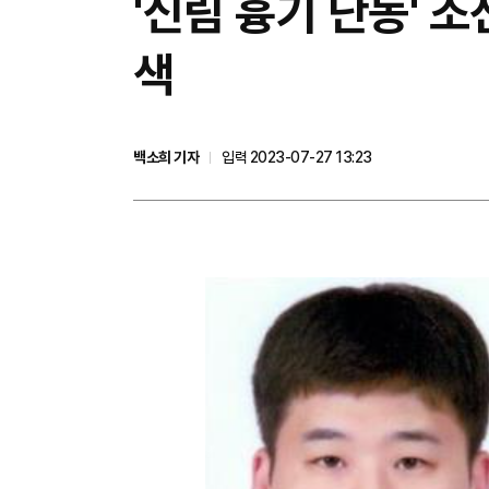
'신림 흉기 난동' 조
색
백소희 기자
입력 2023-07-27 13:23