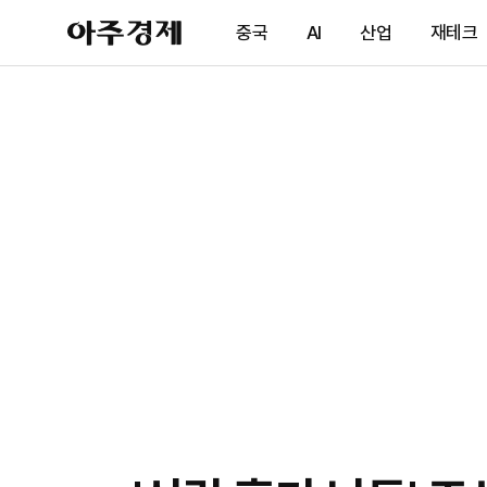
아
중국
AI
산업
재테크
주
경
제