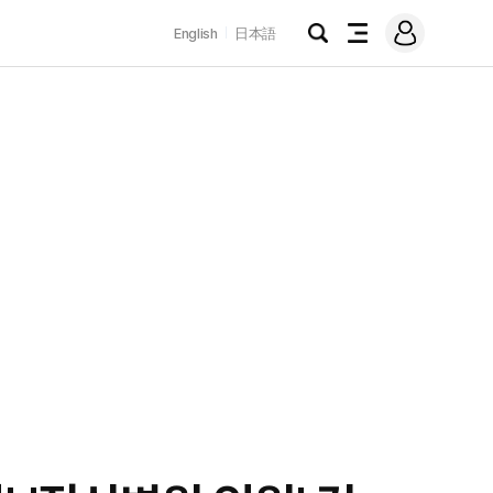
로
English
日本語
그
검
전
인
색
체
메
뉴