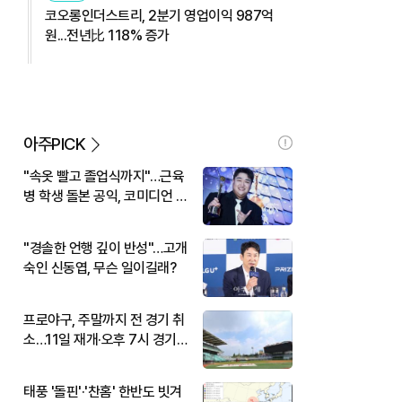
코오롱인더스트리, 2분기 영업이익 987억
원...전년比 118% 증가
아주PICK
"속옷 빨고 졸업식까지"…근육
병 학생 돌본 공익, 코미디언 김
규원이었다
"경솔한 언행 깊이 반성"…고개
숙인 신동엽, 무슨 일이길래?
프로야구, 주말까지 전 경기 취
소…11일 재개·오후 7시 경기
시작
태풍 '돌핀'·'찬홈' 한반도 빗겨