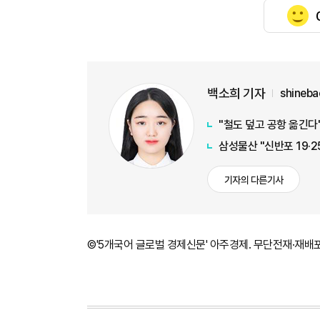
백소희 기자
shineb
"철도 덮고 공항 옮긴다"
삼성물산 "신반포 19·2
기자의 다른기사
©'5개국어 글로벌 경제신문' 아주경제. 무단전재·재배