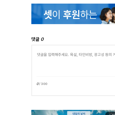
댓글
0
0
/ 300