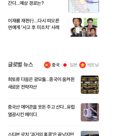
간다…예상 경로는?
이재룡 재판行…다시 떠오른
연예계 '사고 후 미조치' 사례
글로벌 뉴스
중국
일본
베트남
희토류 다음은 광모듈…중국이 움켜쥔
새로운 전략자산
중국산 에어콘을 웃돈 주고 산다...유럽
열광시킨 메이디
스티븐 로치 '과거의 홍콩'은 끝났지만