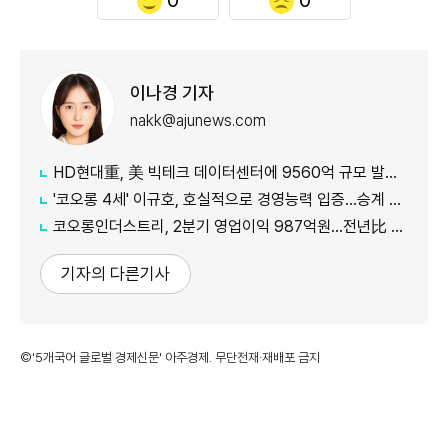
이나경 기자
nakk@ajunews.com
HD현대重, 美 빅테크 데이터센터에 9560억 규모 발전설비 공급
'코오롱 4세' 이규호, 호실적으로 경영능력 입증…승계 기반 강화
코오롱인더스트리, 2분기 영업이익 987억원...전년比 118% 증가
기자의 다른기사
©'5개국어 글로벌 경제신문' 아주경제. 무단전재·재배포 금지