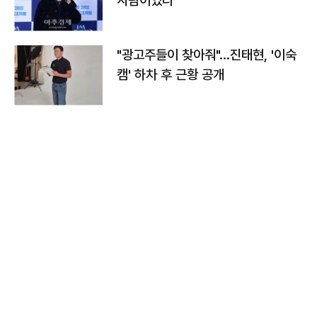
사람이었다"
"광고주들이 찾아줘"…진태현, '이숙
캠' 하차 후 근황 공개