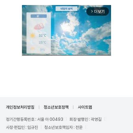
더보기
arrow_forward_ios
Unmute
개인정보처리방침
청소년보호정책
사이트맵
정기간행등록번호 : 서울 아 00493
회장·발행인 : 곽영길
사장·편집인 : 임규진
청소년보호책임자 : 전운