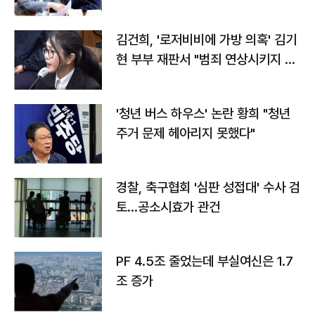
김건희, '로저비비에 가방 의혹' 김기
현 부부 재판서 "범죄 연상시키지 말
라"
'청년 버스 하우스' 논란 황희 "청년
주거 문제 헤아리지 못했다"
경찰, 축구협회 '심판 성접대' 수사 검
토…공소시효가 관건
PF 4.5조 줄었는데 부실여신은 1.7
조 증가