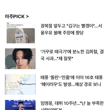
아주PICK >
광복절 앞두고 "김구는 빨갱이"…서
울우유 불매 주장에 황당
'거꾸로 태극기'에 분노한 김희철, 결
국 사과…"제 잘못"
태풍 '돌핀'·'찬홈'에 이어 16호 태풍
'페이러우'도 발생…예상 경로 보니
임영웅, 데뷔 10주년…"난 늘 부족한