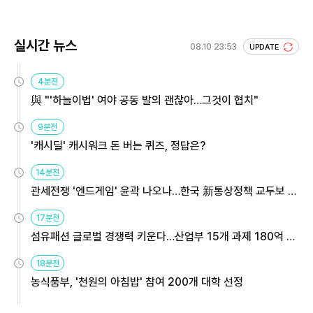
실시간 뉴스
08.10 23:53
UPDATE
4분전
與 "'하늘이법' 여야 공동 발의 괜찮아…그것이 협치"
9분전
'캐시딜' 캐시워크 돈 버는 퀴즈, 정답은?
14분전
관세전쟁 '엔드게임' 윤곽 나오나…한국 新통상정책 교두보 활
용해야
17분전
섬유패션 글로벌 경쟁력 키운다…산업부 15개 과제 180억 지
원
18분전
농식품부, '천원의 아침밥' 참여 200개 대학 선정