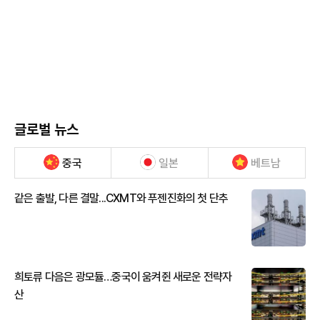
글로벌 뉴스
중국
일본
베트남
같은 출발, 다른 결말...CXMT와 푸젠진화의 첫 단추
희토류 다음은 광모듈…중국이 움켜쥔 새로운 전략자
산