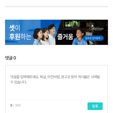
댓글
0
0
/ 300
등록