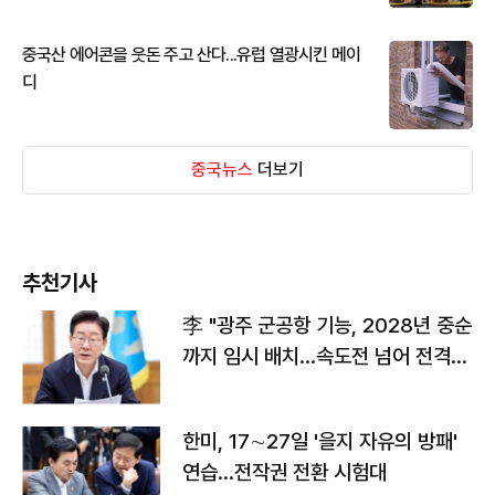
중국산 에어콘을 웃돈 주고 산다...유럽 열광시킨 메이
디
중국뉴스
더보기
추천기사
李 "광주 군공항 기능, 2028년 중순
까지 임시 배치…속도전 넘어 전격
전"
한미, 17∼27일 '을지 자유의 방패'
연습…전작권 전환 시험대