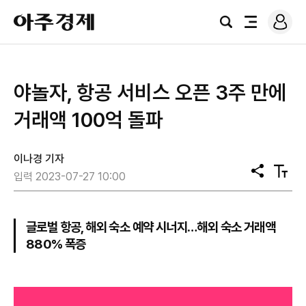
로
아
그
검
전
주
인
색
체
경
메
제
뉴
​야놀자, 항공 서비스 오픈 3주 만에
거래액 100억 돌파
이나경 기자
공
텍
입력 2023-07-27 10:00
유
스
트
크
기
글로벌 항공, 해외 숙소 예약 시너지…해외 숙소 거래액
880% 폭증