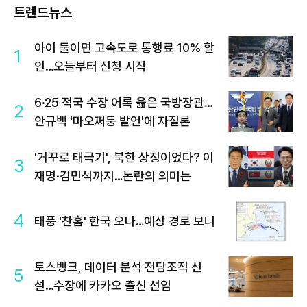
트렌드뉴스
아이 둘이면 고속도로 통행료 10% 할
1
인…오늘부터 신청 시작
6·25 적국 수장 어록 읊은 국방장관…
2
안규백 '마오쩌둥 발언'에 자질론
'거꾸로 태극기', 북한 상징이었다? 이
3
재명·김민석까지…논란의 의미는
4
태풍 '찬홈' 한국 오나…예상 경로 보니
토스뱅크, 데이터 분석 전담조직 신
5
설…수장에 카카오 출신 선임