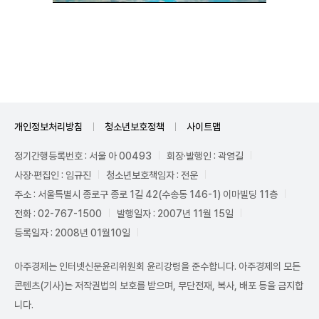
Unmute
개인정보처리방침
청소년보호정책
사이트맵
정기간행등록번호 : 서울 아 00493
회장·발행인 : 곽영길
사장·편집인 : 임규진
청소년보호책임자 : 전운
주소 : 서울특별시 종로구 종로 1길 42(수송동 146-1) 이마빌딩 11층
전화 : 02-767-1500
발행일자 : 2007년 11월 15일
등록일자 : 2008년 01월10일
아주경제는 인터넷신문윤리위원회 윤리강령을 준수합니다. 아주경제의 모든
콘텐츠(기사)는 저작권법의 보호를 받으며, 무단전재, 복사, 배포 등을 금지합
니다.