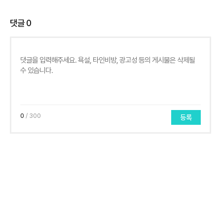
댓글
0
0
/ 300
등록