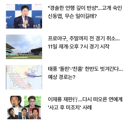
"경솔한 언행 깊이 반성"…고개 숙인
신동엽, 무슨 일이길래?
프로야구, 주말까지 전 경기 취소…
11일 재개·오후 7시 경기 시작
태풍 '돌핀'·'찬홈' 한반도 빗겨간다…
예상 경로는?
이재룡 재판行…다시 떠오른 연예계
'사고 후 미조치' 사례