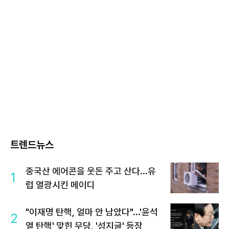
트렌드뉴스
중국산 에어콘을 웃돈 주고 산다...유
1
럽 열광시킨 메이디
"이재명 탄핵, 얼마 안 남았다"...'윤석
2
열 탄핵' 맞힌 무당, '성지글' 등장