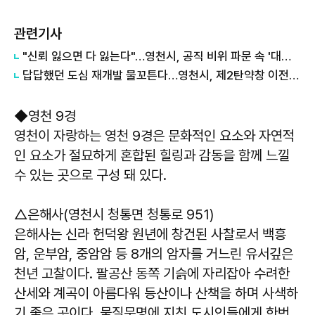
관련기사
"신뢰 잃으면 다 잃는다"…영천시, 공직 비위 파문 속 '대대적 쇄신' 선언
답답했던 도심 재개발 물꼬튼다…영천시, 제2탄약창 이전 착수보고
◆영천 9경
영천이 자랑하는 영천 9경은 문화적인 요소와 자연적
인 요소가 절묘하게 혼합된 힐링과 감동을 함께 느낄
수 있는 곳으로 구성 돼 있다.
△은해사(영천시 청통면 청통로 951)
은해사는 신라 헌덕왕 원년에 창건된 사찰로서 백흥
암, 운부암, 중암암 등 8개의 암자를 거느린 유서깊은
천년 고찰이다. 팔공산 동쪽 기슭에 자리잡아 수려한
산세와 계곡이 아름다워 등산이나 산책을 하며 사색하
기 좋은 곳이다. 물질문명에 지친 도시인들에게 한번