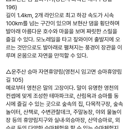
196)
길이 1.4km, 2개 라인으로 최고 하강 속도가 시속
100km를 넘는 구간이 있으며 보현산 댐을 횡단하며
발아래 아름다운 호수와 마을을 보며 짜릿한 스릴을
즐길 수 있다. 모노레일을 타고 짚와이어 출발지에 오
르는 것만으로도 발아래로 펼쳐지는 풍경이 장관을 이
루며 온몸으로 자연을 만끽할 수 있다.
△운주산 승마 자연휴양림(영천시 임고면 승마휴양림
길 105)
예로부터 영천은 말의 고장이다. 말이 유명한 영천의
컨셉에 맞게 조성한 테마파크로, 산림욕과 승마를 동
시에 즐길 수 있는 곳으로 숲속의 집, 다목적구장, 숲속
놀이터, 산책로, 수변관찰데크, 주말농장, 야외 물놀이
장 등의 휴양림지구와 실내·외승마장, 산악승마로, 외
승로 등의 다양한 승마체험을 할 수 있는 승마체험지