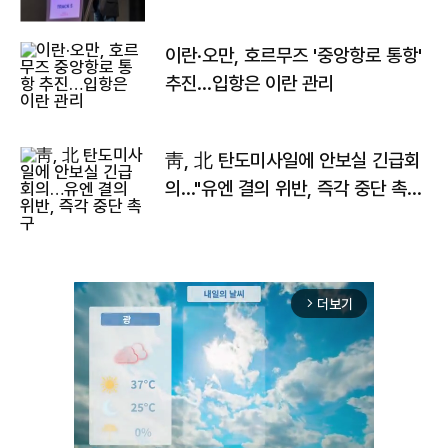
이란·오만, 호르무즈 '중앙항로 통항'
추진…입항은 이란 관리
靑, 北 탄도미사일에 안보실 긴급회
의…"유엔 결의 위반, 즉각 중단 촉
구"
더보기
arrow_forward_ios