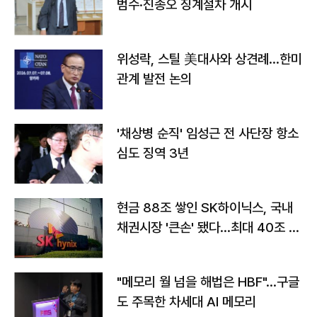
범수·진종오 징계절차 개시
위성락, 스틸 美대사와 상견례…한미
관계 발전 논의
'채상병 순직' 임성근 전 사단장 항소
심도 징역 3년
현금 88조 쌓인 SK하이닉스, 국내
채권시장 '큰손' 됐다…최대 40조 투
자
"메모리 월 넘을 해법은 HBF"…구글
도 주목한 차세대 AI 메모리