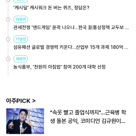
'캐시딜' 캐시워크 돈 버는 퀴즈, 정답은?
14분전
관세전쟁 '엔드게임' 윤곽 나오나…한국 新통상정책 교두보 활
용해야
17분전
섬유패션 글로벌 경쟁력 키운다…산업부 15개 과제 180억 지
원
18분전
농식품부, '천원의 아침밥' 참여 200개 대학 선정
아주PICK >
"속옷 빨고 졸업식까지"…근육병 학
생 돌본 공익, 코미디언 김규원이었
다