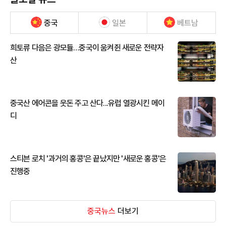
중국
일본
베트남
희토류 다음은 광모듈…중국이 움켜쥔 새로운 전략자
산
중국산 에어콘을 웃돈 주고 산다...유럽 열광시킨 메이
디
스티븐 로치 '과거의 홍콩'은 끝났지만 '새로운 홍콩'은
진행중
중국뉴스
더보기