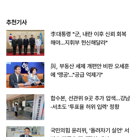
추천기사
李대통령 "군, 내란 이후 신뢰 회복
해야…지휘부 헌신해달라"
與, 부동산 세제 개편안 비판 오세훈
에 '맹공'…"공급 억제기"
합수본, 선관위 9곳 추가 압색…강남
·서초도 '투표율 허위 입력' 정황
국민의힘 윤리위, '돌려차기 실언' 서