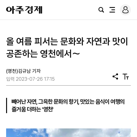
로
아
그
검
전
주
인
색
체
경
메
제
뉴
올 여름 피서는 문화와 자연과 맛이
공존하는 영천에서～
(영천)김규남 기자
공
텍
입력 2023-07-26 17:15
유
스
트
크
기
빼어난 자연, 그윽한 문화의 향기, 맛있는 음식이 여행의
즐거움 더하는 '영천'