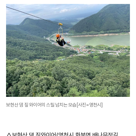
보현산 댐 짚 와이어의 스릴 넘치는 모습[사진=영천시]
△보현산 댐 짚와이어(영천시 화북면 배나무정길