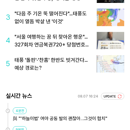
"다음 주 기온 뚝 떨어진다"…태풍도
3
없이 열돔 박살 낸 '이것'
"서울 여행하는 꿈 뒤 찾아온 행운"…
4
327회차 연금복권720+ 당첨번호조
회 주목
태풍 '돌핀'·'찬홈' 한반도 빗겨간다…
5
예상 경로는?
실시간 뉴스
08.07 16:24
UPDATE
4분전
與 "'하늘이법' 여야 공동 발의 괜찮아…그것이 협치"
9분전