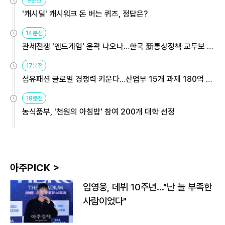
9분전
'캐시딜' 캐시워크 돈 버는 퀴즈, 정답은?
14분전
관세전쟁 '엔드게임' 윤곽 나오나…한국 新통상정책 교두보 활
용해야
17분전
섬유패션 글로벌 경쟁력 키운다…산업부 15개 과제 180억 지
원
18분전
농식품부, '천원의 아침밥' 참여 200개 대학 선정
아주PICK >
임영웅, 데뷔 10주년…"난 늘 부족한
사람이었다"