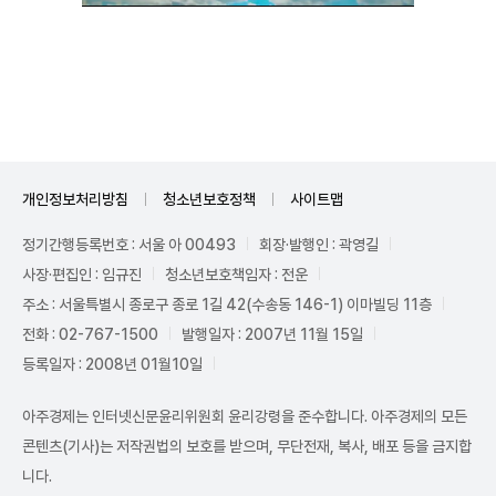
Unmute
개인정보처리방침
청소년보호정책
사이트맵
정기간행등록번호 : 서울 아 00493
회장·발행인 : 곽영길
사장·편집인 : 임규진
청소년보호책임자 : 전운
주소 : 서울특별시 종로구 종로 1길 42(수송동 146-1) 이마빌딩 11층
전화 : 02-767-1500
발행일자 : 2007년 11월 15일
등록일자 : 2008년 01월10일
아주경제는 인터넷신문윤리위원회 윤리강령을 준수합니다. 아주경제의 모든
콘텐츠(기사)는 저작권법의 보호를 받으며, 무단전재, 복사, 배포 등을 금지합
니다.