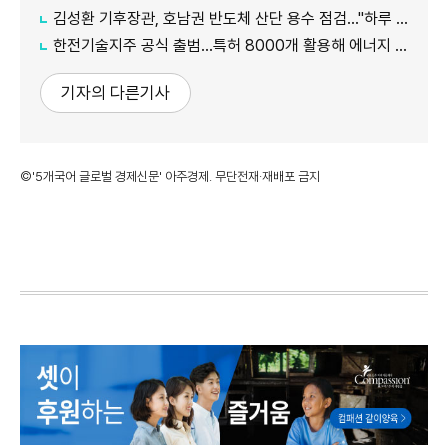
김성환 기후장관, 호남권 반도체 산단 용수 점검…"하루 30만t 재이용수 공급"
한전기술지주 공식 출범…특허 8000개 활용해 에너지 유니콘 키운다
기자의 다른기사
©'5개국어 글로벌 경제신문' 아주경제. 무단전재·재배포 금지