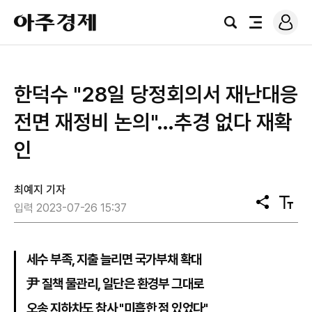
로
아
그
검
전
주
인
색
체
경
메
제
뉴
한덕수 "28일 당정회의서 재난대응
전면 재정비 논의"…추경 없다 재확
인
최예지 기자
공
텍
입력 2023-07-26 15:37
유
스
트
크
기
세수 부족, 지출 늘리면 국가부채 확대
尹 질책 물관리, 일단은 환경부 그대로
오송 지하차도 참사 "미흡한 점 있었다"