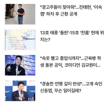
"광고주들이 찾아줘"…진태현, '이숙
캠' 하차 후 근황 공개
13호 태풍 '돌핀'·15호 '찬홈' 현재 위
치는?
"속옷 빨고 졸업식까지"…근육병 학
생 돌본 공익, 코미디언 김규원이었
다
"경솔한 언행 깊이 반성"…고개 숙인
신동엽, 무슨 일이길래?