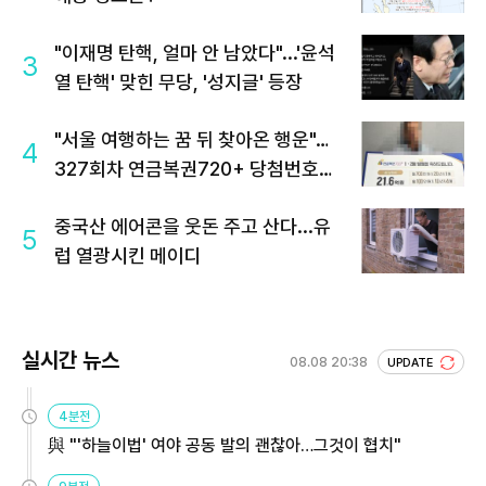
"이재명 탄핵, 얼마 안 남았다"...'윤석
3
열 탄핵' 맞힌 무당, '성지글' 등장
"서울 여행하는 꿈 뒤 찾아온 행운"…
4
327회차 연금복권720+ 당첨번호조
회 주목
중국산 에어콘을 웃돈 주고 산다...유
5
럽 열광시킨 메이디
실시간 뉴스
08.08 20:38
UPDATE
4분전
與 "'하늘이법' 여야 공동 발의 괜찮아…그것이 협치"