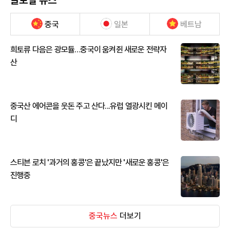
중국
일본
베트남
희토류 다음은 광모듈…중국이 움켜쥔 새로운 전략자
산
중국산 에어콘을 웃돈 주고 산다...유럽 열광시킨 메이
디
스티븐 로치 '과거의 홍콩'은 끝났지만 '새로운 홍콩'은
진행중
중국뉴스
더보기