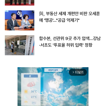
與, 부동산 세제 개편안 비판 오세훈
에 '맹공'…"공급 억제기"
합수본, 선관위 9곳 추가 압색…강남
·서초도 '투표율 허위 입력' 정황
더보기
arrow_forward_ios