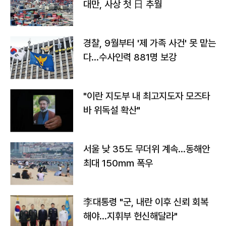
대만, 사상 첫 日 추월
경찰, 9월부터 '제 가족 사건' 못 맡는
다…수사인력 881명 보강
"이란 지도부 내 최고지도자 모즈타
바 위독설 확산"
서울 낮 35도 무더위 계속…동해안
최대 150㎜ 폭우
李대통령 "군, 내란 이후 신뢰 회복
해야…지휘부 헌신해달라"