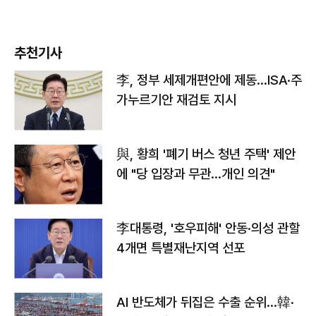
추천기사
李, 정부 세제개편안에 제동…ISA·주
가누르기안 재검토 지시
與, 황희 '폐기 버스 청년 주택' 제안
에 "당 입장과 무관…개인 의견"
李대통령, '호우피해' 안동·의성 관할
4개면 특별재난지역 선포
AI 반도체가 뒤집은 수출 순위…韓·