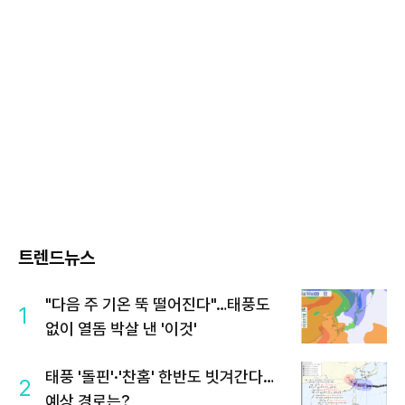
트렌드뉴스
"다음 주 기온 뚝 떨어진다"…태풍도
1
없이 열돔 박살 낸 '이것'
태풍 '돌핀'·'찬홈' 한반도 빗겨간다…
2
예상 경로는?