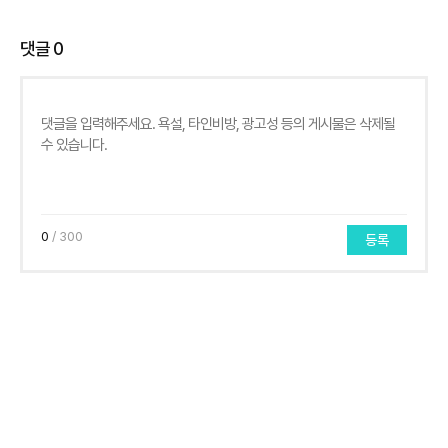
댓글
0
0
/ 300
등록