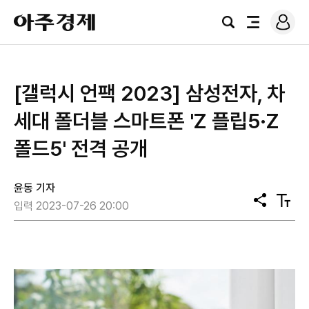
로
아
그
검
전
주
인
색
체
경
메
제
뉴
[갤럭시 언팩 2023] 삼성전자, 차
세대 폴더블 스마트폰 'Z 플립5·Z
폴드5' 전격 공개
윤동 기자
공
텍
입력 2023-07-26 20:00
유
스
트
크
기