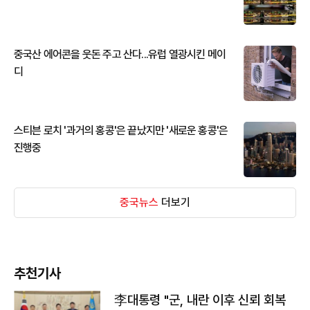
중국산 에어콘을 웃돈 주고 산다...유럽 열광시킨 메이
디
스티븐 로치 '과거의 홍콩'은 끝났지만 '새로운 홍콩'은
진행중
중국뉴스
더보기
추천기사
李대통령 "군, 내란 이후 신뢰 회복