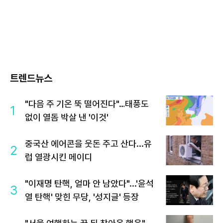
트렌드뉴스
"다음 주 기온 뚝 떨어진다"…태풍도
1
없이 열돔 박살 낸 '이것'
중국산 에어콘을 웃돈 주고 산다...유
2
럽 열광시킨 메이디
"이재명 탄핵, 얼마 안 남았다"...'윤석
3
열 탄핵' 맞힌 무당, '성지글' 등장