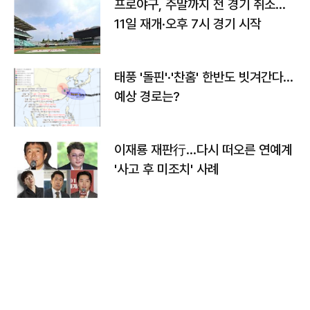
프로야구, 주말까지 전 경기 취소…
11일 재개·오후 7시 경기 시작
태풍 '돌핀'·'찬홈' 한반도 빗겨간다…
예상 경로는?
이재룡 재판行…다시 떠오른 연예계
'사고 후 미조치' 사례