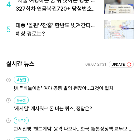
"서울 여행하는 꿈 뒤 찾아온 행운"…
4
327회차 연금복권720+ 당첨번호조
회 주목
태풍 '돌핀'·'찬홈' 한반도 빗겨간다…
5
예상 경로는?
실시간 뉴스
08.07 21:31
UPDATE
4분전
與 "'하늘이법' 여야 공동 발의 괜찮아…그것이 협치"
9분전
'캐시딜' 캐시워크 돈 버는 퀴즈, 정답은?
14분전
관세전쟁 '엔드게임' 윤곽 나오나…한국 新통상정책 교두보 활
용해야