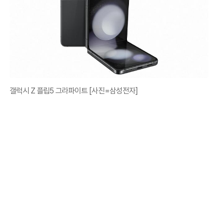
갤럭시 Z 플립5 그라파이트 [사진=삼성전자]