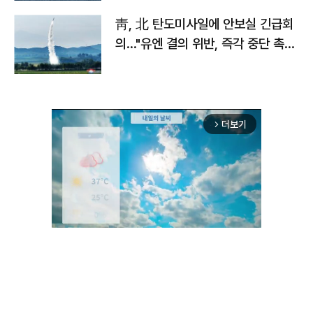
靑, 北 탄도미사일에 안보실 긴급회
의…"유엔 결의 위반, 즉각 중단 촉
구"
더보기
arrow_forward_ios
Unmute