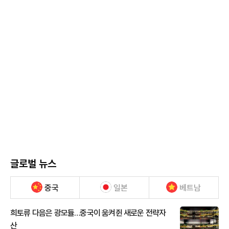
글로벌 뉴스
중국
일본
베트남
희토류 다음은 광모듈…중국이 움켜쥔 새로운 전략자
산