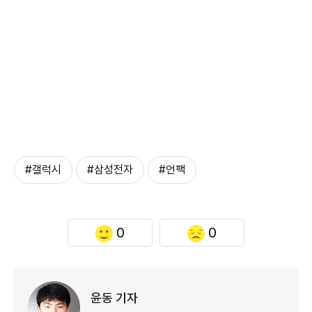
#갤럭시
#삼성전자
#언팩
0
0
윤동 기자