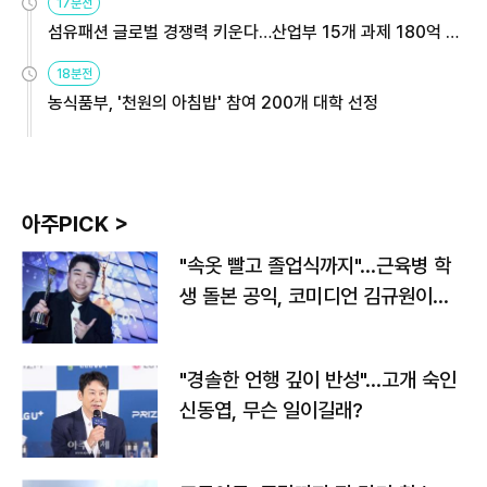
17분전
섬유패션 글로벌 경쟁력 키운다…산업부 15개 과제 180억 지
원
18분전
농식품부, '천원의 아침밥' 참여 200개 대학 선정
아주PICK >
"속옷 빨고 졸업식까지"…근육병 학
생 돌본 공익, 코미디언 김규원이었
다
"경솔한 언행 깊이 반성"…고개 숙인
신동엽, 무슨 일이길래?