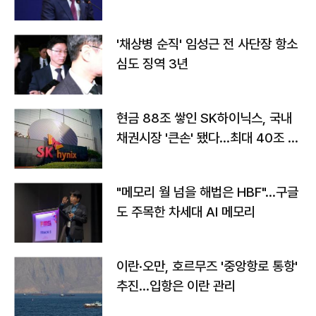
'채상병 순직' 임성근 전 사단장 항소
심도 징역 3년
현금 88조 쌓인 SK하이닉스, 국내
채권시장 '큰손' 됐다…최대 40조 투
자
"메모리 월 넘을 해법은 HBF"…구글
도 주목한 차세대 AI 메모리
이란·오만, 호르무즈 '중앙항로 통항'
추진…입항은 이란 관리