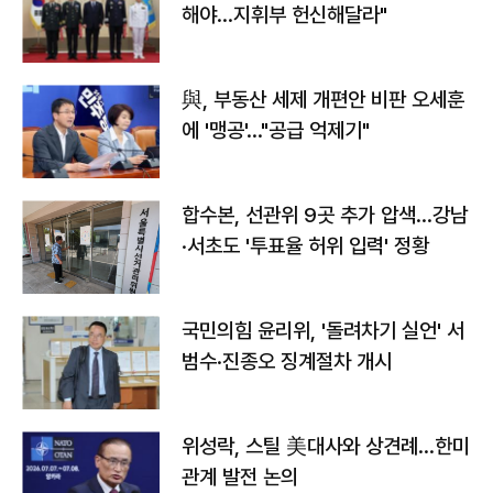
해야…지휘부 헌신해달라"
與, 부동산 세제 개편안 비판 오세훈
에 '맹공'…"공급 억제기"
합수본, 선관위 9곳 추가 압색…강남
·서초도 '투표율 허위 입력' 정황
국민의힘 윤리위, '돌려차기 실언' 서
범수·진종오 징계절차 개시
위성락, 스틸 美대사와 상견례…한미
관계 발전 논의