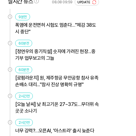
실시간 뉴스
08.08 09:59
UPDATE
9분전
폭염에 운전면허 시험도 멈춘다…"체감 38도
시 중단"
60분전
[정연우의 중기직설] 숫자에 가려진 현장...중
기부 업무보고의 그늘
60분전
[로펌라운지] 원, 제주항공 무안공항 참사 유족
손배소 대리..."참사 진상 명확히 규명"
2시간전
[오늘 날씨] 낮 최고기온 27~37도…무더위 속
곳곳 소나기
2시간전
너무 강력?…오픈AI, '아스트라' 출시 늦춘다