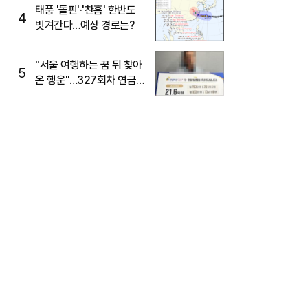
태풍 '돌핀'·'찬홈' 한반도
4
빗겨간다…예상 경로는?
"서울 여행하는 꿈 뒤 찾아
5
온 행운"…327회차 연금
복권720+ 당첨번호조회
주목