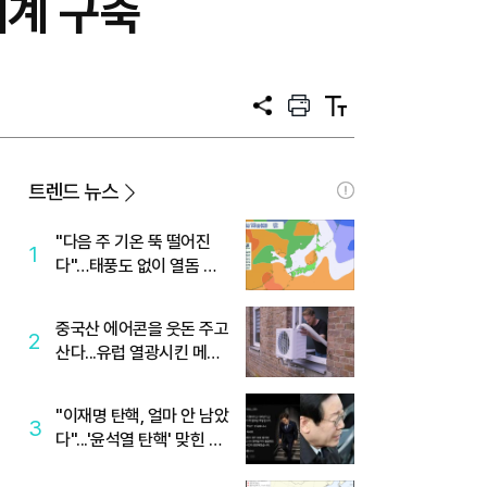
체계 구축
공
프
텍
유
린
스
트
트
크
기
트렌드 뉴스
"다음 주 기온 뚝 떨어진
1
다"…태풍도 없이 열돔 박
살 낸 '이것'
중국산 에어콘을 웃돈 주고
2
산다...유럽 열광시킨 메이
디
"이재명 탄핵, 얼마 안 남았
3
다"...'윤석열 탄핵' 맞힌 무
당, '성지글' 등장