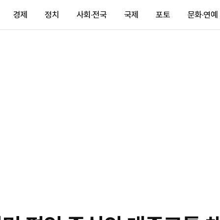
경제
정치
사회·전국
국제
포토
문화·연예