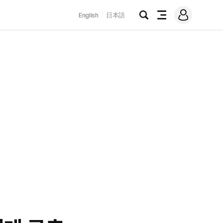
로
English
日本語
그
검
전
인
색
체
메
뉴