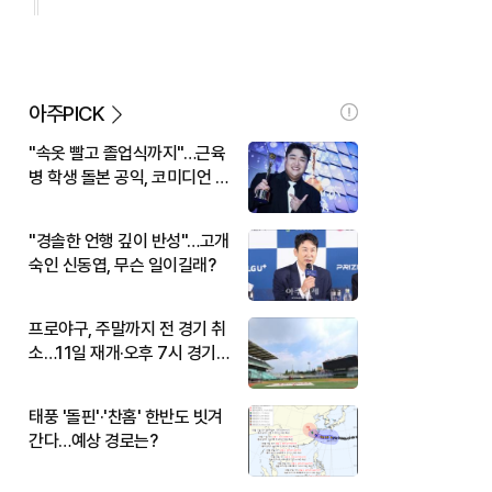
아주PICK
"속옷 빨고 졸업식까지"…근육
병 학생 돌본 공익, 코미디언 김
규원이었다
"경솔한 언행 깊이 반성"…고개
숙인 신동엽, 무슨 일이길래?
프로야구, 주말까지 전 경기 취
소…11일 재개·오후 7시 경기
시작
태풍 '돌핀'·'찬홈' 한반도 빗겨
간다…예상 경로는?