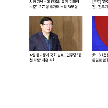
시한 지났는데 전공의 복귀 '미미한
[르포] '중
수준'...271명 추가돼 누적 565명
전…전투기
련(영상)
4일 동교동계 국회 발표…민주당 '공
尹 "3·1
천 파동' 내홍 격화
통일로 완결.
파트너"