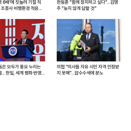
력 6배'에 짓눌려 기절 직
한동훈 "함께 정치하고 싶다"…김영
 조종사 비행환경 적응훈
주 "늦지 않게 답할 것"
운동은 모두가 풍요 누리는
의협 "의사들 자유 시민 자격 인정받
.. 한일, 세계 평화·번영
지 못해"…압수수색에 분노