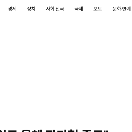
경제
정치
사회·전국
국제
포토
문화·연예