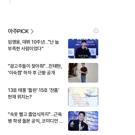
아주PICK
임영웅, 데뷔 10주년…"난 늘
부족한 사람이었다"
"광고주들이 찾아줘"…진태현,
'이숙캠' 하차 후 근황 공개
13호 태풍 '돌핀'·15호 '찬홈'
현재 위치는?
"속옷 빨고 졸업식까지"…근육
병 학생 돌본 공익, 코미디언 김
규원이었다