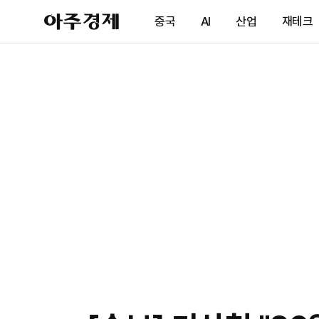
아
중국
AI
산업
재테크
주
경
제