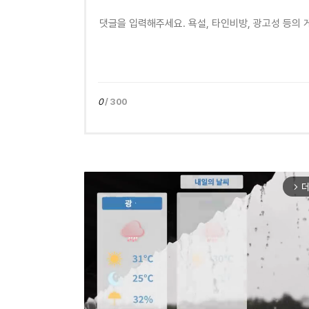
0
/ 300
더
arrow_forward_ios