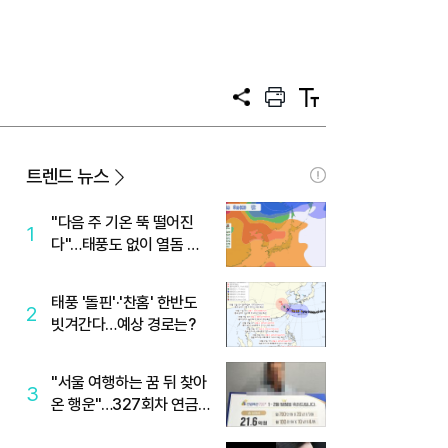
공
프
텍
유
린
스
트
트
크
기
트렌드 뉴스
"다음 주 기온 뚝 떨어진
1
다"…태풍도 없이 열돔 박
살 낸 '이것'
태풍 '돌핀'·'찬홈' 한반도
2
빗겨간다…예상 경로는?
"서울 여행하는 꿈 뒤 찾아
3
온 행운"…327회차 연금
복권720+ 당첨번호조회