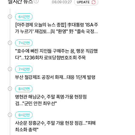
실시간 뉴스
08.09 03:27
UPDATE
6시간전
[아주경제 오늘의 뉴스 종합] 李대통령 'ISA·주
가 누르기' 재검토…與 "환영" 野 "졸속 국정"
外
7시간전
"호수에 빠진 지인들 구해주는 꿈, 행운 직감했
다"…1236회차 로또당첨번호조회 주목
7시간전
부산 철강제조 공장서 화재…대응 1단계 발령
8시간전
명현관 해남군수, 주말 폭염·가뭄 현장점
검…"군민 안전 최우선"
8시간전
사순문 장흥군수, 주말 가뭄 현장 점검…"피해
최소화 총력"