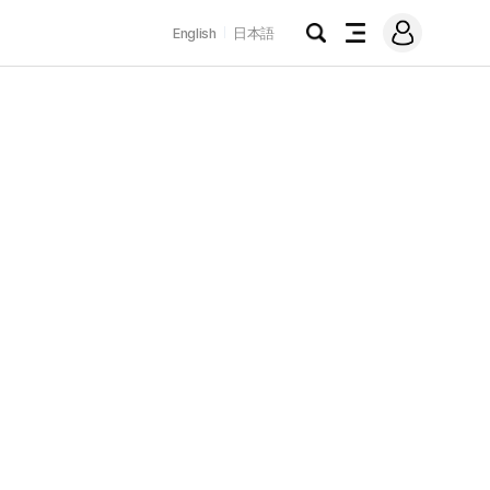
로
English
日本語
그
검
전
인
색
체
메
뉴