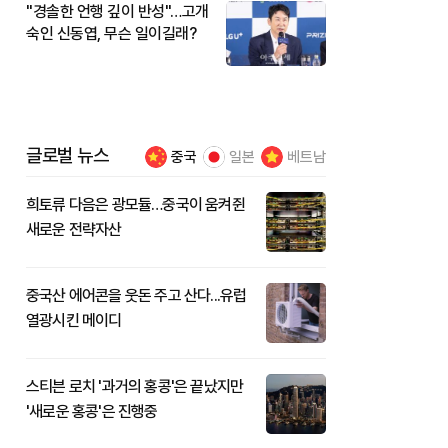
"경솔한 언행 깊이 반성"…고개
숙인 신동엽, 무슨 일이길래?
글로벌 뉴스
중국
일본
베트남
희토류 다음은 광모듈…중국이 움켜쥔
새로운 전략자산
중국산 에어콘을 웃돈 주고 산다...유럽
열광시킨 메이디
스티븐 로치 '과거의 홍콩'은 끝났지만
'새로운 홍콩'은 진행중