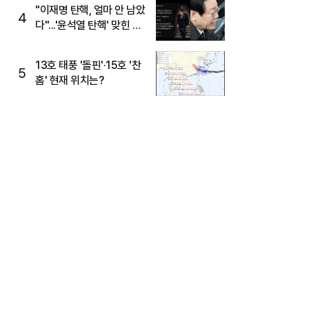
주목
"이재명 탄핵, 얼마 안 남았
4
다"...'윤석열 탄핵' 맞힌 무
당, '성지글' 등장
13호 태풍 '돌핀'·15호 '찬
5
홈' 현재 위치는?