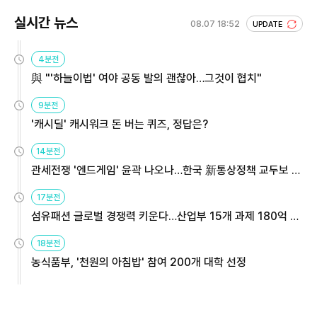
실시간 뉴스
08.07 18:52
UPDATE
4분전
與 "'하늘이법' 여야 공동 발의 괜찮아…그것이 협치"
9분전
'캐시딜' 캐시워크 돈 버는 퀴즈, 정답은?
14분전
관세전쟁 '엔드게임' 윤곽 나오나…한국 新통상정책 교두보 활
용해야
17분전
섬유패션 글로벌 경쟁력 키운다…산업부 15개 과제 180억 지
원
18분전
농식품부, '천원의 아침밥' 참여 200개 대학 선정