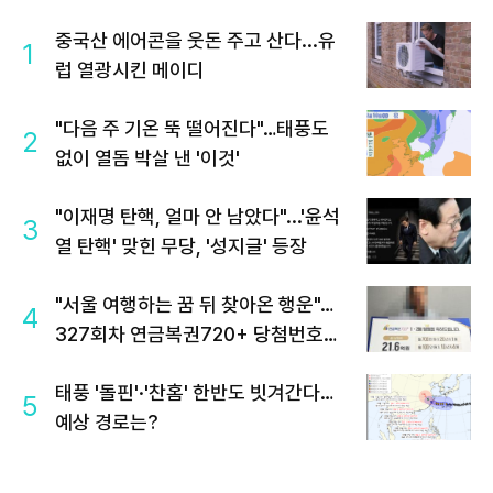
중국산 에어콘을 웃돈 주고 산다...유
1
럽 열광시킨 메이디
"다음 주 기온 뚝 떨어진다"…태풍도
2
없이 열돔 박살 낸 '이것'
"이재명 탄핵, 얼마 안 남았다"...'윤석
3
열 탄핵' 맞힌 무당, '성지글' 등장
"서울 여행하는 꿈 뒤 찾아온 행운"…
4
327회차 연금복권720+ 당첨번호조
회 주목
태풍 '돌핀'·'찬홈' 한반도 빗겨간다…
5
예상 경로는?