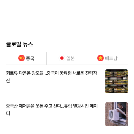
글로벌 뉴스
중국
일본
베트남
희토류 다음은 광모듈…중국이 움켜쥔 새로운 전략자
산
중국산 에어콘을 웃돈 주고 산다...유럽 열광시킨 메이
디