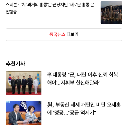
스티븐 로치 '과거의 홍콩'은 끝났지만 '새로운 홍콩'은
진행중
중국뉴스
더보기
추천기사
李대통령 "군, 내란 이후 신뢰 회복
해야…지휘부 헌신해달라"
與, 부동산 세제 개편안 비판 오세훈
에 '맹공'…"공급 억제기"