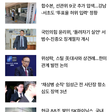
합수본, 선관위 9곳 추가 압색…강남
·서초도 '투표율 허위 입력' 정황
국민의힘 윤리위, '돌려차기 실언' 서
범수·진종오 징계절차 개시
위성락, 스틸 美대사와 상견례…한미
관계 발전 논의
'채상병 순직' 임성근 전 사단장 항소
심도 징역 3년
현금 88조 쌓인 SK하이닉스, 국내