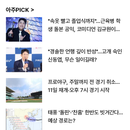
아주PICK >
"속옷 빨고 졸업식까지"…근육병 학
생 돌본 공익, 코미디언 김규원이었
다
"경솔한 언행 깊이 반성"…고개 숙인
신동엽, 무슨 일이길래?
프로야구, 주말까지 전 경기 취소…
11일 재개·오후 7시 경기 시작
태풍 '돌핀'·'찬홈' 한반도 빗겨간다…
예상 경로는?