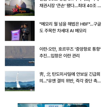
채권시장 '큰손' 됐다…최대 40조 투
자
"메모리 월 넘을 해법은 HBF"…구글
도 주목한 차세대 AI 메모리
이란·오만, 호르무즈 '중앙항로 통항'
추진…입항은 이란 관리
靑, 北 탄도미사일에 안보실 긴급회
의…"유엔 결의 위반, 즉각 중단 촉
구"