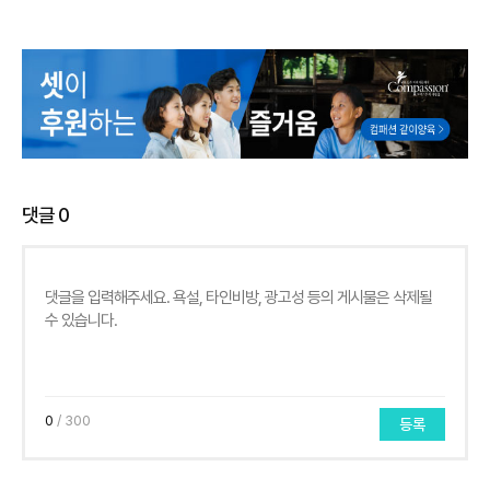
댓글
0
0
/ 300
등록