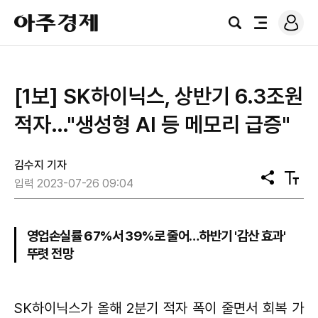
로
아
그
검
전
주
인
색
체
경
메
제
뉴
[1보] SK하이닉스, 상반기 6.3조원
적자…"생성형 AI 등 메모리 급증"
김수지 기자
공
텍
입력 2023-07-26 09:04
유
스
트
크
기
영업손실률 67%서 39%로 줄어…하반기 '감산 효과'
뚜렷 전망
SK하이닉스가 올해 2분기 적자 폭이 줄면서 회복 가