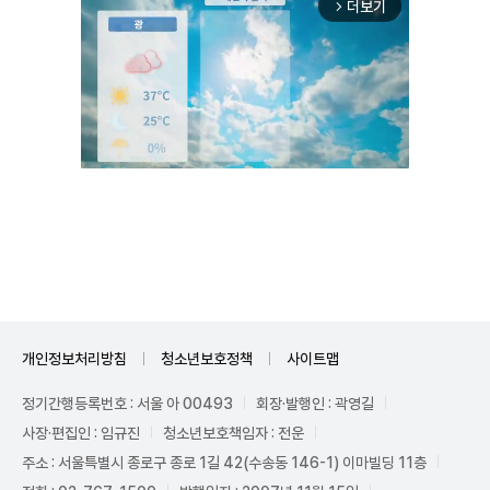
더보기
arrow_forward_ios
Unmute
개인정보처리방침
청소년보호정책
사이트맵
정기간행등록번호 : 서울 아 00493
회장·발행인 : 곽영길
사장·편집인 : 임규진
청소년보호책임자 : 전운
주소 : 서울특별시 종로구 종로 1길 42(수송동 146-1) 이마빌딩 11층