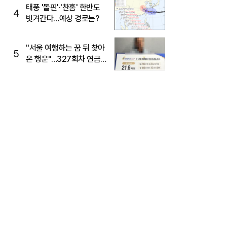
태풍 '돌핀'·'찬홈' 한반도
4
빗겨간다…예상 경로는?
"서울 여행하는 꿈 뒤 찾아
5
온 행운"…327회차 연금
복권720+ 당첨번호조회
주목