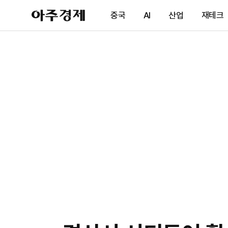
아
중국
AI
산업
재테크
주
경
제