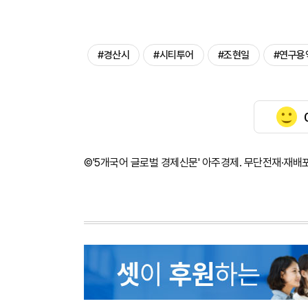
#경산시
#시티투어
#조현일
#연구용
©'5개국어 글로벌 경제신문' 아주경제. 무단전재·재배