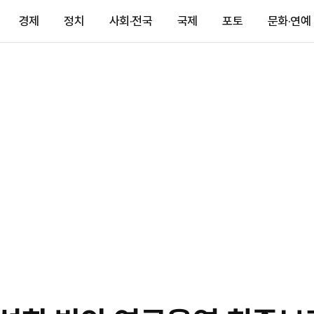
경제
정치
사회·전국
국제
포토
문화·연예