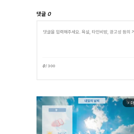
댓글
0
0
/ 300
더
arrow_forward_ios