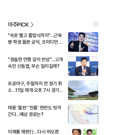
아주PICK
"속옷 빨고 졸업식까지"…근육
병 학생 돌본 공익, 코미디언 김
규원이었다
"경솔한 언행 깊이 반성"…고개
숙인 신동엽, 무슨 일이길래?
프로야구, 주말까지 전 경기 취
소…11일 재개·오후 7시 경기
시작
태풍 '돌핀'·'찬홈' 한반도 빗겨
간다…예상 경로는?
이재룡 재판行…다시 떠오른