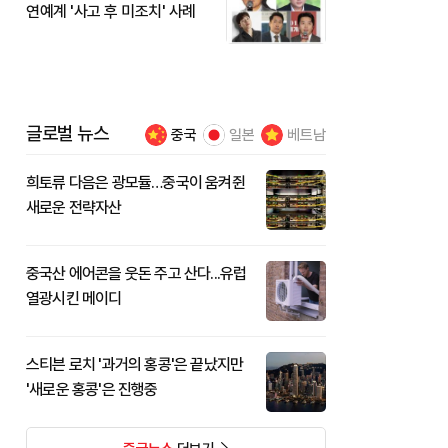
연예계 '사고 후 미조치' 사례
글로벌 뉴스
중국
일본
베트남
희토류 다음은 광모듈…중국이 움켜쥔
새로운 전략자산
중국산 에어콘을 웃돈 주고 산다...유럽
열광시킨 메이디
스티븐 로치 '과거의 홍콩'은 끝났지만
'새로운 홍콩'은 진행중