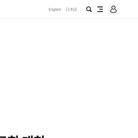
로
English
日本語
그
검
전
인
색
체
메
뉴