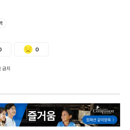
역
0
0
포 금지