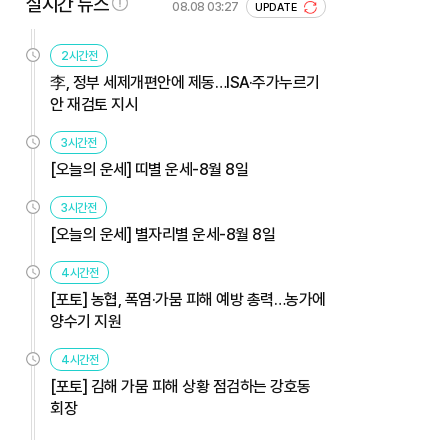
실시간 뉴스
08.08 03:27
UPDATE
2시간전
李, 정부 세제개편안에 제동…ISA·주가누르기
안 재검토 지시
3시간전
[오늘의 운세] 띠별 운세-8월 8일
3시간전
[오늘의 운세] 별자리별 운세-8월 8일
4시간전
[포토] 농협, 폭염·가뭄 피해 예방 총력…농가에
양수기 지원
4시간전
[포토] 김해 가뭄 피해 상황 점검하는 강호동
회장