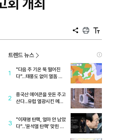
고회 개최
공
프
텍
유
린
스
트
트
크
기
트렌드 뉴스
"다음 주 기온 뚝 떨어진
1
다"…태풍도 없이 열돔 박
살 낸 '이것'
중국산 에어콘을 웃돈 주고
2
산다...유럽 열광시킨 메이
디
"이재명 탄핵, 얼마 안 남았
3
다"...'윤석열 탄핵' 맞힌 무
당, '성지글' 등장