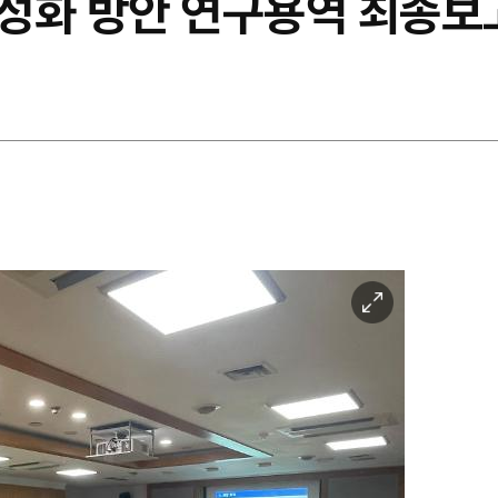
성화 방안 연구용역 최종보
이
미
지
확
대