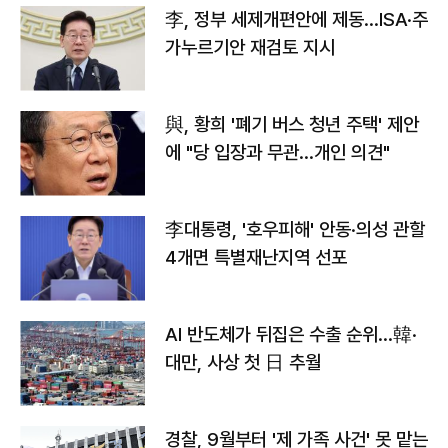
李, 정부 세제개편안에 제동…ISA·주
가누르기안 재검토 지시
與, 황희 '폐기 버스 청년 주택' 제안
에 "당 입장과 무관…개인 의견"
李대통령, '호우피해' 안동·의성 관할
4개면 특별재난지역 선포
AI 반도체가 뒤집은 수출 순위…韓·
대만, 사상 첫 日 추월
경찰, 9월부터 '제 가족 사건' 못 맡는