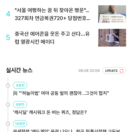
"서울 여행하는 꿈 뒤 찾아온 행운"…
4
327회차 연금복권720+ 당첨번호조
회 주목
중국산 에어콘을 웃돈 주고 산다...유
5
럽 열광시킨 메이디
실시간 뉴스
08.08 20:06
UPDATE
4분전
與 "'하늘이법' 여야 공동 발의 괜찮아…그것이 협치"
9분전
'캐시딜' 캐시워크 돈 버는 퀴즈, 정답은?
14분전
관세전쟁 '엔드게임' 윤곽 나오나…한국 新통상정책 교두보 활