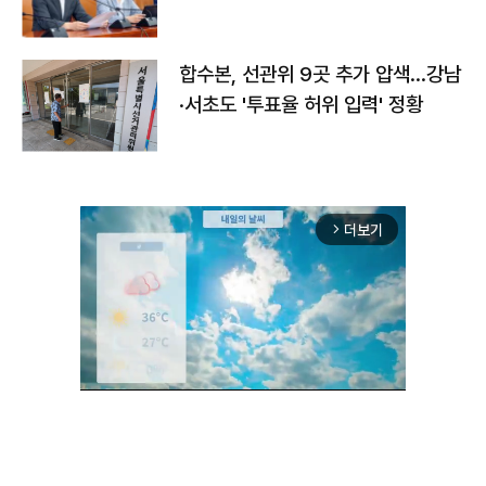
합수본, 선관위 9곳 추가 압색…강남
·서초도 '투표율 허위 입력' 정황
더보기
arrow_forward_ios
Unmute