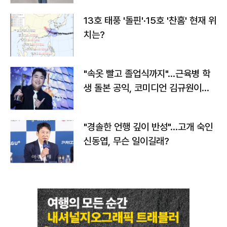
13호 태풍 '돌핀'·15호 '찬홈' 현재 위
치는?
"속옷 빨고 졸업식까지"…근육병 학
생 돌본 공익, 코미디언 김규원이었
다
"경솔한 언행 깊이 반성"…고개 숙인
신동엽, 무슨 일이길래?