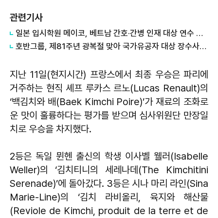
관련기사
일본 입시학원 메이코, 베트남 간호·간병 인재 대상 연수 위탁 수주
호반그룹, 제81주년 광복절 맞아 국가유공자 대상 장수사진 촬영 봉사
지난 11일(현지시간) 프랑스에서 최종 우승은 파리에
거주하는 현직 셰프 루카스 르노(Lucas Renault)의
‘백김치와 배(Baek Kimchi Poire)’가 재료의 조화로
운 맛이 훌륭하다는 평가를 받으며 심사위원단 만장일
치로 우승을 차지했다.
2등은 독일 뮌헨 출신의 학생 이사벨 웰러(Isabelle
Weller)의 ‘김치티니의 세레나데(The Kimchitini
Serenade)’에 돌아갔다. 3등은 시나 마리 라인(Sina
Marie-Line)의 ‘김치 라비올리, 육지와 해산물
(Reviole de Kimchi, produit de la terre et de