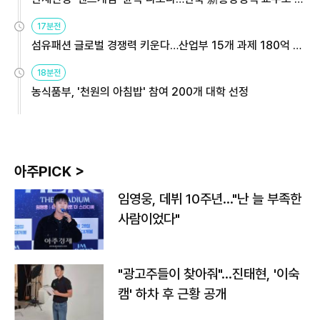
용해야
17분전
섬유패션 글로벌 경쟁력 키운다…산업부 15개 과제 180억 지
원
18분전
농식품부, '천원의 아침밥' 참여 200개 대학 선정
아주PICK >
임영웅, 데뷔 10주년…"난 늘 부족한
사람이었다"
"광고주들이 찾아줘"…진태현, '이숙
캠' 하차 후 근황 공개