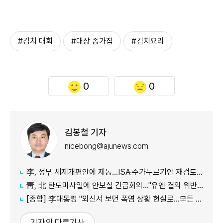
#김치 대회
#대상 종가집
#김치요리
0
0
김봉철 기자
nicebong@ajunews.com
李, 정부 세제개편안에 제동…ISA·주가누르기안 재검토 지시
靑, 北 탄도미사일에 안보실 긴급회의…"유엔 결의 위반, 즉각 중단 촉구"
[종합] 李대통령 "외신서 보던 폭염 상황 현실로…모든 행정력 총동원하라"
기자의 다른기사