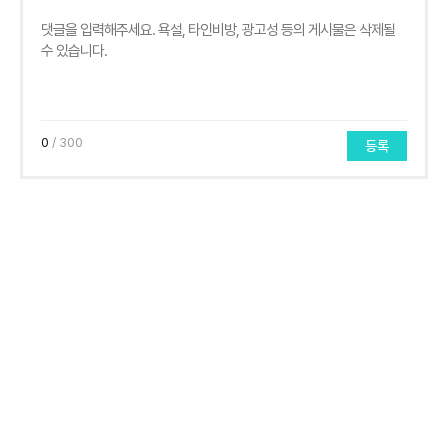
0
/ 300
등록