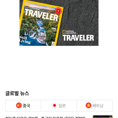
글로벌 뉴스
중국
일본
베트남