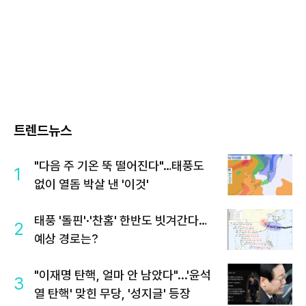
트렌드뉴스
"다음 주 기온 뚝 떨어진다"…태풍도
1
없이 열돔 박살 낸 '이것'
태풍 '돌핀'·'찬홈' 한반도 빗겨간다…
2
예상 경로는?
"이재명 탄핵, 얼마 안 남았다"...'윤석
3
열 탄핵' 맞힌 무당, '성지글' 등장