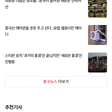
희토류 다음은 광모듈…중국이 움켜쥔 새로운 전략자
산
중국산 에어콘을 웃돈 주고 산다...유럽 열광시킨 메이
디
스티븐 로치 '과거의 홍콩'은 끝났지만 '새로운 홍콩'은
진행중
중국뉴스
더보기
추천기사