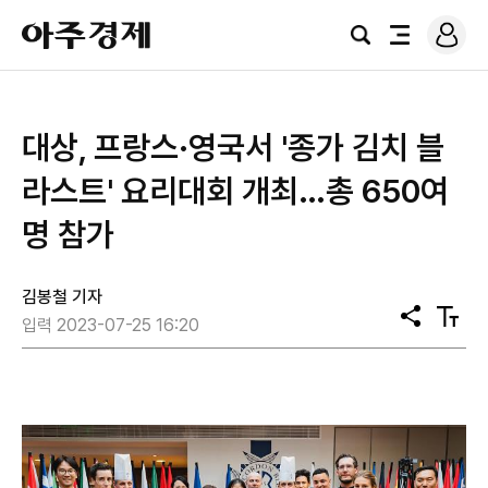
로
아
그
검
전
주
인
색
체
경
메
제
뉴
​대상, 프랑스·영국서 '종가 김치 블
라스트' 요리대회 개최…총 650여
명 참가
김봉철 기자
공
텍
입력 2023-07-25 16:20
유
스
트
크
기