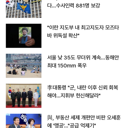
다…수사인력 881명 보강
"이란 지도부 내 최고지도자 모즈타
바 위독설 확산"
서울 낮 35도 무더위 계속…동해안
최대 150㎜ 폭우
李대통령 "군, 내란 이후 신뢰 회복
해야…지휘부 헌신해달라"
與, 부동산 세제 개편안 비판 오세훈
에 '맹공'…"공급 억제기"