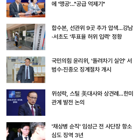
에 '맹공'…"공급 억제기"
합수본, 선관위 9곳 추가 압색…강남
·서초도 '투표율 허위 입력' 정황
국민의힘 윤리위, '돌려차기 실언' 서
범수·진종오 징계절차 개시
위성락, 스틸 美대사와 상견례…한미
관계 발전 논의
'채상병 순직' 임성근 전 사단장 항소
심도 징역 3년