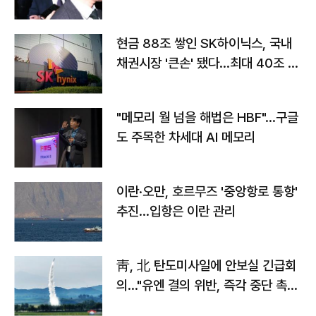
현금 88조 쌓인 SK하이닉스, 국내
채권시장 '큰손' 됐다…최대 40조 투
자
"메모리 월 넘을 해법은 HBF"…구글
도 주목한 차세대 AI 메모리
이란·오만, 호르무즈 '중앙항로 통항'
추진…입항은 이란 관리
靑, 北 탄도미사일에 안보실 긴급회
의…"유엔 결의 위반, 즉각 중단 촉
구"