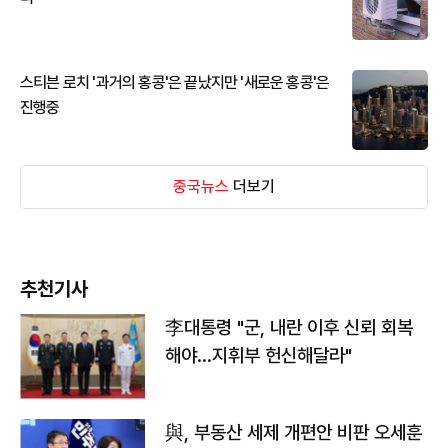
스티븐 로치 '과거의 홍콩'은 끝났지만 '새로운 홍콩'은
진행중
중국뉴스
더보기
추천기사
李대통령 "군, 내란 이후 신뢰 회복
해야…지휘부 헌신해달라"
與, 부동산 세제 개편안 비판 오세훈