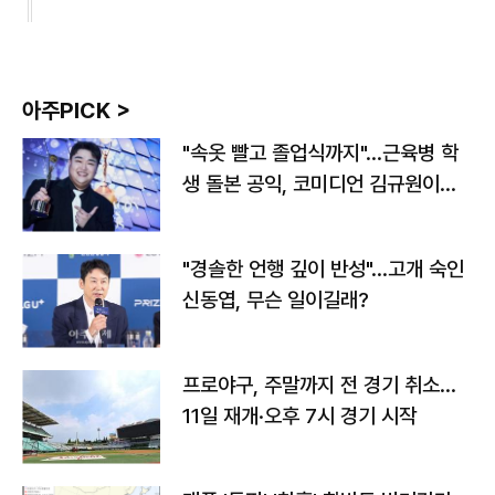
아주PICK >
"속옷 빨고 졸업식까지"…근육병 학
생 돌본 공익, 코미디언 김규원이었
다
"경솔한 언행 깊이 반성"…고개 숙인
신동엽, 무슨 일이길래?
프로야구, 주말까지 전 경기 취소…
11일 재개·오후 7시 경기 시작