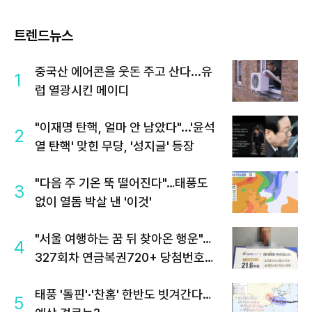
트렌드뉴스
중국산 에어콘을 웃돈 주고 산다...유
1
럽 열광시킨 메이디
"이재명 탄핵, 얼마 안 남았다"...'윤석
2
열 탄핵' 맞힌 무당, '성지글' 등장
"다음 주 기온 뚝 떨어진다"…태풍도
3
없이 열돔 박살 낸 '이것'
"서울 여행하는 꿈 뒤 찾아온 행운"…
4
327회차 연금복권720+ 당첨번호조
회 주목
태풍 '돌핀'·'찬홈' 한반도 빗겨간다…
5