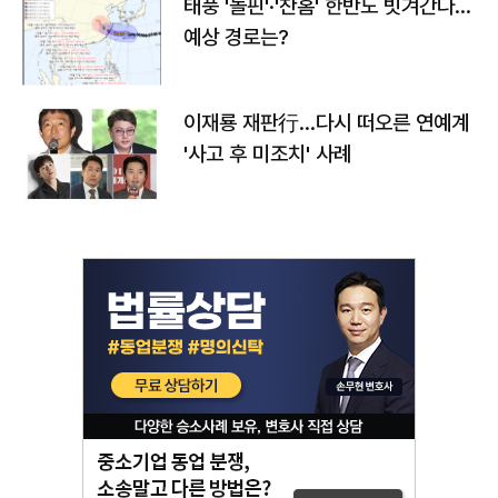
태풍 '돌핀'·'찬홈' 한반도 빗겨간다…
예상 경로는?
이재룡 재판行…다시 떠오른 연예계
'사고 후 미조치' 사례