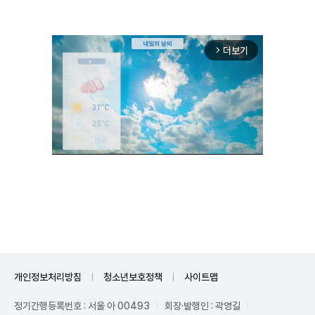
더보기
arrow_forward_ios
Unmute
개인정보처리방침
청소년보호정책
사이트맵
정기간행등록번호 : 서울 아 00493
회장·발행인 : 곽영길