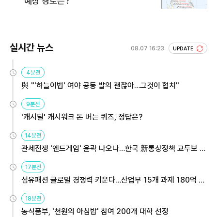
예상 경로는?
실시간 뉴스
08.07 16:23
UPDATE
4분전
與 "'하늘이법' 여야 공동 발의 괜찮아…그것이 협치"
9분전
'캐시딜' 캐시워크 돈 버는 퀴즈, 정답은?
14분전
관세전쟁 '엔드게임' 윤곽 나오나…한국 新통상정책 교두보 활
용해야
17분전
섬유패션 글로벌 경쟁력 키운다…산업부 15개 과제 180억 지
원
18분전
농식품부, '천원의 아침밥' 참여 200개 대학 선정