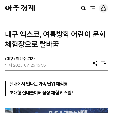
로
아
그
검
전
주
인
색
체
경
메
제
뉴
대구 엑스코, 여름방학 어린이 문화
체험장으로 탈바꿈
(대구) 이인수 기자
공
텍
입력 2023-07-25 15:58
유
스
트
크
기
실내에서 만나는 가족 단위 체험형
초대형 실내놀이터 상상 체험 키즈월드