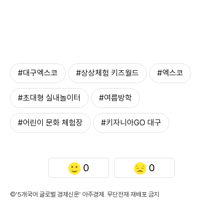
#대구엑스코
#상상체험 키즈월드
#엑스코
#초대형 실내놀이터
#여름방학
#어린이 문화 체험장
#키자니아GO 대구
0
0
©'5개국어 글로벌 경제신문' 아주경제. 무단전재·재배포 금지