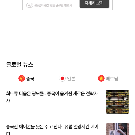
글로벌 뉴스
중국
일본
베트남
희토류 다음은 광모듈…중국이 움켜쥔 새로운 전략자
산
중국산 에어콘을 웃돈 주고 산다...유럽 열광시킨 메이
디