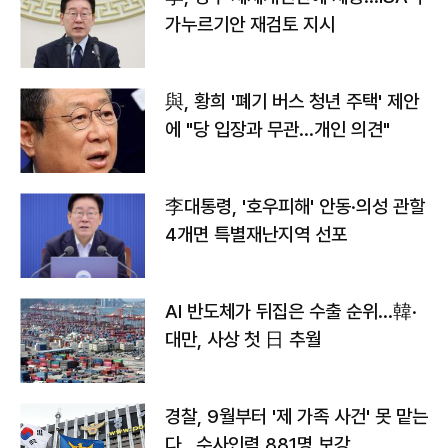
가누르기안 재검토 지시
與, 황희 '폐기 버스 청년 주택' 제안
에 "당 입장과 무관…개인 의견"
李대통령, '호우피해' 안동·의성 관할
4개면 특별재난지역 선포
AI 반도체가 뒤집은 수출 순위…韓·
대만, 사상 첫 日 추월
경찰, 9월부터 '제 가족 사건' 못 맡는
다…수사인력 881명 보강