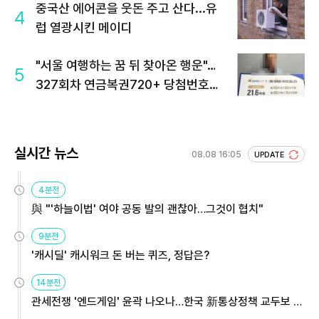
중국산 에어콘을 웃돈 주고 산다...유
4
럽 열광시킨 메이디
"서울 여행하는 꿈 뒤 찾아온 행운"…
5
327회차 연금복권720+ 당첨번호조
회 주목
실시간 뉴스
08.08 16:05
UPDATE
4분전
與 "'하늘이법' 여야 공동 발의 괜찮아…그것이 협치"
9분전
'캐시딜' 캐시워크 돈 버는 퀴즈, 정답은?
14분전
관세전쟁 '엔드게임' 윤곽 나오나…한국 新통상정책 교두보 활
용해야