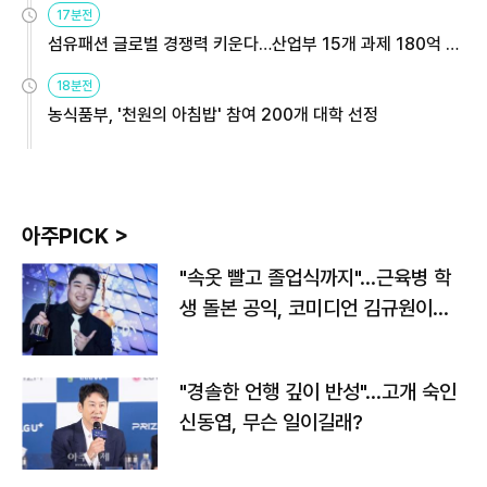
17분전
섬유패션 글로벌 경쟁력 키운다…산업부 15개 과제 180억 지
원
18분전
농식품부, '천원의 아침밥' 참여 200개 대학 선정
아주PICK >
"속옷 빨고 졸업식까지"…근육병 학
생 돌본 공익, 코미디언 김규원이었
다
"경솔한 언행 깊이 반성"…고개 숙인
신동엽, 무슨 일이길래?