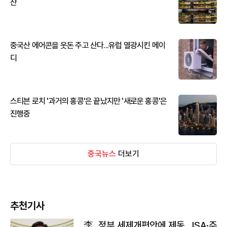
산
중국산 에어콘을 웃돈 주고 산다...유럽 열광시킨 메이
디
스티븐 로치 '과거의 홍콩'은 끝났지만 '새로운 홍콩'은
진행중
중국뉴스
더보기
추천기사
李, 정부 세제개편안에 제동…ISA·주