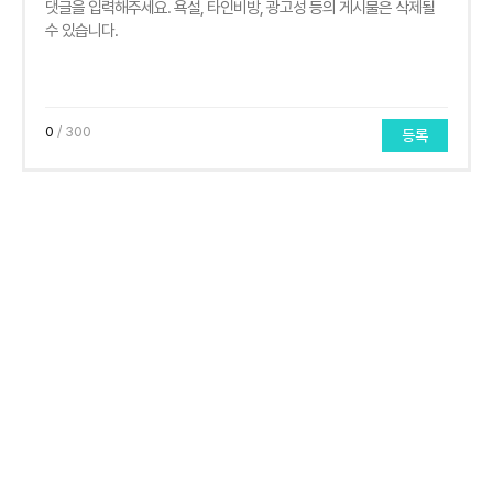
0
/ 300
등록