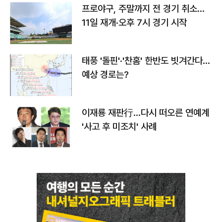
프로야구, 주말까지 전 경기 취소…
11일 재개·오후 7시 경기 시작
태풍 '돌핀'·'찬홈' 한반도 빗겨간다…
예상 경로는?
이재룡 재판行…다시 떠오른 연예계
'사고 후 미조치' 사례