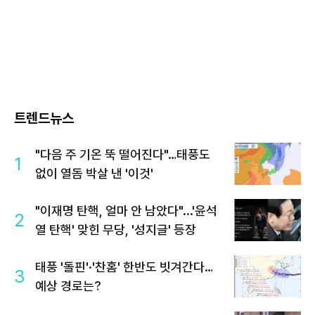
트렌드뉴스
"다음 주 기온 뚝 떨어진다"…태풍도
1
없이 열돔 박살 낸 '이것'
"이재명 탄핵, 얼마 안 남았다"...'윤석
2
열 탄핵' 맞힌 무당, '성지글' 등장
태풍 '돌핀'·'찬홈' 한반도 빗겨간다…
3
예상 경로는?