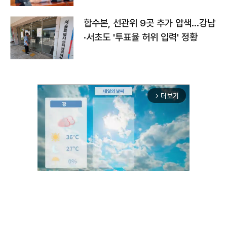
합수본, 선관위 9곳 추가 압색…강남
·서초도 '투표율 허위 입력' 정황
더보기
arrow_forward_ios
Unmute