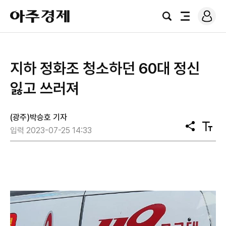
로
아
그
검
전
주
인
색
체
경
메
제
뉴
지하 정화조 청소하던 60대 정신
잃고 쓰러져
(광주)박승호 기자
공
텍
입력 2023-07-25 14:33
유
스
트
크
기