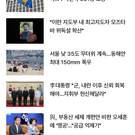
"이란 지도부 내 최고지도자 모즈타
바 위독설 확산"
서울 낮 35도 무더위 계속…동해안
최대 150㎜ 폭우
李대통령 "군, 내란 이후 신뢰 회복
해야…지휘부 헌신해달라"
與, 부동산 세제 개편안 비판 오세훈
에 '맹공'…"공급 억제기"