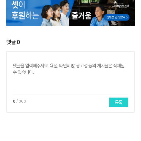
댓글
0
0
/ 300
등록