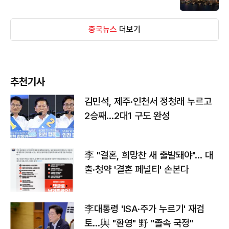
중국뉴스
더보기
추천기사
김민석, 제주·인천서 정청래 누르고
2승째…2대1 구도 완성
李 "결혼, 희망찬 새 출발돼야"… 대
출·청약 '결혼 페널티' 손본다
李대통령 'ISA·주가 누르기' 재검
토…與 "환영" 野 "졸속 국정"