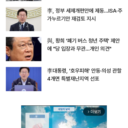
李, 정부 세제개편안에 제동…ISA·주
가누르기안 재검토 지시
與, 황희 '폐기 버스 청년 주택' 제안
에 "당 입장과 무관…개인 의견"
李대통령, '호우피해' 안동·의성 관할
4개면 특별재난지역 선포
더보기
arrow_forward_ios