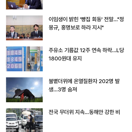
이임생이 밝힌 '빵집 회동' 전말…"정
몽규, 홍명보로 하라 지시"
주유소 기름값 12주 연속 하락…L당
1800원대 유지
불볕더위에 온열질환자 202명 발
생…3명 숨져
전국 무더위 지속…동해안 강한 비