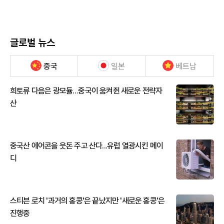
글로벌 뉴스
중국
일본
베트남
희토류 다음은 광모듈…중국이 움켜쥔 새로운 전략자
산
중국산 에어콘을 웃돈 주고 산다...유럽 열광시킨 메이
디
스티븐 로치 '과거의 홍콩'은 끝났지만 '새로운 홍콩'은
진행중