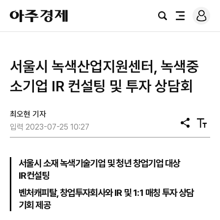
로
아
그
검
전
주
인
색
체
경
메
제
뉴
서울시 녹색산업지원센터, 녹색중
소기업 IR 컨설팅 및 투자 상담회
최오현 기자
공
텍
입력 2023-07-25 10:27
유
스
트
크
기
서울시 소재 녹색기술기업 및 청년 창업기업 대상
IR컨설팅
벤처캐피탈, 창업투자회사와 IR 및 1:1 매칭 투자 상담
기회 제공