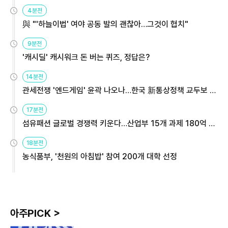
4분전
與 "'하늘이법' 여야 공동 발의 괜찮아…그것이 협치"
9분전
'캐시딜' 캐시워크 돈 버는 퀴즈, 정답은?
14분전
관세전쟁 '엔드게임' 윤곽 나오나…한국 新통상정책 교두보 활
용해야
17분전
섬유패션 글로벌 경쟁력 키운다…산업부 15개 과제 180억 지
원
18분전
농식품부, '천원의 아침밥' 참여 200개 대학 선정
아주PICK >