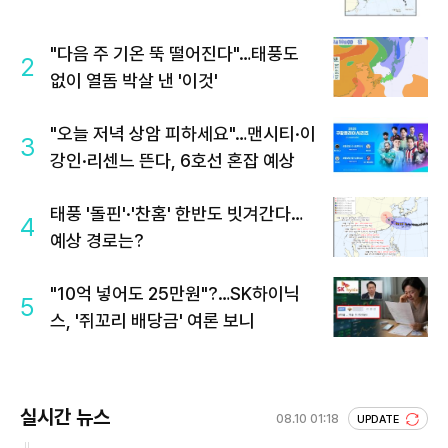
"다음 주 기온 뚝 떨어진다"…태풍도
2
없이 열돔 박살 낸 '이것'
"오늘 저녁 상암 피하세요"…맨시티·이
3
강인·리센느 뜬다, 6호선 혼잡 예상
태풍 '돌핀'·'찬홈' 한반도 빗겨간다…
4
예상 경로는?
"10억 넣어도 25만원"?…SK하이닉
5
스, '쥐꼬리 배당금' 여론 보니
실시간 뉴스
08.10 01:18
UPDATE