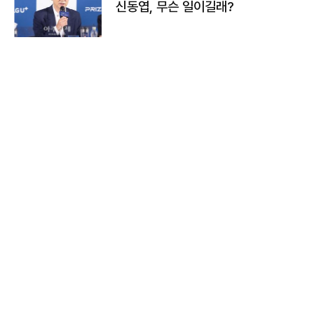
신동엽, 무슨 일이길래?