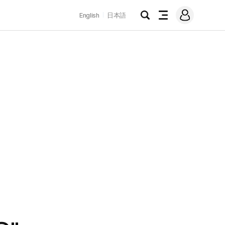
로
English
日本語
그
검
전
인
색
체
메
뉴