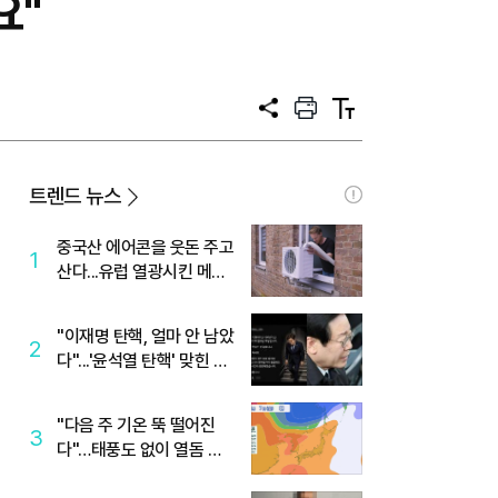
요"
공
프
텍
유
린
스
트
트
크
기
트렌드 뉴스
중국산 에어콘을 웃돈 주고
1
산다...유럽 열광시킨 메이
디
"이재명 탄핵, 얼마 안 남았
2
다"...'윤석열 탄핵' 맞힌 무
당, '성지글' 등장
"다음 주 기온 뚝 떨어진
3
다"…태풍도 없이 열돔 박
살 낸 '이것'