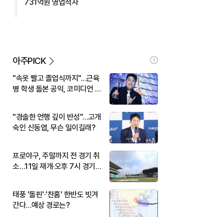
731억원 영업적자
아주PICK
"속옷 빨고 졸업식까지"…근육
병 학생 돌본 공익, 코미디언 김
규원이었다
"경솔한 언행 깊이 반성"…고개
숙인 신동엽, 무슨 일이길래?
프로야구, 주말까지 전 경기 취
소…11일 재개·오후 7시 경기
시작
태풍 '돌핀'·'찬홈' 한반도 빗겨
간다…예상 경로는?