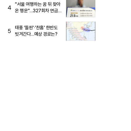
"서울 여행하는 꿈 뒤 찾아
4
온 행운"…327회차 연금
복권720+ 당첨번호조회
주목
태풍 '돌핀'·'찬홈' 한반도
5
빗겨간다…예상 경로는?