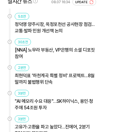
실시간 뉴스
08.07 16:34
UPDATE
5초전
정덕영 양주시장, 옥정포천선 공사현장 점검...
교통·발파 민원 개선책 논의
30초전
[NNA] 노무라 부동산, VP은행의 소셜 디포짓
참여
2분전
최현덕표 '하천계곡 특별 정비' 프로젝트...8월
말까지 불법행위 단속
3분전
"AI 메모리 수요 대응"…SK하이닉스, 용인·청
주에 54조원 투자
3분전
고유가·고환율 파고 높았다…진에어, 2분기