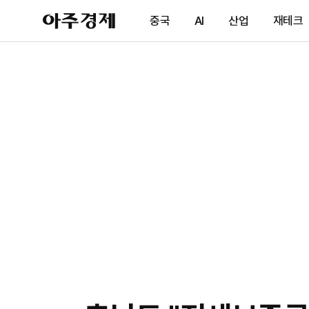
아
중국
AI
산업
재테크
주
경
제