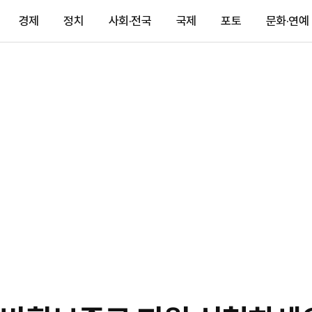
경제
정치
사회·전국
국제
포토
문화·연예