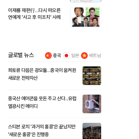
이재룡 재판行…다시 떠오른
연예계 '사고 후 미조치' 사례
글로벌 뉴스
중국
일본
베트남
희토류 다음은 광모듈…중국이 움켜쥔
새로운 전략자산
중국산 에어콘을 웃돈 주고 산다...유럽
열광시킨 메이디
스티븐 로치 '과거의 홍콩'은 끝났지만
'새로운 홍콩'은 진행중