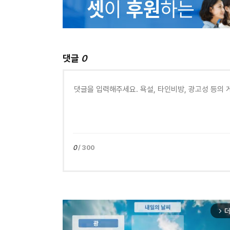
댓글
0
0
/ 300
더
arrow_forward_ios