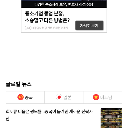
글로벌 뉴스
중국
일본
베트남
희토류 다음은 광모듈…중국이 움켜쥔 새로운 전략자
산