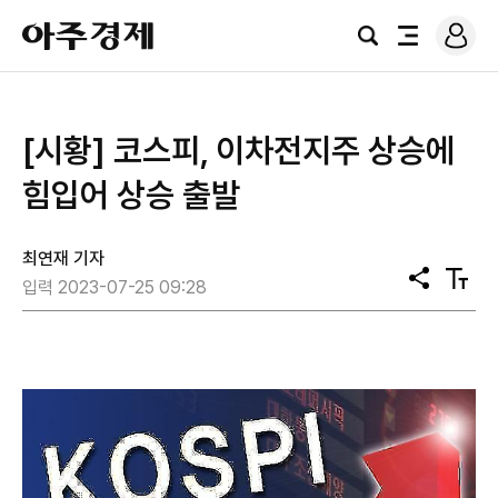
로
아
그
검
전
주
인
색
체
경
메
제
뉴
[시황] 코스피, 이차전지주 상승에
힘입어 상승 출발
최연재 기자
공
텍
입력 2023-07-25 09:28
유
스
트
크
기