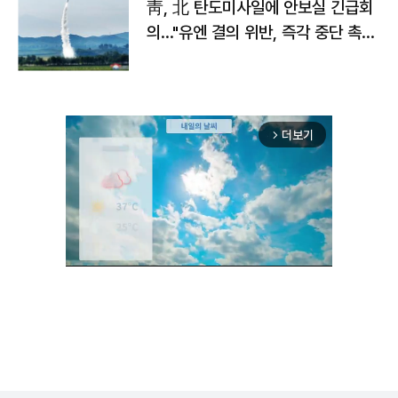
靑, 北 탄도미사일에 안보실 긴급회
의…"유엔 결의 위반, 즉각 중단 촉
구"
더보기
arrow_forward_ios
Unmute