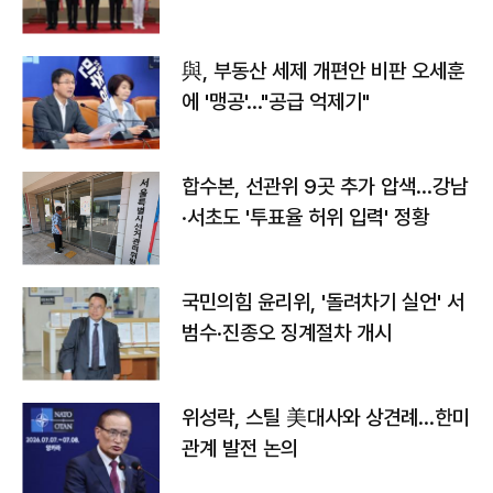
與, 부동산 세제 개편안 비판 오세훈
에 '맹공'…"공급 억제기"
합수본, 선관위 9곳 추가 압색…강남
·서초도 '투표율 허위 입력' 정황
국민의힘 윤리위, '돌려차기 실언' 서
범수·진종오 징계절차 개시
위성락, 스틸 美대사와 상견례…한미
관계 발전 논의