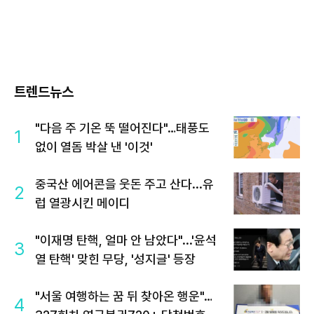
트렌드뉴스
"다음 주 기온 뚝 떨어진다"…태풍도
1
없이 열돔 박살 낸 '이것'
중국산 에어콘을 웃돈 주고 산다...유
2
럽 열광시킨 메이디
"이재명 탄핵, 얼마 안 남았다"...'윤석
3
열 탄핵' 맞힌 무당, '성지글' 등장
"서울 여행하는 꿈 뒤 찾아온 행운"…
4