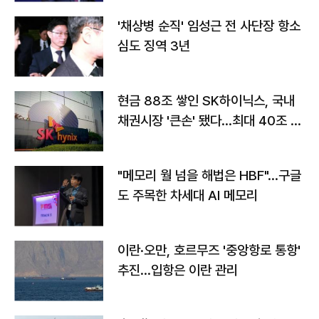
'채상병 순직' 임성근 전 사단장 항소
심도 징역 3년
현금 88조 쌓인 SK하이닉스, 국내
채권시장 '큰손' 됐다…최대 40조 투
자
"메모리 월 넘을 해법은 HBF"…구글
도 주목한 차세대 AI 메모리
이란·오만, 호르무즈 '중앙항로 통항'
추진…입항은 이란 관리