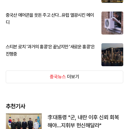
중국산 에어콘을 웃돈 주고 산다...유럽 열광시킨 메이
디
스티븐 로치 '과거의 홍콩'은 끝났지만 '새로운 홍콩'은
진행중
중국뉴스
더보기
추천기사
李대통령 "군, 내란 이후 신뢰 회복
해야…지휘부 헌신해달라"