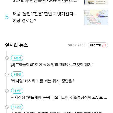
327회차 연금복권720+ 당첨번호조
회 주목
태풍 '돌핀'·'찬홈' 한반도 빗겨간다…
5
예상 경로는?
실시간 뉴스
08.07 21:00
UPDATE
4분전
與 "'하늘이법' 여야 공동 발의 괜찮아…그것이 협치"
9분전
'캐시딜' 캐시워크 돈 버는 퀴즈, 정답은?
14분전
관세전쟁 '엔드게임' 윤곽 나오나…한국 新통상정책 교두보 활
용해야
17분전