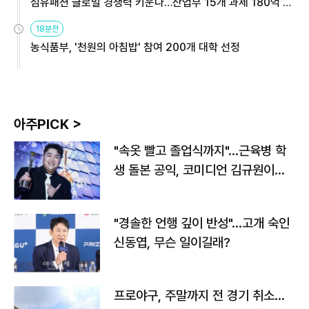
섬유패션 글로벌 경쟁력 키운다…산업부 15개 과제 180억 지
원
18분전
농식품부, '천원의 아침밥' 참여 200개 대학 선정
아주PICK >
"속옷 빨고 졸업식까지"…근육병 학
생 돌본 공익, 코미디언 김규원이었
다
"경솔한 언행 깊이 반성"…고개 숙인
신동엽, 무슨 일이길래?
프로야구, 주말까지 전 경기 취소…