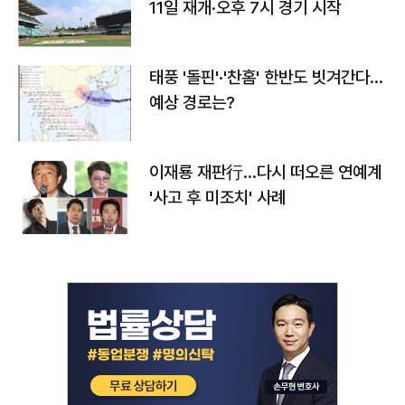
11일 재개·오후 7시 경기 시작
태풍 '돌핀'·'찬홈' 한반도 빗겨간다…
예상 경로는?
이재룡 재판行…다시 떠오른 연예계
'사고 후 미조치' 사례