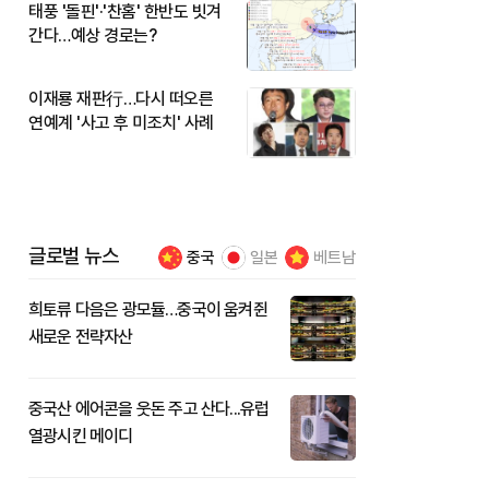
태풍 '돌핀'·'찬홈' 한반도 빗겨
간다…예상 경로는?
이재룡 재판行…다시 떠오른
연예계 '사고 후 미조치' 사례
글로벌 뉴스
중국
일본
베트남
희토류 다음은 광모듈…중국이 움켜쥔
새로운 전략자산
중국산 에어콘을 웃돈 주고 산다...유럽
열광시킨 메이디