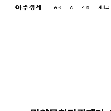
아
중국
AI
산업
재테크
주
경
제