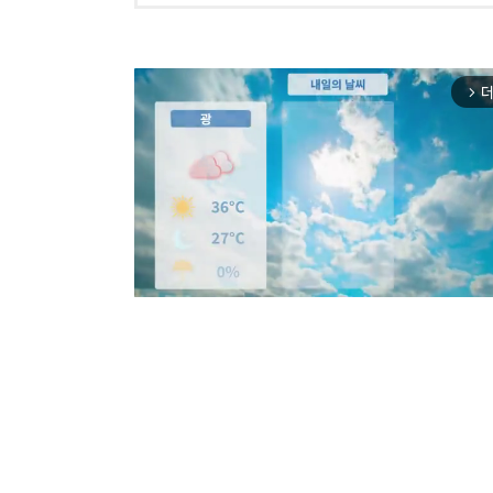
더
arrow_forward_ios
Mut