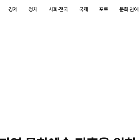
경제
정치
사회·전국
국제
포토
문화·연예