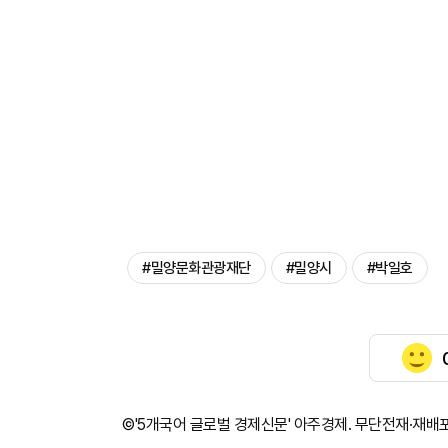
#밀양문화관광재단
#밀양시
#박일호
©'5개국어 글로벌 경제신문' 아주경제. 무단전재·재배