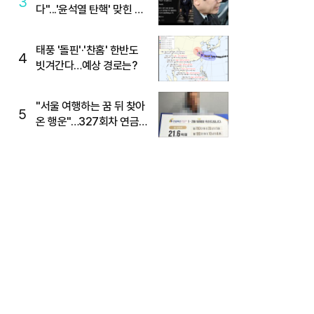
3
다"...'윤석열 탄핵' 맞힌 무
당, '성지글' 등장
태풍 '돌핀'·'찬홈' 한반도
4
빗겨간다…예상 경로는?
"서울 여행하는 꿈 뒤 찾아
5
온 행운"…327회차 연금
복권720+ 당첨번호조회
주목