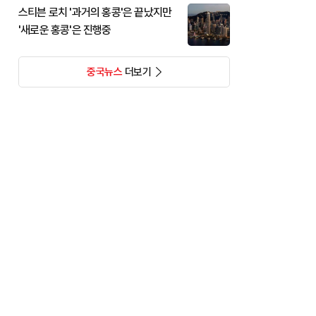
스티븐 로치 '과거의 홍콩'은 끝났지만
'새로운 홍콩'은 진행중
중국뉴스
더보기