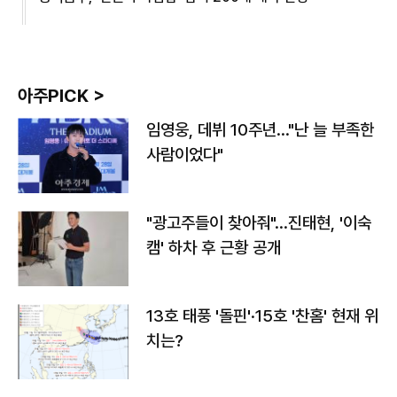
아주PICK >
임영웅, 데뷔 10주년…"난 늘 부족한
사람이었다"
"광고주들이 찾아줘"…진태현, '이숙
캠' 하차 후 근황 공개
13호 태풍 '돌핀'·15호 '찬홈' 현재 위
치는?