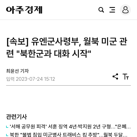
로
아
그
검
전
주
인
색
체
경
메
제
뉴
[속보] 유엔군사령부, 월북 미군 관
련 "북한군과 대화 시작"
최윤선 기자
공
텍
입력 2023-07-24 15:12
유
스
트
크
기
관련기사
'서해 공무원 피격' 서훈 징역 4년·박지원 2년 구형…"은폐·월북조작 총지휘" vs "보안 유지"(종합)
북한 "불법 침입 미군병사 트래비스 킹 추방"…월북 두달여 만