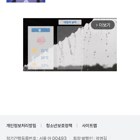
더보기
arrow_forward_ios
Unmute
개인정보처리방침
청소년보호정책
사이트맵
정기간행등록번호 : 서울 아 00493
회장·발행인 : 곽영길