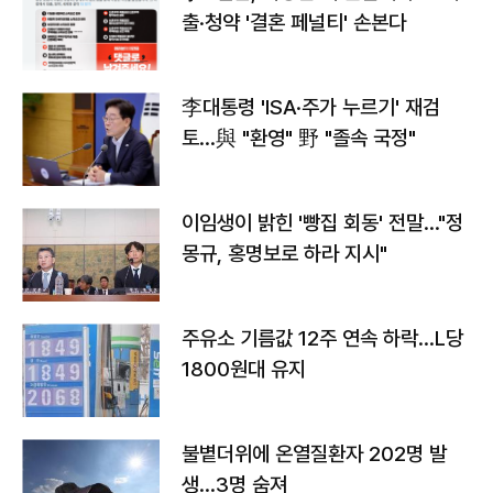
출·청약 '결혼 페널티' 손본다
李대통령 'ISA·주가 누르기' 재검
토…與 "환영" 野 "졸속 국정"
이임생이 밝힌 '빵집 회동' 전말…"정
몽규, 홍명보로 하라 지시"
주유소 기름값 12주 연속 하락…L당
1800원대 유지
불볕더위에 온열질환자 202명 발
생…3명 숨져