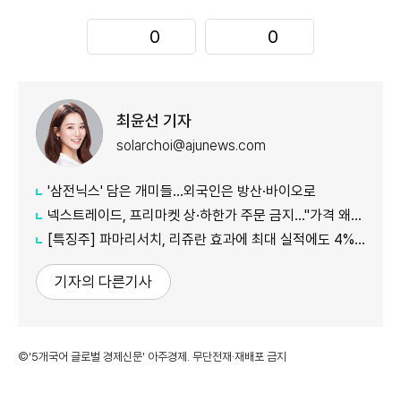
0
0
최윤선 기자
solarchoi@ajunews.com
'삼전닉스' 담은 개미들…외국인은 방산·바이오로
넥스트레이드, 프리마켓 상·하한가 주문 금지…"가격 왜곡 방지"
[특징주] 파마리서치, 리쥬란 효과에 최대 실적에도 4%대 약세
기자의 다른기사
©'5개국어 글로벌 경제신문' 아주경제. 무단전재·재배포 금지