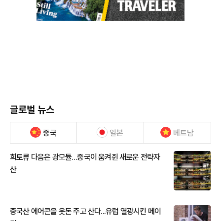
글로벌 뉴스
중국
일본
베트남
희토류 다음은 광모듈…중국이 움켜쥔 새로운 전략자
산
중국산 에어콘을 웃돈 주고 산다...유럽 열광시킨 메이