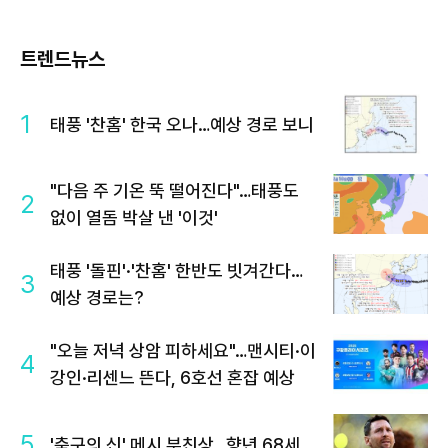
트렌드뉴스
1
태풍 '찬홈' 한국 오나…예상 경로 보니
"다음 주 기온 뚝 떨어진다"…태풍도
2
없이 열돔 박살 낸 '이것'
태풍 '돌핀'·'찬홈' 한반도 빗겨간다…
3
예상 경로는?
"오늘 저녁 상암 피하세요"…맨시티·이
4
강인·리센느 뜬다, 6호선 혼잡 예상
5
'축구의 신' 메시 부친상…향년 68세