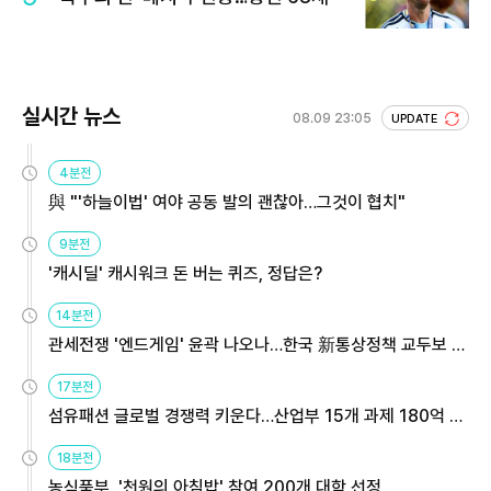
실시간 뉴스
08.09 23:05
UPDATE
4분전
與 "'하늘이법' 여야 공동 발의 괜찮아…그것이 협치"
9분전
'캐시딜' 캐시워크 돈 버는 퀴즈, 정답은?
14분전
관세전쟁 '엔드게임' 윤곽 나오나…한국 新통상정책 교두보 활
용해야
17분전
섬유패션 글로벌 경쟁력 키운다…산업부 15개 과제 180억 지
원
18분전
농식품부, '천원의 아침밥' 참여 200개 대학 선정