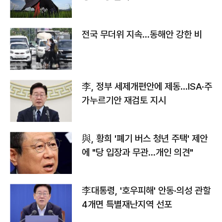
전국 무더위 지속…동해안 강한 비
李, 정부 세제개편안에 제동…ISA·주
가누르기안 재검토 지시
與, 황희 '폐기 버스 청년 주택' 제안
에 "당 입장과 무관…개인 의견"
李대통령, '호우피해' 안동·의성 관할
4개면 특별재난지역 선포