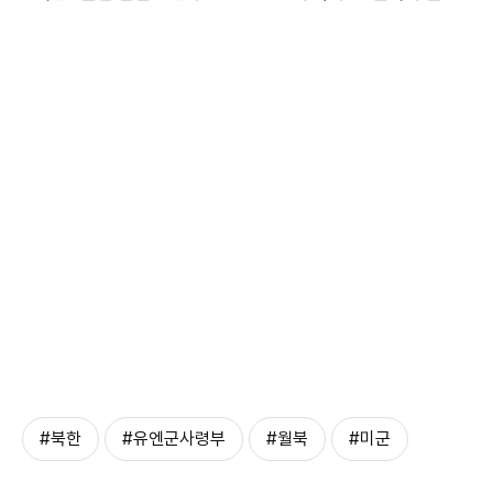
#북한
#유엔군사령부
#월북
#미군