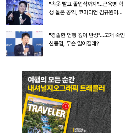
"속옷 빨고 졸업식까지"…근육병 학
생 돌본 공익, 코미디언 김규원이었
다
"경솔한 언행 깊이 반성"…고개 숙인
신동엽, 무슨 일이길래?