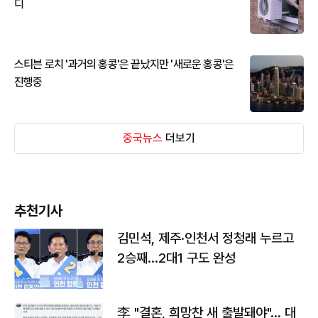
디
스티븐 로치 '과거의 홍콩'은 끝났지만 '새로운 홍콩'은
진행중
중국뉴스
더보기
추천기사
김민석, 제주·인천서 정청래 누르고
2승째…2대1 구도 완성
李 "결혼, 희망찬 새 출발돼야"… 대