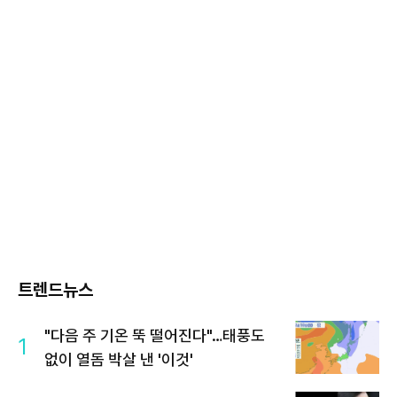
트렌드뉴스
"다음 주 기온 뚝 떨어진다"…태풍도
1
없이 열돔 박살 낸 '이것'