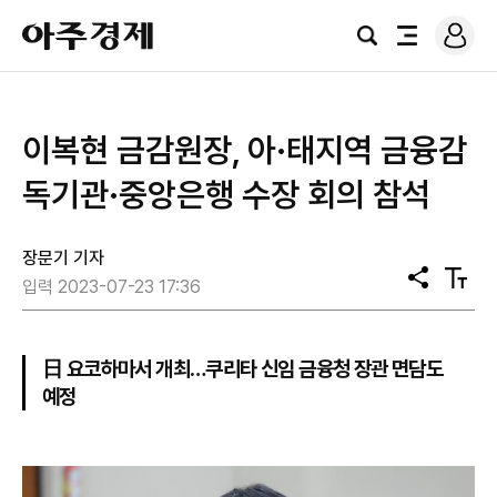
로
아
그
검
전
주
인
색
체
경
메
제
뉴
​이복현 금감원장, 아·태지역 금융감
독기관·중앙은행 수장 회의 참석
장문기 기자
공
텍
입력 2023-07-23 17:36
유
스
트
크
기
日 요코하마서 개최…쿠리타 신임 금융청 장관 면담도
예정