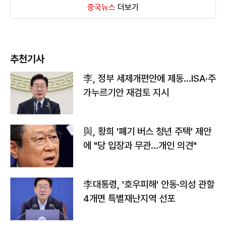
중국뉴스
더보기
추천기사
李, 정부 세제개편안에 제동…ISA·주
가누르기안 재검토 지시
與, 황희 '폐기 버스 청년 주택' 제안
에 "당 입장과 무관…개인 의견"
李대통령, '호우피해' 안동·의성 관할
4개면 특별재난지역 선포