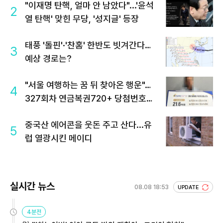
"이재명 탄핵, 얼마 안 남았다"...'윤석
2
열 탄핵' 맞힌 무당, '성지글' 등장
태풍 '돌핀'·'찬홈' 한반도 빗겨간다…
3
예상 경로는?
"서울 여행하는 꿈 뒤 찾아온 행운"…
4
327회차 연금복권720+ 당첨번호조
회 주목
중국산 에어콘을 웃돈 주고 산다...유
5
럽 열광시킨 메이디
실시간 뉴스
08.08 18:53
UPDATE
4분전