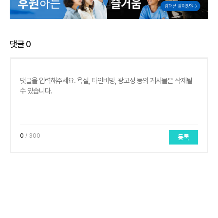
댓글
0
0
/ 300
등록