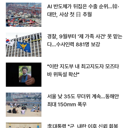
AI 반도체가 뒤집은 수출 순위…韓·
대만, 사상 첫 日 추월
경찰, 9월부터 '제 가족 사건' 못 맡는
다…수사인력 881명 보강
"이란 지도부 내 최고지도자 모즈타
바 위독설 확산"
서울 낮 35도 무더위 계속…동해안
최대 150㎜ 폭우
李대통령 "군, 내란 이후 신뢰 회복