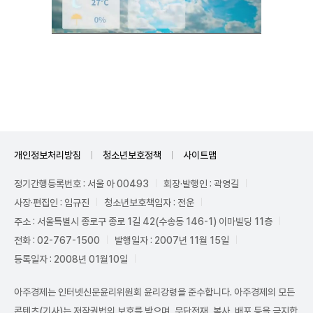
Unmute
개인정보처리방침
청소년보호정책
사이트맵
정기간행등록번호 : 서울 아 00493
회장·발행인 : 곽영길
사장·편집인 : 임규진
청소년보호책임자 : 전운
주소 : 서울특별시 종로구 종로 1길 42(수송동 146-1) 이마빌딩 11층
전화 : 02-767-1500
발행일자 : 2007년 11월 15일
등록일자 : 2008년 01월10일
아주경제는 인터넷신문윤리위원회 윤리강령을 준수합니다. 아주경제의 모든
콘텐츠(기사)는 저작권법의 보호를 받으며, 무단전재, 복사, 배포 등을 금지합