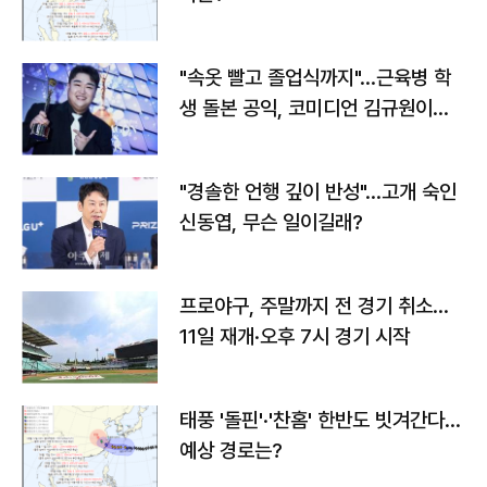
"속옷 빨고 졸업식까지"…근육병 학
생 돌본 공익, 코미디언 김규원이었
다
"경솔한 언행 깊이 반성"…고개 숙인
신동엽, 무슨 일이길래?
프로야구, 주말까지 전 경기 취소…
11일 재개·오후 7시 경기 시작
태풍 '돌핀'·'찬홈' 한반도 빗겨간다…
예상 경로는?