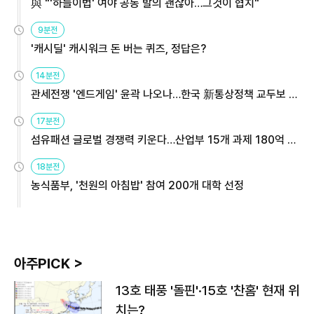
與 "'하늘이법' 여야 공동 발의 괜찮아…그것이 협치"
9분전
'캐시딜' 캐시워크 돈 버는 퀴즈, 정답은?
14분전
관세전쟁 '엔드게임' 윤곽 나오나…한국 新통상정책 교두보 활
용해야
17분전
섬유패션 글로벌 경쟁력 키운다…산업부 15개 과제 180억 지
원
18분전
농식품부, '천원의 아침밥' 참여 200개 대학 선정
아주PICK >
13호 태풍 '돌핀'·15호 '찬홈' 현재 위
치는?