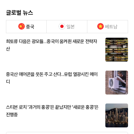
글로벌 뉴스
중국
일본
베트남
희토류 다음은 광모듈…중국이 움켜쥔 새로운 전략자
산
중국산 에어콘을 웃돈 주고 산다...유럽 열광시킨 메이
디
스티븐 로치 '과거의 홍콩'은 끝났지만 '새로운 홍콩'은
진행중