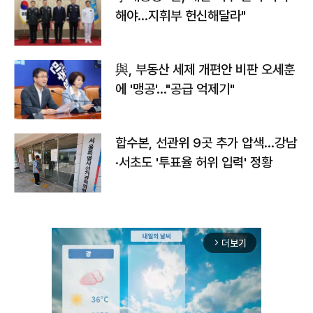
해야…지휘부 헌신해달라"
與, 부동산 세제 개편안 비판 오세훈
에 '맹공'…"공급 억제기"
합수본, 선관위 9곳 추가 압색…강남
·서초도 '투표율 허위 입력' 정황
더보기
arrow_forward_ios