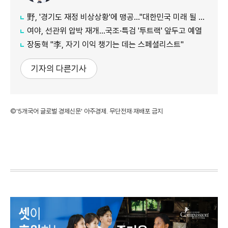
野, '경기도 재정 비상상황'에 맹공…"대한민국 미래 될 수도"
여야, 선관위 압박 재개…국조·특검 '투트랙' 앞두고 예열
장동혁 "李, 자기 이익 챙기는 데는 스페셜리스트"
기자의 다른기사
©'5개국어 글로벌 경제신문' 아주경제. 무단전재·재배포 금지